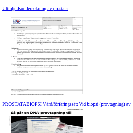
Ultraljudsundersökning av prostata
PROSTATABIOPSI Vård/förfaringssätt Vid biopsi (provtagning) av