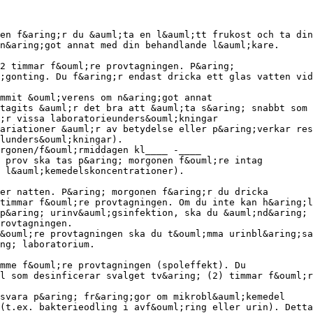
en f&aring;r du &auml;ta en l&auml;tt frukost och ta din
n&aring;got annat med din behandlande l&auml;kare.
2 timmar f&ouml;re provtagningen. P&aring;
;gonting. Du f&aring;r endast dricka ett glas vatten vid
mmit &ouml;verens om n&aring;got annat
tagits &auml;r det bra att &auml;ta s&aring; snabbt som 
;r vissa laboratorieunders&ouml;kningar
ariationer &auml;r av betydelse eller p&aring;verkar res
lunders&ouml;kningar).
rgonen/f&ouml;rmiddagen kl____ -____
 prov ska tas p&aring; morgonen f&ouml;re intag
 l&auml;kemedelskoncentrationer).
er natten. P&aring; morgonen f&aring;r du dricka
timmar f&ouml;re provtagningen. Om du inte kan h&aring;l
p&aring; urinv&auml;gsinfektion, ska du &auml;nd&aring; 
rovtagningen.
&ouml;re provtagningen ska du t&ouml;mma urinbl&aring;sa
ng; laboratorium.
mme f&ouml;re provtagningen (spoleffekt). Du
l som desinficerar svalget tv&aring; (2) timmar f&ouml;r
svara p&aring; fr&aring;gor om mikrobl&auml;kemedel
(t.ex. bakterieodling i avf&ouml;ring eller urin). Detta