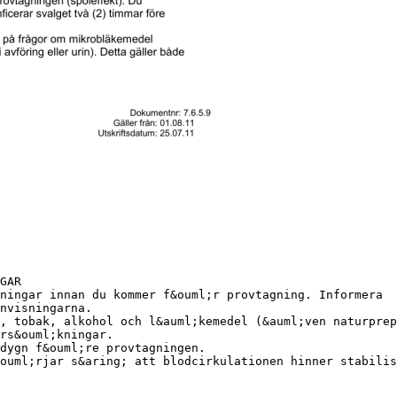
GAR
ningar innan du kommer f&ouml;r provtagning. Informera
nvisningarna.
, tobak, alkohol och l&auml;kemedel (&auml;ven naturprep
rs&ouml;kningar.
dygn f&ouml;re provtagningen.
ouml;rjar s&aring; att blodcirkulationen hinner stabilis