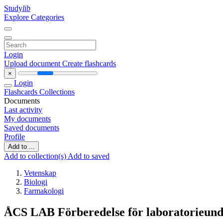
Study
lib
Explore Categories
Login
Upload document
Create flashcards
×
Login
Flashcards
Collections
Documents
Last activity
My documents
Saved documents
Profile
Add to ...
Add to collection(s)
Add to saved
Vetenskap
Biologi
Farmakologi
ÅCS LAB Förberedelse för laboratorieund