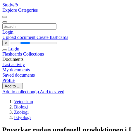
Study
lib
Explore Categories
Login
Upload document
Create flashcards
×
Login
Flashcards
Collections
Documents
Last activity
My documents
Saved documents
Profile
Add to ...
Add to collection(s)
Add to saved
Vetenskap
Biologi
Zoologi
Iktyologi
Pnverkar rudan ungfngell produktionen i 