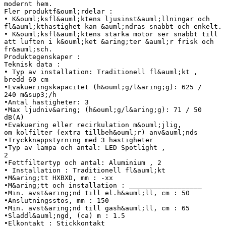
modernt hem.
Fler produktf&ouml;rdelar :
• K&ouml;ksfl&auml;ktens ljusinst&auml;llningar och
fl&auml;kthastighet kan &auml;ndras snabbt och enkelt.
• K&ouml;ksfl&auml;ktens starka motor ser snabbt till
att luften i k&ouml;ket &aring;ter &auml;r frisk och
fr&auml;sch.
Produktegenskaper :
Teknisk data :
• Typ av installation: Traditionell fl&auml;kt ,
bredd 60 cm
•Evakueringskapacitet (h&ouml;g/l&aring;g): 625 /
240 m&sup3;/h
•Antal hastigheter: 3
•Max ljudniv&aring; (h&ouml;g/l&aring;g): 71 / 50
dB(A)
•Evakuering eller recirkulation m&ouml;jlig,
om kolfilter (extra tillbeh&ouml;r) anv&auml;nds
•Tryckknappstyrning med 3 hastigheter
•Typ av lampa och antal: LED Spotlight ,
2
•Fettfiltertyp och antal: Aluminium , 2
• Installation : Traditionell fl&auml;kt
•M&aring;tt HXBXD, mm : -xx
•M&aring;tt och installation : __________________
•Min. avst&aring;nd till el.h&auml;ll, cm : 50
•Anslutningsstos, mm : 150
•Min. avst&aring;nd till gash&auml;ll, cm : 65
•Sladdl&auml;ngd, (ca) m : 1.5
•Elkontakt : Stickkontakt