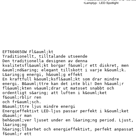
EFT60465OW Fl&auml;kt
Traditionellt, tilltalande utseende
Den traditionella designen av denna
kvalitetsfl&auml;kt borgar f&ouml;r ett diskret, men
&auml;nd&aring; elegant tillskott i varje k&ouml;k.
L&aring;g energi, h&ouml;g effekt
En kraftfull k&ouml;ksfl&auml;kt som drar mindre
energi. B&auml;ttre kan det inte bli! Den h&auml;r
fl&auml;kten v&auml;drar ut matoset snabbt och
ordentligt s&aring; att luften i k&ouml;ket
f&ouml;rblir ren
och fr&auml;sch.
B&auml;ttre ljus mindre energi
Energieffektivt LED-ljus passar perfekt i k&ouml;ket
d&auml;r man
beh&ouml;ver ljuset under en l&aring;ng period. Ljust,
l&aring;ng
h&aring;llbarhet och energieffektivt, perfekt anpassat
f&ouml;r ett