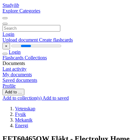
Study
lib
Explore Categories
Login
Upload document
Create flashcards
×
Login
Flashcards
Collections
Documents
Last activity
My documents
Saved documents
Profile
Add to ...
Add to collection(s)
Add to saved
Vetenskap
Fysik
Mekanik
Energi
EFT60465OW Fläkt - Electrolux Home