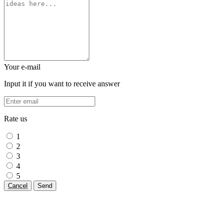
Your e-mail
Input it if you want to receive answer
Rate us
1
2
3
4
5
Cancel
Send