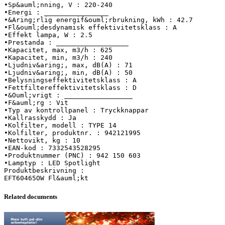
•Sp&auml;nning, V : 220-240
•Energi : ________________
•&Aring;rlig energif&ouml;rbrukning, kWh : 42.7
•Fl&ouml;desdynamisk effektivitetsklass : A
•Effekt lampa, W : 2.5
•Prestanda : __________________
•Kapacitet, max, m3/h : 625
•Kapacitet, min, m3/h : 240
•Ljudniv&aring;, max, dB(A) : 71
•Ljudniv&aring;, min, dB(A) : 50
•Belysningseffektivitetsklass : A
•Fettfiltereffektivitetsklass : D
•&Ouml;vrigt : _________________
•F&auml;rg : Vit
•Typ av kontrollpanel : Tryckknappar
•Kallrasskydd : Ja
•Kolfilter, modell : TYPE 14
•Kolfilter, produktnr. : 942121995
•Nettovikt, kg : 10
•EAN-kod : 7332543528295
•Produktnummer (PNC) : 942 150 603
•Lamptyp : LED Spotlight
Produktbeskrivning :
Related documents