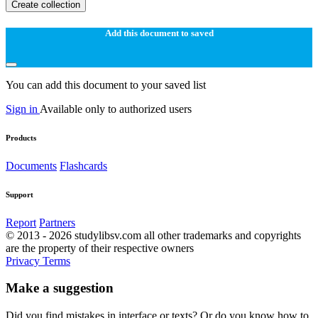
Create collection
Add this document to saved
You can add this document to your saved list
Sign in
Available only to authorized users
Products
Documents
Flashcards
Support
Report
Partners
© 2013 - 2026 studylibsv.com all other trademarks and copyrights
are the property of their respective owners
Privacy
Terms
Make a suggestion
Did you find mistakes in interface or texts? Or do you know how to