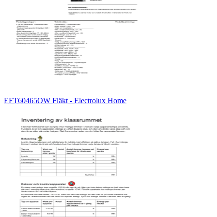
EFT60465OW Fläkt - Electrolux Home