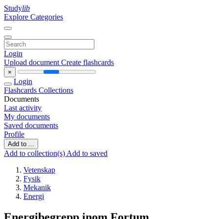
Study
lib
Explore Categories
Login
Upload document
Create flashcards
×
Login
Flashcards
Collections
Documents
Last activity
My documents
Saved documents
Profile
Add to ...
Add to collection(s)
Add to saved
Vetenskap
Fysik
Mekanik
Energi
Energibegrepp inom Fortum