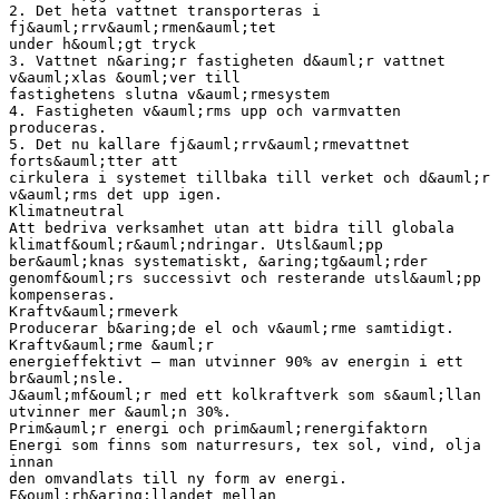
2. Det heta vattnet transporteras i
fj&auml;rrv&auml;rmen&auml;tet
under h&ouml;gt tryck
3. Vattnet n&aring;r fastigheten d&auml;r vattnet
v&auml;xlas &ouml;ver till
fastighetens slutna v&auml;rmesystem
4. Fastigheten v&auml;rms upp och varmvatten
produceras.
5. Det nu kallare fj&auml;rrv&auml;rmevattnet
forts&auml;tter att
cirkulera i systemet tillbaka till verket och d&auml;r
v&auml;rms det upp igen.
Klimatneutral
Att bedriva verksamhet utan att bidra till globala
klimatf&ouml;r&auml;ndringar. Utsl&auml;pp
ber&auml;knas systematiskt, &aring;tg&auml;rder
genomf&ouml;rs successivt och resterande utsl&auml;pp
kompenseras.
Kraftv&auml;rmeverk
Producerar b&aring;de el och v&auml;rme samtidigt.
Kraftv&auml;rme &auml;r
energieffektivt – man utvinner 90% av energin i ett
br&auml;nsle.
J&auml;mf&ouml;r med ett kolkraftverk som s&auml;llan
utvinner mer &auml;n 30%.
Prim&auml;r energi och prim&auml;renergifaktorn
Energi som finns som naturresurs, tex sol, vind, olja
innan
den omvandlats till ny form av energi.
F&ouml;rh&aring;llandet mellan