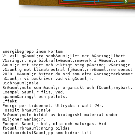
Energibegrepp inom Fortum
Vi vill g&ouml;ra samh&auml;llet mer h&aring;llbart.
V&aring;rt nya biokraftv&auml;rmeverk i V&auml;rtan
&auml;r ett stort och viktigt steg p&aring; v&aring;r
v&auml;g mot klimatneutral fj&auml;rrv&auml;rme senast
2030. H&auml;r hittar du ord som ofta &aring;terkommer
n&auml;r vi beskriver vad vi g&ouml;r.
Biobr&auml;nsle
Br&auml;nsle som &auml;r organiskt och f&ouml;rnybart.
Exempel &auml;r flis, ved,
spannm&aring;l och pellets.
Effekt
Energi per tidsenhet. Uttrycks i watt (W).
Fossilt br&auml;nsle
Br&auml;nsle bildat av biologiskt material under
miljoner &aring;r.
Exempel &auml;r kol, olja och naturgas. Vid
f&ouml;rbr&auml;nning bildas
koldioxidutsl&auml;pp som bidrar till