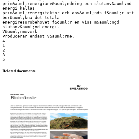
prim&auml;renergianv&auml;ndning och slutanv&auml;nd
energi kallas
prim&auml;renergifaktor och anv&auml;nds f&ouml;r att
ber&auml;kna det totala
energiresursbehovet f&ouml;r en viss m&auml;ngd
slutanv&auml;nd energi.
V&auml;rmeverk
Producerar endast v&auml;rme.
4
1
2
3
Related documents