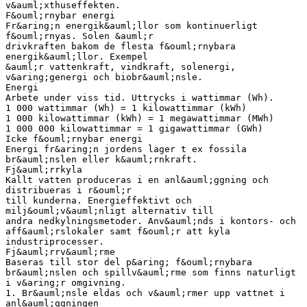
v&auml;xthuseffekten.
F&ouml;rnybar energi
Fr&aring;n energik&auml;llor som kontinuerligt
f&ouml;rnyas. Solen &auml;r
drivkraften bakom de flesta f&ouml;rnybara
energik&auml;llor. Exempel
&auml;r vattenkraft, vindkraft, solenergi,
v&aring;genergi och biobr&auml;nsle.
Energi
Arbete under viss tid. Uttrycks i wattimmar (Wh).
1 000 wattimmar (Wh) = 1 kilowattimmar (kWh)
1 000 kilowattimmar (kWh) = 1 megawattimmar (MWh)
1 000 000 kilowattimmar = 1 gigawattimmar (GWh)
Icke f&ouml;rnybar energi
Energi fr&aring;n jordens lager t ex fossila
br&auml;nslen eller k&auml;rnkraft.
Fj&auml;rrkyla
Kallt vatten produceras i en anl&auml;ggning och
distribueras i r&ouml;r
till kunderna. Energieffektivt och
milj&ouml;v&auml;nligt alternativ till
andra nedkylningsmetoder. Anv&auml;nds i kontors- och
aff&auml;rslokaler samt f&ouml;r att kyla
industriprocesser.
Fj&auml;rrv&auml;rme
Baseras till stor del p&aring; f&ouml;rnybara
br&auml;nslen och spillv&auml;rme som finns naturligt
i v&aring;r omgivning.
1. Br&auml;nsle eldas och v&auml;rmer upp vattnet i
anl&auml;ggningen