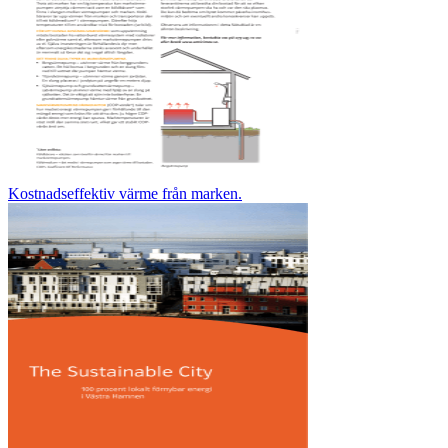
Kostnadseffektiv värme från marken.