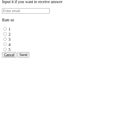
Input it if you want to receive answer
Rate us
1
2
3
4
5
Cancel
Send