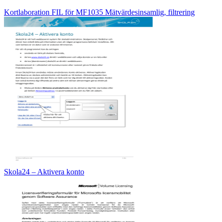
Kortlaboration FIL för MF1035 Mätvärdesinsamlig, filtrering
Skola24 – Aktivera konto