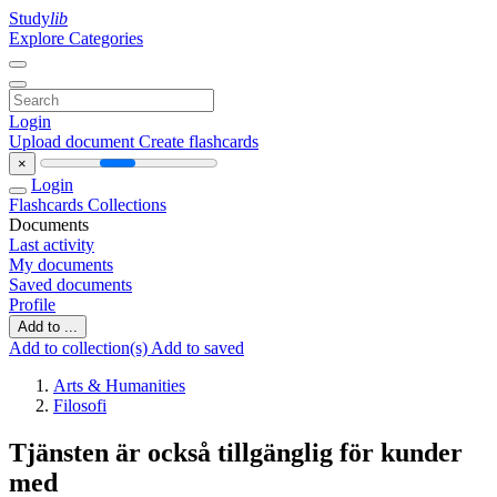
Study
lib
Explore Categories
Login
Upload document
Create flashcards
×
Login
Flashcards
Collections
Documents
Last activity
My documents
Saved documents
Profile
Add to ...
Add to collection(s)
Add to saved
Arts & Humanities
Filosofi
Tjänsten är också tillgänglig för kunder
med