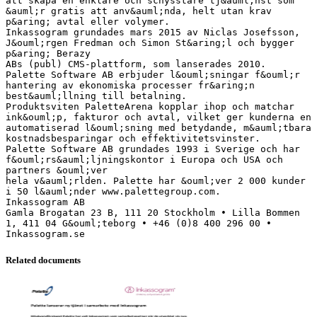
att skapa en enklare och schysstare tj&auml;nst som
&auml;r gratis att anv&auml;nda, helt utan krav
p&aring; avtal eller volymer.
Inkassogram grundades mars 2015 av Niclas Josefsson,
J&ouml;rgen Fredman och Simon St&aring;l och bygger
p&aring; Berazy
ABs (publ) CMS-plattform, som lanserades 2010.
Palette Software AB erbjuder l&ouml;sningar f&ouml;r
hantering av ekonomiska processer fr&aring;n
best&auml;llning till betalning.
Produktsviten PaletteArena kopplar ihop och matchar
ink&ouml;p, fakturor och avtal, vilket ger kunderna en
automatiserad l&ouml;sning med betydande, m&auml;tbara
kostnadsbesparingar och effektivitetsvinster.
Palette Software AB grundades 1993 i Sverige och har
f&ouml;rs&auml;ljningskontor i Europa och USA och
partners &ouml;ver
hela v&auml;rlden. Palette har &ouml;ver 2 000 kunder
i 50 l&auml;nder www.palettegroup.com.
Inkassogram AB
Gamla Brogatan 23 B, 111 20 Stockholm • Lilla Bommen
1, 411 04 G&ouml;teborg • +46 (0)8 400 296 00 •
Related documents