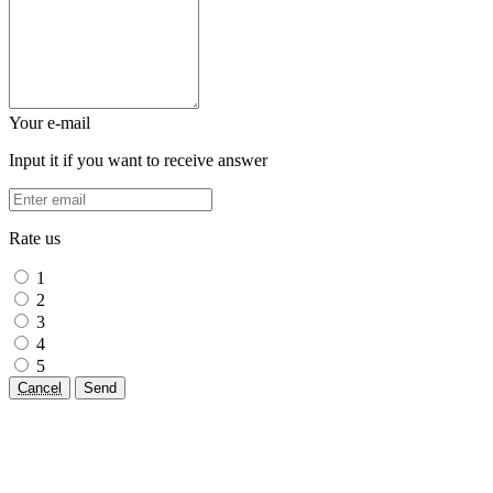
Your e-mail
Input it if you want to receive answer
Rate us
1
2
3
4
5
Cancel
Send