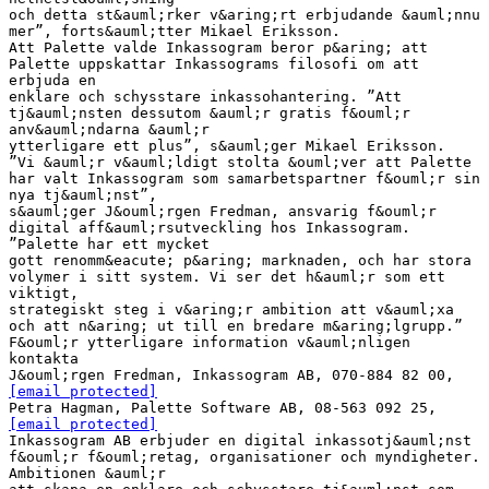
och detta st&auml;rker v&aring;rt erbjudande &auml;nnu
mer”, forts&auml;tter Mikael Eriksson.
Att Palette valde Inkassogram beror p&aring; att
Palette uppskattar Inkassograms filosofi om att
erbjuda en
enklare och schysstare inkassohantering. ”Att
tj&auml;nsten dessutom &auml;r gratis f&ouml;r
anv&auml;ndarna &auml;r
ytterligare ett plus”, s&auml;ger Mikael Eriksson.
”Vi &auml;r v&auml;ldigt stolta &ouml;ver att Palette
har valt Inkassogram som samarbetspartner f&ouml;r sin
nya tj&auml;nst”,
s&auml;ger J&ouml;rgen Fredman, ansvarig f&ouml;r
digital aff&auml;rsutveckling hos Inkassogram.
”Palette har ett mycket
gott renomm&eacute; p&aring; marknaden, och har stora
volymer i sitt system. Vi ser det h&auml;r som ett
viktigt,
strategiskt steg i v&aring;r ambition att v&auml;xa
och att n&aring; ut till en bredare m&aring;lgrupp.”
F&ouml;r ytterligare information v&auml;nligen
kontakta
J&ouml;rgen Fredman, Inkassogram AB, 070-884 82 00,
[email protected]
Petra Hagman, Palette Software AB, 08-563 092 25,
[email protected]
Inkassogram AB erbjuder en digital inkassotj&auml;nst
f&ouml;r f&ouml;retag, organisationer och myndigheter.
Ambitionen &auml;r