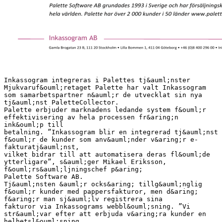
Inkassogram integreras i Palettes tj&auml;nster
Mjukvaruf&ouml;retaget Palette har valt Inkassogram
som samarbetspartner n&auml;r de utvecklat sin nya
tj&auml;nst PaletteCollector.
Palette erbjuder marknadens ledande system f&ouml;r
effektivisering av hela processen fr&aring;n
ink&ouml;p till
betalning. ”Inkassogram blir en integrerad tj&auml;nst
f&ouml;r de kunder som anv&auml;nder v&aring;r e-
fakturatj&auml;nst,
vilket bidrar till att automatisera deras fl&ouml;de
ytterligare”, s&auml;ger Mikael Eriksson,
f&ouml;rs&auml;ljningschef p&aring;
Palette Software AB.
Tj&auml;nsten &auml;r ocks&aring; tillg&auml;nglig
f&ouml;r kunder med pappersfakturor, men d&aring;
f&aring;r man sj&auml;lv registrera sina
fakturor via Inkassograms webbl&ouml;sning. ”Vi
str&auml;var efter att erbjuda v&aring;ra kunder en
helhetsl&ouml;sning