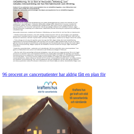
96 procent av cancerpatienter har aldrig fått en plan för