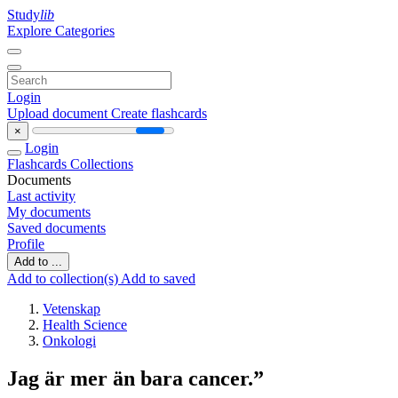
Study
lib
Explore Categories
Login
Upload document
Create flashcards
×
Login
Flashcards
Collections
Documents
Last activity
My documents
Saved documents
Profile
Add to ...
Add to collection(s)
Add to saved
Vetenskap
Health Science
Onkologi
Jag är mer än bara cancer.”