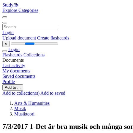
Study
lib
Explore Categories
Login
Upload document
Create flashcards
×
Login
Flashcards
Collections
Documents
Last activity
My documents
Saved documents
Profile
Add to ...
Add to collection(s)
Add to saved
Arts & Humanities
Musik
Musikteori
7/3/2017 1-Det är bra musik och många so