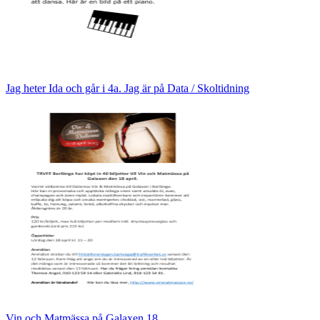
Jag heter Ida och går i 4a. Jag är på Data / Skoltidning
Vin och Matmässa på Galaxen 18