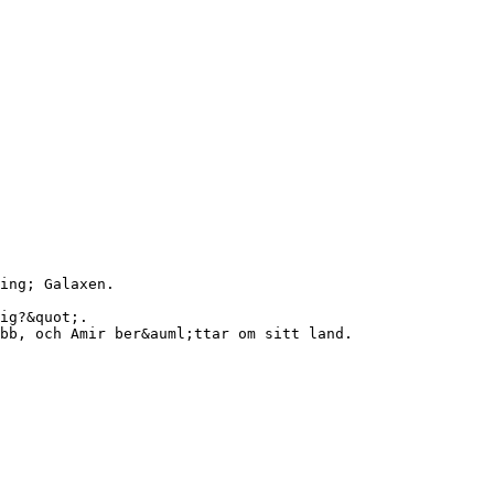
ing; Galaxen.
ig?&quot;.
bb, och Amir ber&auml;ttar om sitt land.