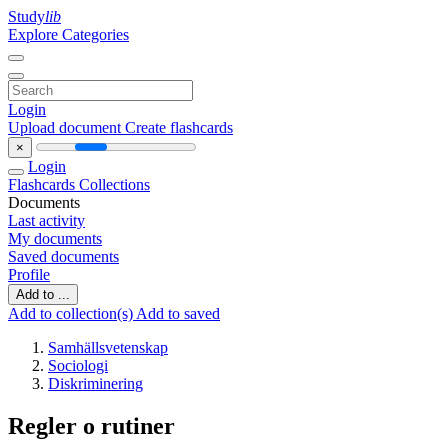
Study
lib
Explore Categories
Login
Upload document
Create flashcards
×
Login
Flashcards
Collections
Documents
Last activity
My documents
Saved documents
Profile
Add to ...
Add to collection(s)
Add to saved
Samhällsvetenskap
Sociologi
Diskriminering
Regler o rutiner