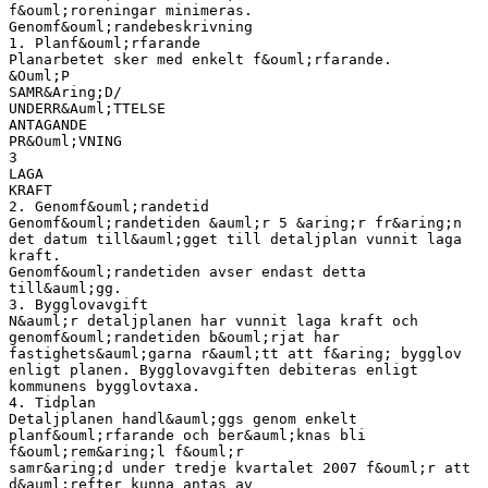
f&ouml;roreningar minimeras.
Genomf&ouml;randebeskrivning
1. Planf&ouml;rfarande
Planarbetet sker med enkelt f&ouml;rfarande.
&Ouml;P
SAMR&Aring;D/
UNDERR&Auml;TTELSE
ANTAGANDE
PR&Ouml;VNING
3
LAGA
KRAFT
2. Genomf&ouml;randetid
Genomf&ouml;randetiden &auml;r 5 &aring;r fr&aring;n
det datum till&auml;gget till detaljplan vunnit laga
kraft.
Genomf&ouml;randetiden avser endast detta
till&auml;gg.
3. Bygglovavgift
N&auml;r detaljplanen har vunnit laga kraft och
genomf&ouml;randetiden b&ouml;rjat har
fastighets&auml;garna r&auml;tt att f&aring; bygglov
enligt planen. Bygglovavgiften debiteras enligt
kommunens bygglovtaxa.
4. Tidplan
Detaljplanen handl&auml;ggs genom enkelt
planf&ouml;rfarande och ber&auml;knas bli
f&ouml;rem&aring;l f&ouml;r
samr&aring;d under tredje kvartalet 2007 f&ouml;r att
d&auml;refter kunna antas av