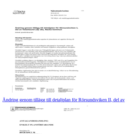
Ändring genom tillägg till detaljplan för Rörsundsviken II, del av