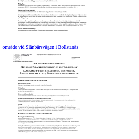
område vid Slånbärsvägen i Bollstanäs