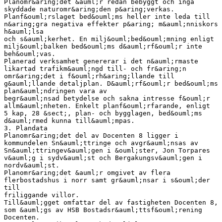
Planomr&aring;det &auml;r redan bebyggt och inga
skyddade naturomr&aring;den p&aring;verkas.
Planf&ouml;rslaget bed&ouml;ms heller inte leda till
n&aring;gra negativa effekter p&aring; m&auml;nniskors
h&auml;lsa
och s&auml;kerhet. En milj&ouml;bed&ouml;mning enligt
milj&ouml;balken bed&ouml;ms d&auml;rf&ouml;r inte
beh&ouml;vas.
Planerad verksamhet genererar i det n&auml;rmaste
likartad trafikm&auml;ngd till- och fr&aring;n
omr&aring;det i f&ouml;rh&aring;llande till
g&auml;llande detaljplan. D&auml;rf&ouml;r bed&ouml;ms
plan&auml;ndringen vara av
begr&auml;nsad betydelse och sakna intresse f&ouml;r
allm&auml;nheten. Enkelt planf&ouml;rfarande, enligt
5 kap, 28 &sect;, plan- och bygglagen, bed&ouml;ms
d&auml;rmed kunna till&auml;mpas.
3. Plandata
Planomr&aring;det del av Docenten 8 ligger i
kommundelen Sn&auml;ttringe och avgr&auml;nsas av
Sn&auml;ttringev&auml;gen i &ouml;ster, Jon Torpares
v&auml;g i sydv&auml;st och Bergakungsv&auml;gen i
nordv&auml;st.
Planomr&aring;det &auml;r omgivet av flera
flerbostadshus i norr samt gr&auml;nsar i s&ouml;der
till
friliggande villor.
Till&auml;gget omfattar del av fastigheten Docenten 8,
som &auml;gs av HSB Bostadsr&auml;ttsf&ouml;rening
Docenten.