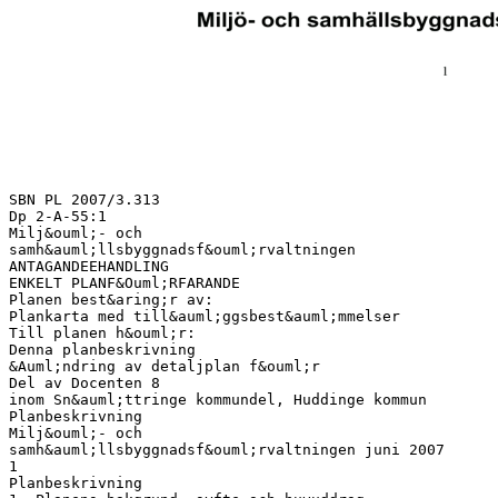
SBN PL 2007/3.313
Dp 2-A-55:1
Milj&ouml;- och
samh&auml;llsbyggnadsf&ouml;rvaltningen
ANTAGANDEEHANDLING
ENKELT PLANF&Ouml;RFARANDE
Planen best&aring;r av:
Plankarta med till&auml;ggsbest&auml;mmelser
Till planen h&ouml;r:
Denna planbeskrivning
&Auml;ndring av detaljplan f&ouml;r
Del av Docenten 8
inom Sn&auml;ttringe kommundel, Huddinge kommun
Planbeskrivning
Milj&ouml;- och
samh&auml;llsbyggnadsf&ouml;rvaltningen juni 2007
1
Planbeskrivning