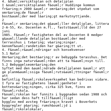
4. &Ouml;versiktsplan och detaljplan
I &ouml;versiktsplanen f&ouml;r Huddinge kommun
fr&aring;n 2000 &auml;r omr&aring;det utpekat som
omr&aring;de f&ouml;r
bost&auml;der med l&aring;gt markutnyttjande.
2
F&ouml;r omr&aring;det g&auml;ller detaljplan, littera
2-A-55, Kv. Docenten m.fl., fastst&auml;lld den 27
juni
1985. F&ouml;r fastigheten del av Docenten 8 medger
g&auml;llande detaljplan bost&auml;der med
terrasshus i tv&aring; v&aring;ningar.
Genomf&ouml;randetiden har g&aring;tt ut.
4. F&ouml;r&auml;ndringar och konsekvenser
5.1 Natur
Omr&aring;det best&aring;r av bebyggda terasshus. Det
finns inga naturv&auml;rden att ta h&auml;nsyn till.
5.2 Bebyggelseomr&aring;den
Syftet med den &auml;ndrade detaljplanen &auml;r att
ge planm&auml;ssiga f&ouml;ruts&auml;ttningar f&ouml;r
att
befintlig f&ouml;rskoleverksamhet kan bedrivas vidare.
I fyra av fastighetens l&auml;genheter i
bottenv&aring;ningen, cirka 325 kvm, finns en
f&ouml;rskola.
F&ouml;rskolan har funnits i byggnaden sedan 1988 och
har sedan dess haft tillf&auml;lligt
bygglov med avsteg fr&aring;n kravet i Boverkets
byggregler p&aring; rumsh&ouml;jd i
f&ouml;rskolelokaler,