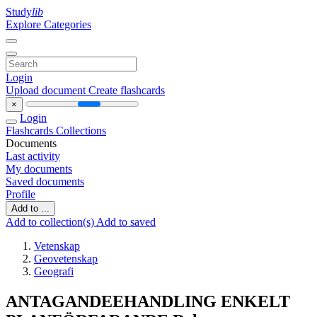
Study
lib
Explore Categories
Login
Upload document
Create flashcards
×
Login
Flashcards
Collections
Documents
Last activity
My documents
Saved documents
Profile
Add to ...
Add to collection(s)
Add to saved
Vetenskap
Geovetenskap
Geografi
ANTAGANDEEHANDLING ENKELT