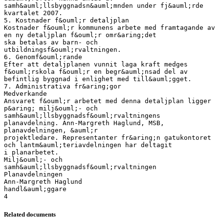
samh&auml;llsbyggnadsn&auml;mnden under fj&auml;rde
kvartalet 2007.
5. Kostnader f&ouml;r detaljplan
Kostnader f&ouml;r kommunens arbete med framtagande av
en ny detaljplan f&ouml;r omr&aring;det
ska betalas av barn- och
utbildningsf&ouml;rvaltningen.
6. Genomf&ouml;rande
Efter att detaljplanen vunnit laga kraft medges
f&ouml;rskola f&ouml;r en begr&auml;nsad del av
befintlig byggnad i enlighet med till&auml;gget.
7. Administrativa fr&aring;gor
Medverkande
Ansvaret f&ouml;r arbetet med denna detaljplan ligger
p&aring; milj&ouml;- och
samh&auml;llsbyggnadsf&ouml;rvaltningens
planavdelning. Ann-Margreth Haglund, MSB,
planavdelningen, &auml;r
projektledare. Representanter fr&aring;n gatukontoret
och lantm&auml;teriavdelningen har deltagit
i planarbetet.
Milj&ouml;- och
samh&auml;llsbyggnadsf&ouml;rvaltningen
Planavdelningen
Ann-Margreth Haglund
handl&auml;ggare
Related documents