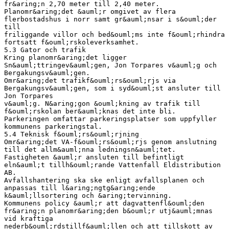
fr&aring;n 2,70 meter till 2,40 meter.
Planomr&aring;det &auml;r omgivet av flera
flerbostadshus i norr samt gr&auml;nsar i s&ouml;der
till
friliggande villor och bed&ouml;ms inte f&ouml;rhindra
fortsatt f&ouml;rskoleverksamhet.
5.3 Gator och trafik
Kring planomr&aring;det ligger
Sn&auml;ttringev&auml;gen, Jon Torpares v&auml;g och
Bergakungsv&auml;gen.
Omr&aring;det trafikf&ouml;rs&ouml;rjs via
Bergakungsv&auml;gen, som i syd&ouml;st ansluter till
Jon Torpares
v&auml;g. N&aring;gon &ouml;kning av trafik till
f&ouml;rskolan ber&auml;knas det inte bli.
Parkeringen omfattar parkeringsplatser som uppfyller
kommunens parkeringstal.
5.4 Teknisk f&ouml;rs&ouml;rjning
Omr&aring;det VA-f&ouml;rs&ouml;rjs genom anslutning
till det allm&auml;nna ledningsn&auml;tet.
Fastigheten &auml;r ansluten till befintligt
eln&auml;t tillh&ouml;rande Vattenfall Eldistribution
AB.
Avfallshantering ska ske enligt avfallsplanen och
anpassas till l&aring;ngtg&aring;ende
k&auml;llsortering och &aring;tervinning.
Kommunens policy &auml;r att dagvattenfl&ouml;den
fr&aring;n planomr&aring;den b&ouml;r utj&auml;mnas
vid kraftiga
nederb&ouml;rdstillf&auml;llen och att tillskott av