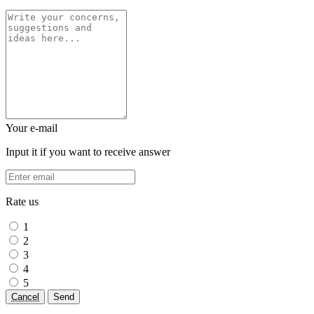
Your e-mail
Input it if you want to receive answer
Rate us
1
2
3
4
5
Cancel
Send