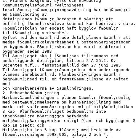
1. Planens bakgrund, syfte och huvuddrag
Kommunstyrelsef&ouml;rvaltningens
lokalf&ouml;rs&ouml;rjningsavdelning har beg&auml;rt
en &auml;ndring av
detaljplanen f&ouml;r Docenten 8 s&aring; att
befintlig f&ouml;rskoleverksamhet kan bedrivas vidare.
F&ouml;rskolan har endast haft bygglov f&ouml;r
tillf&auml;llig verksamhet.
Syftet med den &auml;ndrade detaljplanen &auml;r att
medge f&ouml;rskoleverksamhet i bottenv&aring;ningen
av byggnaden. F&ouml;rskolan har varit etablerad i
byggnaden sedan 1988.
Till&auml;gget skall l&auml;sas tillsammans med
underliggande detaljplan, littera 2-A-55:1, Kv.
Docenten m.fl., fastst&auml;lld den 27 juni 1985.
Till&auml;gget f&ouml;r&auml;ndrar den underliggande
planens inneb&ouml;rd. Planbeskrivningen &auml;r
begr&auml;nsad till en framst&auml;llning av syftet
med
och konsekvenserna av &auml;ndringen.
2. Behovsbed&ouml;mning
Markanv&auml;ndningen i planen &auml;r f&ouml;renlig
med best&auml;mmelserna om hush&aring;llning med
mark- och vattenomr&aring;den enligt milj&ouml;balken
3 kap. Planf&ouml;rslaget bed&ouml;ms inte
inneb&auml;ra n&aring;gon betydande
milj&ouml;p&aring;verkan enligt Plan- och bygglagens 5
kap 18 &sect; och
Milj&ouml;balken 6 kap 11&sect; med beaktande av
f&ouml;rordningen 1998:905, bilaga 2 och 4.