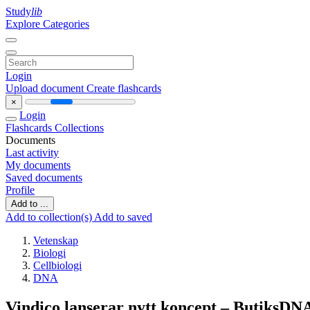
Study
lib
Explore Categories
Login
Upload document
Create flashcards
×
Login
Flashcards
Collections
Documents
Last activity
My documents
Saved documents
Profile
Add to ...
Add to collection(s)
Add to saved
Vetenskap
Biologi
Cellbiologi
DNA
Vindico lanserar nytt koncept – ButiksD