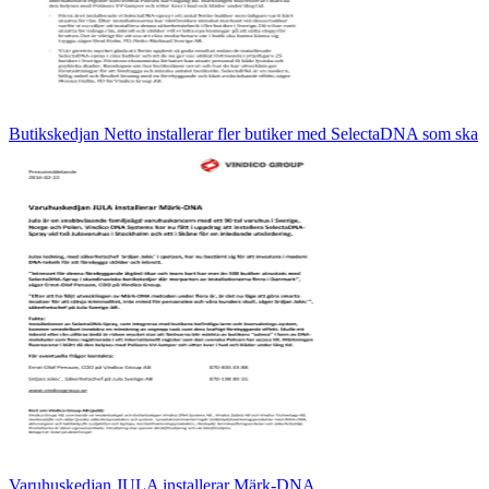
Butikskedjan Netto installerar fler butiker med SelectaDNA som ska
Varuhuskedjan JULA installerar Märk-DNA