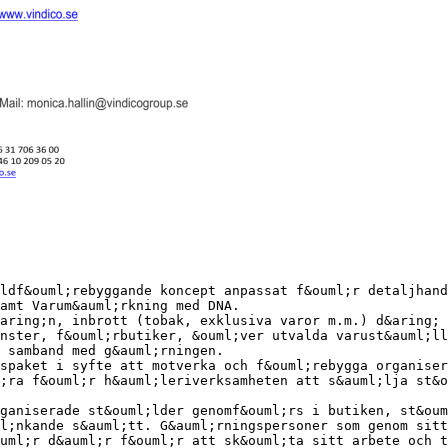
ldf&ouml;rebyggande koncept anpassat f&ouml;r detaljhand
amt Varum&auml;rkning med DNA.
aring;n, inbrott (tobak, exklusiva varor m.m.) d&aring; 
nster, f&ouml;rbutiker, &ouml;ver utvalda varust&auml;ll
 samband med g&auml;rningen.
spaket i syfte att motverka och f&ouml;rebygga organiser
;ra f&ouml;r h&auml;leriverksamheten att s&auml;lja st&
ganiserade st&ouml;lder genomf&ouml;rs i butiken, st&oum
l;nkande s&auml;tt. G&auml;rningspersoner som genom sitt
uml;r d&auml;r f&ouml;r att sk&ouml;ta sitt arbete och t