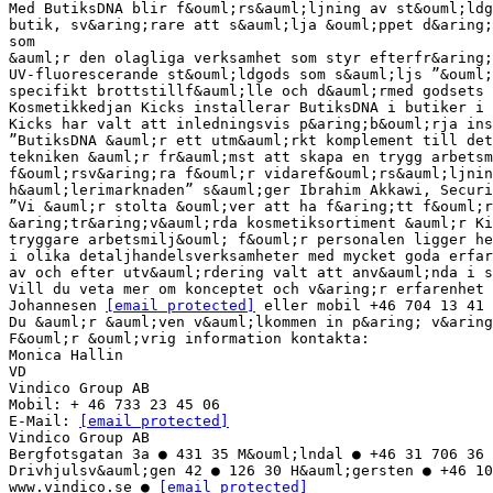
Med ButiksDNA blir f&ouml;rs&auml;ljning av st&ouml;ldg
butik, sv&aring;rare att s&auml;lja &ouml;ppet d&aring;
som
&auml;r den olagliga verksamhet som styr efterfr&aring;
UV-fluorescerande st&ouml;ldgods som s&auml;ljs ”&ouml;
specifikt brottstillf&auml;lle och d&auml;rmed godsets 
Kosmetikkedjan Kicks installerar ButiksDNA i butiker i 
Kicks har valt att inledningsvis p&aring;b&ouml;rja ins
”ButiksDNA &auml;r ett utm&auml;rkt komplement till det
tekniken &auml;r fr&auml;mst att skapa en trygg arbetsm
f&ouml;rsv&aring;ra f&ouml;r vidaref&ouml;rs&auml;ljnin
h&auml;lerimarknaden” s&auml;ger Ibrahim Akkawi, Securi
”Vi &auml;r stolta &ouml;ver att ha f&aring;tt f&ouml;r
&aring;tr&aring;v&auml;rda kosmetiksortiment &auml;r Ki
tryggare arbetsmilj&ouml; f&ouml;r personalen ligger he
i olika detaljhandelsverksamheter med mycket goda erfar
av och efter utv&auml;rdering valt att anv&auml;nda i s
Vill du veta mer om konceptet och v&aring;r erfarenhet 
Johannesen
[email protected]
eller mobil +46 704 13 41 
Du &auml;r &auml;ven v&auml;lkommen in p&aring; v&aring
F&ouml;r &ouml;vrig information kontakta:
Monica Hallin
VD
Vindico Group AB
Mobil: + 46 733 23 45 06
E-Mail:
[email protected]
Vindico Group AB
Bergfotsgatan 3a ● 431 35 M&ouml;lndal ● +46 31 706 36 
Drivhjulsv&auml;gen 42 ● 126 30 H&auml;gersten ● +46 10
www.vindico.se ●
[email protected]