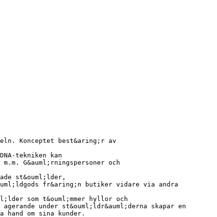
eln. Konceptet best&aring;r av
DNA-tekniken kan
 m.m. G&auml;rningspersoner och
ade st&ouml;lder,
ouml;ldgods fr&aring;n butiker vidare via andra
l;lder som t&ouml;mmer hyllor och
 agerande under st&ouml;ldr&auml;derna skapar en
a hand om sina kunder.