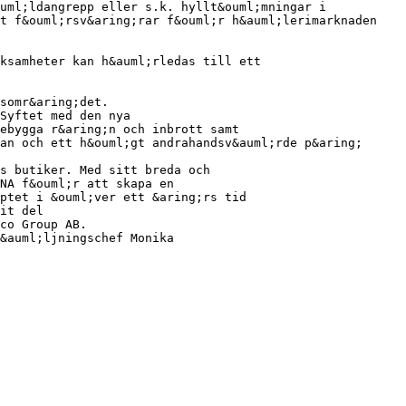
uml;ldangrepp eller s.k. hyllt&ouml;mningar i
et f&ouml;rsv&aring;rar f&ouml;r h&auml;lerimarknaden
rksamheter kan h&auml;rledas till ett
somr&aring;det.
Syftet med den nya
ebygga r&aring;n och inbrott samt
an och ett h&ouml;gt andrahandsv&auml;rde p&aring;
s butiker. Med sitt breda och
NA f&ouml;r att skapa en
ptet i &ouml;ver ett &aring;rs tid
it del
co Group AB.
&auml;ljningschef Monika