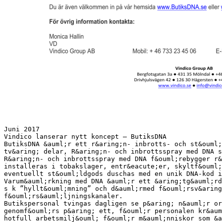
Juni 2017
Vindico lanserar nytt koncept – ButiksDNA
ButiksDNA &auml;r ett r&aring;n- inbrotts- och st&ouml;
tv&aring; delar, R&aring;n- och inbrottsspray med DNA s
R&aring;n- och inbrottsspray med DNA f&ouml;rebygger r&
installeras i tobakslager, entr&eacute;er, skyltf&ouml;
eventuellt st&ouml;ldgods duschas med en unik DNA-kod i
Varum&auml;rkning med DNA &auml;r ett &aring;tg&auml;rd
s k ”hyllt&ouml;mning” och d&auml;rmed f&ouml;rsv&aring
f&ouml;rs&auml;ljningskanaler.
Butikspersonal tvingas dagligen se p&aring; n&auml;r or
genomf&ouml;rs p&aring; ett, f&ouml;r personalen kr&aum
hotfull arbetsmilj&ouml; f&ouml;r m&auml;nniskor som &a