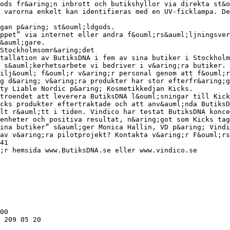
ods fr&aring;n inbrott och butikshyllor via direkta st&o
 varorna enkelt kan identifieras med en UV-ficklampa. D
gan p&aring; st&ouml;ldgods.
ppet” via internet eller andra f&ouml;rs&auml;ljningsve
&auml;gare.
Stockholmsomr&aring;det
tallation av ButiksDNA i fem av sina butiker i Stockholm
 s&auml;kerhetsarbete vi bedriver i v&aring;ra butiker. 
ilj&ouml; f&ouml;r v&aring;r personal genom att f&ouml;r
g d&aring; v&aring;ra produkter har stor efterfr&aring;g
ty Liable Nordic p&aring; Kosmetikkedjan Kicks.
troendet att leverera ButiksDNA l&ouml;sningar till Kick
cks produkter eftertraktade och att anv&auml;nda ButiksD
lt r&auml;tt i tiden. Vindico har testat ButiksDNA konce
enheter och positiva resultat, n&aring;got som Kicks tag
ina butiker” s&auml;ger Monica Hallin, VD p&aring; Vindi
av v&aring;ra pilotprojekt? Kontakta v&aring;r F&ouml;rs
41
;r hemsida www.ButiksDNA.se eller www.vindico.se
00
 209 05 20