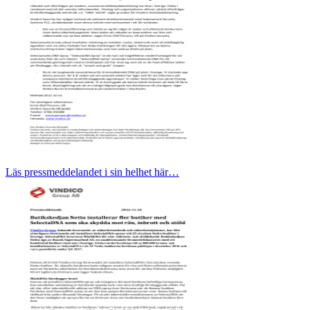
Läs pressmeddelandet i sin helhet här…