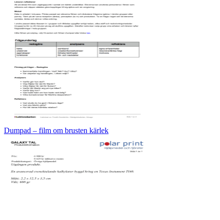
Dumpad – film om brusten kärlek