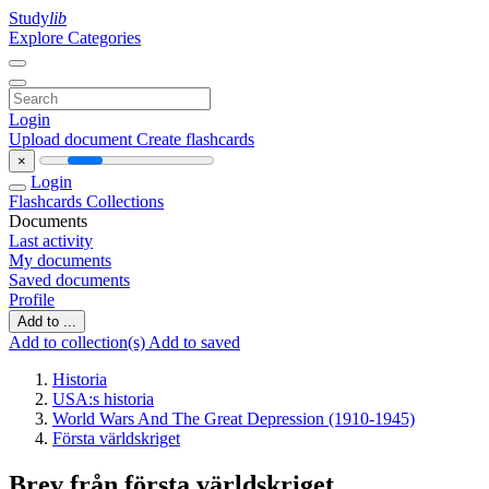
Study
lib
Explore Categories
Login
Upload document
Create flashcards
×
Login
Flashcards
Collections
Documents
Last activity
My documents
Saved documents
Profile
Add to ...
Add to collection(s)
Add to saved
Historia
USA:s historia
World Wars And The Great Depression (1910-1945)
Första världskriget
Brev från första världskriget