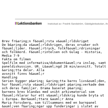
Brev fr&aring;n f&ouml;rsta v&auml;rldskriget
De b&aring;da v&auml;rldskrigen, deras orsaker och
f&ouml;ljder. F&ouml;rtryck, folkf&ouml;rdrivningar
och folkmord. F&ouml;rintelsen och Gulag - Historia,
Media 7-9
Fakta om filmen
Spelfilm med informativa/dokument&auml;ra inslag, samt
paneldiskussion. UR. L&auml;ngd 28 min/avsnitt. Totalt
&aring;tta delar. Alla
avsnitt finns h&auml;r
Handling
Serien bygger p&aring; &aring;tta barns livs&ouml;den,
hur f&ouml;rsta v&auml;rldskriget p&aring;verkade dem
och deras familjer. Drama baserat p&aring;
barnens brev blandas med unikt arkivmaterial som
f&ouml;rklarar hur ett v&auml;rldskrig kunde bryta ut
i Europa. Ber&auml;ttare &auml;r Anna
Maria Forssberg, som tillsammans med en barnpanel
&auml;ven f&aring;ngar upp funderingar i slutet av