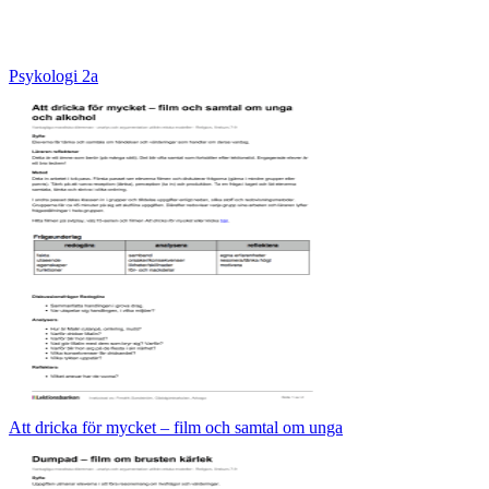
Psykologi 2a
Att dricka för mycket – film och samtal om unga