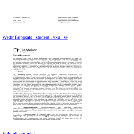
WedinBuppsats - student . vxu . se
Volymlicensavtal