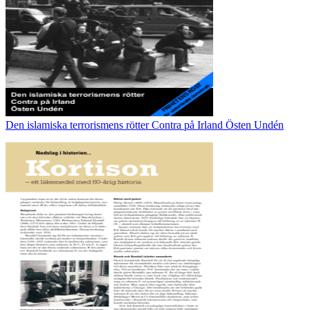
Den islamiska terrorismens rötter Contra på Irland Östen Undén