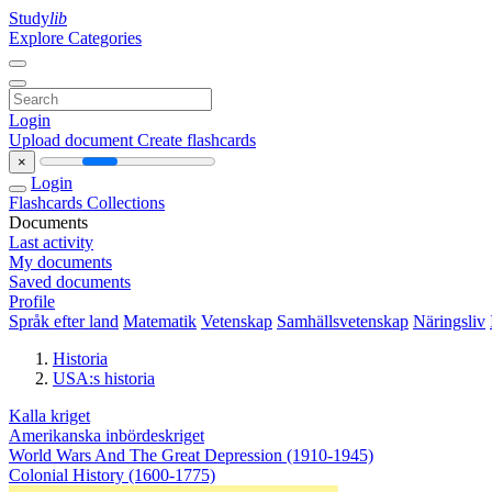
Study
lib
Explore Categories
Login
Upload document
Create flashcards
×
Login
Flashcards
Collections
Documents
Last activity
My documents
Saved documents
Profile
Språk efter land
Matematik
Vetenskap
Samhällsvetenskap
Näringsliv
Historia
USA:s historia
Kalla kriget
Amerikanska inbördeskriget
World Wars And The Great Depression (1910-1945)
Colonial History (1600-1775)