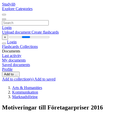
Study
lib
Explore Categories
Login
Upload document
Create flashcards
×
Login
Flashcards
Collections
Documents
Last activity
My documents
Saved documents
Profile
Add to ...
Add to collection(s)
Add to saved
Arts & Humanities
Kommunikation
Marknadsföring
Motiveringar till Företagarpriser 2016