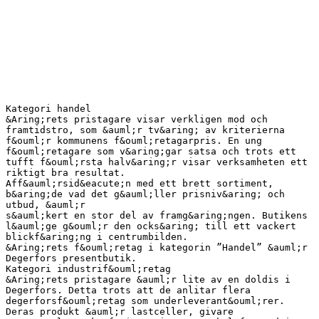
Kategori handel
&Aring;rets pristagare visar verkligen mod och
framtidstro, som &auml;r tv&aring; av kriterierna
f&ouml;r kommunens f&ouml;retagarpris. En ung
f&ouml;retagare som v&aring;gar satsa och trots ett
tufft f&ouml;rsta halv&aring;r visar verksamheten ett
riktigt bra resultat.
Aff&auml;rsid&eacute;n med ett brett sortiment,
b&aring;de vad det g&auml;ller prisniv&aring; och
utbud, &auml;r
s&auml;kert en stor del av framg&aring;ngen. Butikens
l&auml;ge g&ouml;r den ocks&aring; till ett vackert
blickf&aring;ng i centrumbilden.
&Aring;rets f&ouml;retag i kategorin ”Handel” &auml;r
Degerfors presentbutik.
Kategori industrif&ouml;retag
&Aring;rets pristagare &auml;r lite av en doldis i
Degerfors. Detta trots att de anlitar flera
degerforsf&ouml;retag som underleverant&ouml;rer.
Deras produkt &auml;r lastceller, givare