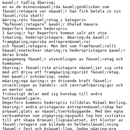
&auml;r tydlig d&aring;
en av de minnesv&auml;rda &ouml;gonblicken som
f&ouml;retagare var n&auml;r han fick betala in sin
f&ouml;rsta skatt!
&Aring;rets f&ouml;retag i kategorin
”Nyf&ouml;retagare” &auml;r Khaled Hawara.
Degerfors kommuns hederspris
I &aring;r har Degerfors kommun valt att utse
tv&aring; hederspristagare. B&aring;da &auml;r
framg&aring;ngsrika entrepren&ouml;rer
och f&ouml;retagare. Men det som framf&ouml;rallt
k&auml;nnetecknar v&aring;ra hederspristagare &auml;r
deras breda
engagemang f&ouml;r utvecklingen av f&ouml;retag och
kommunen.
V&aring;r f&ouml;rste pristagare n&ouml;jer sig inte
med att driva ett framg&aring;ngsrikt f&ouml;retag.
Han &auml;r ocks&aring; sedan
m&aring;nga &aring;r en drivande kraft f&ouml;r
utvecklingen av handels- och centrumfr&aring;gor och
en mentor som
frikostigt delar med sig kunskap till andra
butiks&auml;gare.
Degerfors kommuns hederspris tilldelas Mikael Norling.
V&aring;r andra pristagares entrepren&ouml;rskap har
pr&auml;glats av n&auml;tverksbyggande. Med den egna
verksamheten som utg&aring;ngspunkt tog hon initiativ
till att skapa Br&ouml;llopspalatset, ett kluster av
f&ouml;retagare som bildade en helhetsl&ouml;sning
f&ouml;r fest och br&ouml;llop. Sedan n&aring;gra