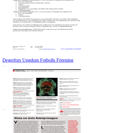
Degerfors Ungdom Fotbolls Förening