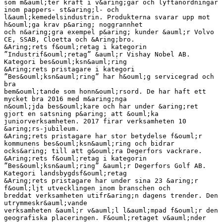
som m&auml;ter kraft i v&aring;gar och lyftanordningar
inom pappers- st&aring;l- och
l&auml;kemedelsindustrin. Produkterna svarar upp mot
h&ouml;ga krav p&aring; noggrannhet
och n&aring;gra exempel p&aring; kunder &auml;r Volvo
CE, SSAB, Cloetta och &Aring;bro.
&Aring;rets f&ouml;retag i kategorin
”Industrif&ouml;retag” &auml;r Vishay Nobel AB.
Kategori bes&ouml;ksn&auml;ring
&Aring;rets pristagare i kategori
”Bes&ouml;ksn&auml;ring” har h&ouml;g servicegrad och
bra
bem&ouml;tande som honn&ouml;rsord. De har haft ett
mycket bra 2016 med m&aring;nga
n&ouml;jda bes&ouml;kare och har under &aring;ret
gjort en satsning p&aring; att &ouml;ka
juniorverksamheten. 2017 firar verksamheten 10
&aring;rs-jubileum.
&Aring;rets pristagare har stor betydelse f&ouml;r
kommunens bes&ouml;ksn&auml;ring och bidrar
ocks&aring; till att g&ouml;ra Degerfors vackrare.
&Aring;rets f&ouml;retag i kategorin
”Bes&ouml;ksn&auml;ring” &auml;r Degerfors Golf AB.
Kategori landsbygdsf&ouml;retag
&Aring;rets pristagare har under sina 23 &aring;r
f&ouml;ljt utvecklingen inom branschen och
breddat verksamheten utifr&aring;n dagens trender. Den
utrymmeskr&auml;vande
verksamheten &auml;r v&auml;l l&auml;mpad f&ouml;r den
geografiska placeringen. F&ouml;retaget v&auml;nder