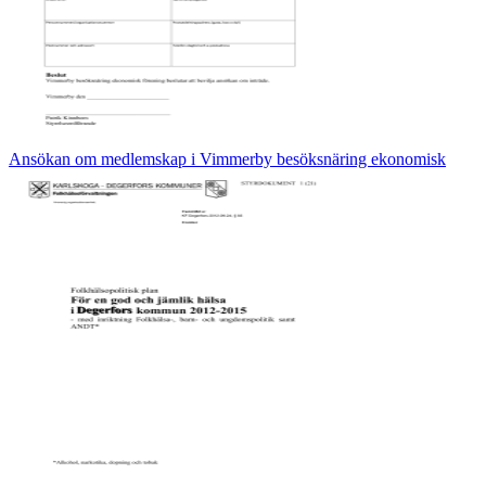
Ansökan om medlemskap i Vimmerby besöksnäring ekonomisk