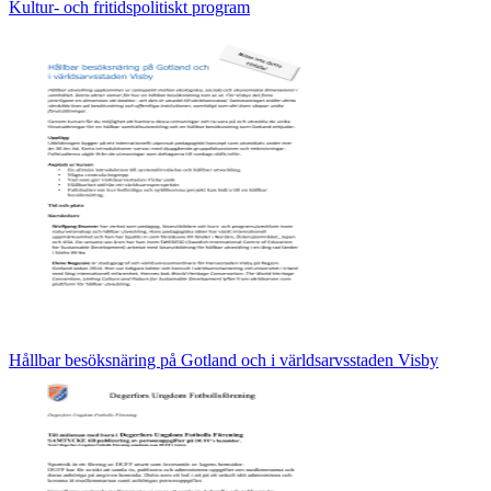
Kultur- och fritidspolitiskt program
Hållbar besöksnäring på Gotland och i världsarvsstaden Visby