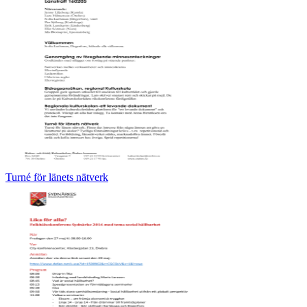
Turné för länets nätverk