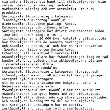
sig inte i f&ouml;rsta hand till str&ouml;kunder utan
satsar p&aring; en m&aring;lmedveten
marknadsf&ouml;ring och ett attraktivt utbud av
produkter.
&Aring;rets f&ouml;retag i kategorin
”Landsbygdsf&ouml;retag” &auml;r
Biobr&auml;nslebutiken p&aring; Kosia.
Kategori service och tj&auml;nster
&Aring;rets pristagare har drivit verksamheten sedan
1980 och huserar idag, efter 17
tillbyggnationer i 20 000 kvm. Antalet anst&auml;llda
har f&ouml;rdubblats de senaste &aring;ren
och &auml;r nu ett 50-tal och har en stor betydelse
f&ouml;r den lilla orten &Aring;torp.
Fr&aring;n att ha erbjudit service till
n&auml;rliggande odlare har f&ouml;retaget idag en rad
kunder bland de st&ouml;rsta akt&ouml;rerna p&aring;
livsmedelsmarknaden, Orkla,
Lantm&auml;nnen och Pandalus.
&Aring;rets f&ouml;retag i kategorin ”Service och
tj&auml;nster” &auml;r AB Allson kyl &amp; fryslager.
Kategori nyf&ouml;retagare
Att en person med pristagarens bakgrund hamnar i
Degerfors m&aring;ste vara
f&ouml;rutbest&auml;mt. H&auml;r har han m&ouml;tt
m&auml;nniskor som gett honom mod och st&ouml;ttat
honom till att anv&auml;nda sin stora yrkesskicklighet
och &auml;ven f&aring;tt ta del av n&auml;tverk.
Att &aring;rets pristagare har en positiv
inst&auml;llning till sin roll i samh&auml;llet