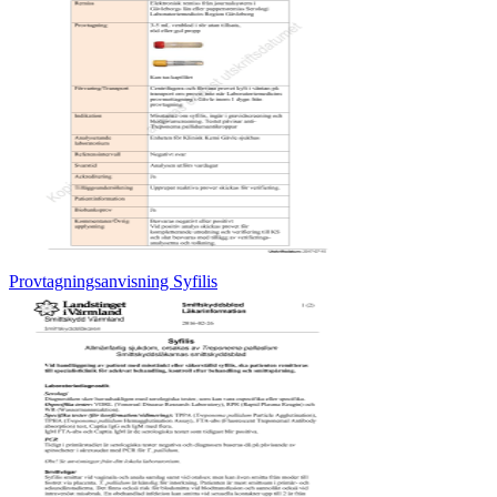
Provtagningsanvisning Syfilis