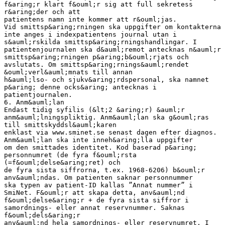
f&aring;r klart f&ouml;r sig att full sekretess
r&aring;der och att
patientens namn inte kommer att r&ouml;jas.
Vid smittsp&aring;rningen ska uppgifter om kontakterna
inte anges i indexpatientens journal utan i
s&auml;rskilda smittsp&aring;rningshandlingar. I
patientenjournalen ska d&auml;remot antecknas n&auml;r
smittsp&aring;rningen p&aring;b&ouml;rjats och
avslutats. Om smittsp&aring;rnings&auml;rendet
&ouml;verl&auml;mnats till annan
h&auml;lso- och sjukv&aring;rdspersonal, ska namnet
p&aring; denne ocks&aring; antecknas i
patientjournalen.
6. Anm&auml;lan
Endast tidig syfilis (&lt;2 &aring;r) &auml;r
anm&auml;lningspliktig. Anm&auml;lan ska g&ouml;ras
till smittskyddsl&auml;karen
enklast via www.sminet.se senast dagen efter diagnos.
Anm&auml;lan ska inte inneh&aring;lla uppgifter
om den smittades identitet. Kod baserad p&aring;
personnumret (de fyra f&ouml;rsta
(=f&ouml;delse&aring;ret) och
de fyra sista siffrorna, t.ex. 1968-6206) b&ouml;r
anv&auml;ndas. Om patienten saknar personnummer
ska typen av patient-ID kallas ”Annat nummer” i
SmiNet. F&ouml;r att skapa detta, anv&auml;nd
f&ouml;delse&aring;r + de fyra sista siffror i
samordnings- eller annat reservnummer. Saknas
f&ouml;dels&aring;r
anv&auml;nd hela samordnings- eller reservnumret. I