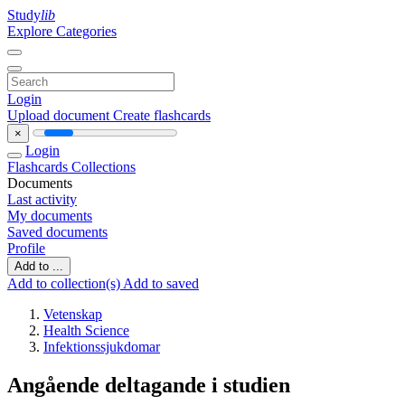
Study
lib
Explore Categories
Login
Upload document
Create flashcards
×
Login
Flashcards
Collections
Documents
Last activity
My documents
Saved documents
Profile
Add to ...
Add to collection(s)
Add to saved
Vetenskap
Health Science
Infektionssjukdomar
Angående deltagande i studien