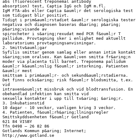
abs (fluorescent treponemal antibody
absorption) test, Captia IgG och IgM m.fl.
IgM FTA-abs eller Captia &auml;r det serologiska test
som tidigast blir positivt.
Tidigt i prim&auml;rstadiet &auml;r serologiska tester
negativa och diagnosen baseras d&aring; p&aring;
p&aring;visande av
spirocheter i s&aring;rexudat med PCR f&ouml;r T
pallidum. Provtagning sker i enlighet med aktuellt
laboratoriums provtagningsanvisningar.
2. Smittv&auml;gar
Syfilis smittar genom samlag eller annan intim kontakt
s&aring;som oralsex. Kan &auml;ven smitta fr&aring;n
moder via placenta till barnet. Treponema pallidum
&auml;r k&auml;nslig f&ouml;r intorkning. Patienten
&auml;r mest
smittsam i prim&auml;r- och sekund&auml;rstadierna.
Det finns ocks&aring; risk f&ouml;r blodsmitta, t.ex.
vid
intraven&ouml;st missbruk och vid blodtransfusion. En
obehandlad infektion kan smitta vid
sexuella kontakter i upp till tv&aring; &aring;r.
3. Inkubationstid
10 dagar - 10 veckor, vanligen kring 3 veckor.
4. Patienten, f&ouml;rh&aring;llningsregler
Smittskyddsenheten f&ouml;r Gotland
621 84 VISBY
Tfn 0498 – 26 82 86
Gotlands Kommun p&aring; Internet;
http://www.gotland.se