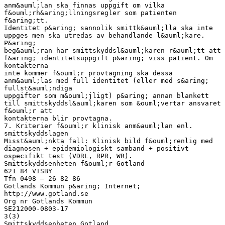
anm&auml;lan ska finnas uppgift om vilka
f&ouml;rh&aring;llningsregler som patienten
f&aring;tt.
Identitet p&aring; sannolik smittk&auml;lla ska inte
uppges men ska utredas av behandlande l&auml;kare.
P&aring;
beg&auml;ran har smittskyddsl&auml;karen r&auml;tt att
f&aring; identitetsuppgift p&aring; viss patient. Om
kontakterna
inte kommer f&ouml;r provtagning ska dessa
anm&auml;las med full identitet (eller med s&aring;
fullst&auml;ndiga
uppgifter som m&ouml;jligt) p&aring; annan blankett
till smittskyddsl&auml;karen som &ouml;vertar ansvaret
f&ouml;r att
kontakterna blir provtagna.
7. Kriterier f&ouml;r klinisk anm&auml;lan enl.
smittskyddslagen
Misst&auml;nkta fall: Klinisk bild f&ouml;renlig med
diagnosen + epidemiologiskt samband + positivt
ospecifikt test (VDRL, RPR, WR).
Smittskyddsenheten f&ouml;r Gotland
621 84 VISBY
Tfn 0498 – 26 82 86
Gotlands Kommun p&aring; Internet;
http://www.gotland.se
Org nr Gotlands Kommun
SE212000-0803-17
3(3)
Smittskyddsenheten Gotland