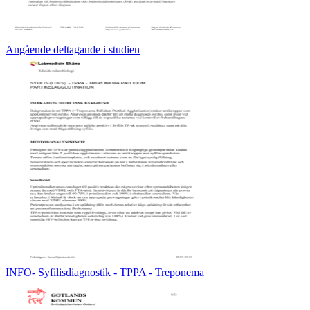
Angående deltagande i studien
INFO- Syfilisdiagnostik - TPPA - Treponema