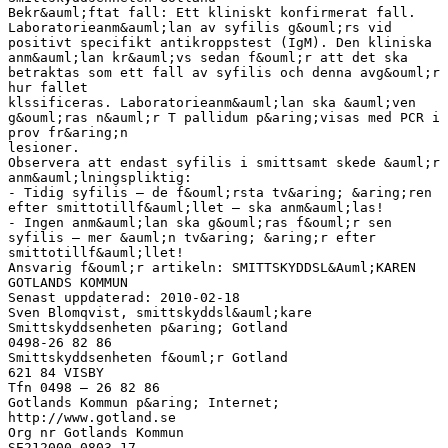
Bekr&auml;ftat fall: Ett kliniskt konfirmerat fall.
Laboratorieanm&auml;lan av syfilis g&ouml;rs vid
positivt specifikt antikroppstest (IgM). Den kliniska
anm&auml;lan kr&auml;vs sedan f&ouml;r att det ska
betraktas som ett fall av syfilis och denna avg&ouml;r
hur fallet
klssificeras. Laboratorieanm&auml;lan ska &auml;ven
g&ouml;ras n&auml;r T pallidum p&aring;visas med PCR i
prov fr&aring;n
lesioner.
Observera att endast syfilis i smittsamt skede &auml;r
anm&auml;lningspliktig:
- Tidig syfilis – de f&ouml;rsta tv&aring; &aring;ren
efter smittotillf&auml;llet – ska anm&auml;las!
- Ingen anm&auml;lan ska g&ouml;ras f&ouml;r sen
syfilis – mer &auml;n tv&aring; &aring;r efter
smittotillf&auml;llet!
Ansvarig f&ouml;r artikeln: SMITTSKYDDSL&Auml;KAREN
GOTLANDS KOMMUN
Senast uppdaterad: 2010-02-18
Sven Blomqvist, smittskyddsl&auml;kare
Smittskyddsenheten p&aring; Gotland
0498-26 82 86
Smittskyddsenheten f&ouml;r Gotland
621 84 VISBY
Tfn 0498 – 26 82 86
Gotlands Kommun p&aring; Internet;
http://www.gotland.se
Org nr Gotlands Kommun