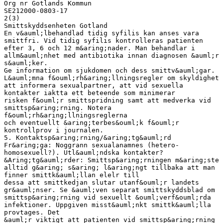
Org nr Gotlands Kommun
SE212000-0803-17
2(3)
Smittskyddsenheten Gotland
En v&auml;lbehandlad tidig syfilis kan anses vara
smittfri. Vid tidig syfilis kontrolleras patienten
efter 3, 6 och 12 m&aring;nader. Man behandlar i
allm&auml;nhet med antibiotika innan diagnosen &auml;r
s&auml;ker.
Ge information om sjukdomen och dess smittv&auml;gar.
L&auml;mna f&ouml;rh&aring;llningsregler om skyldighet
att informera sexualpartner, att vid sexuella
kontakter iaktta ett beteende som minimerar
risken f&ouml;r smittspridning samt att medverka vid
smittsp&aring;rning. Notera
f&ouml;rh&aring;llningsreglerna
och eventuellt &aring;terbes&ouml;k f&ouml;r
kontrollprov i journalen.
5. Kontaktsp&aring;rning/&aring;tg&auml;rd
Fr&aring;ga: Noggrann sexualanamnes (hetero-
homosexuell?). Utl&auml;ndska kontakter?
&Aring;tg&auml;rder: Smittsp&aring;rningen m&aring;ste
alltid g&aring; s&aring; l&aring;ngt tillbaka att man
finner smittk&auml;llan elelr till
dessa att smittkedjan slutar utanf&ouml;r landets
gr&auml;nser. Se &auml;ven separat smittskyddsblad om
smittsp&aring;rning vid sexuellt &ouml;verf&ouml;rda
infektioner. Uppgiven misst&auml;nkt smittk&auml;lla
provtages. Det
&auml;r viktigt att patienten vid smittsp&aring;rning