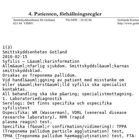
1(3)
Smittskyddsenheten Gotland
2010-02-15
Syfilis – L&auml;karinformation
Allm&auml;nfarlig sjukdom. Smittskyddsl&auml;karnas
smittskyddsblad.
Orsakas av Treponema pallidum.
Vid handl&auml;ggning av patient med misstanke om
eller s&auml;kerst&auml;lld syfilis ska specialist
kontaktas.
All behandling ska ske p&aring; specialistmottagning.
1. Laboratoriediagnostik
Serologi: Det finns specifika och ospecifika
syfilistest
Ospecifika: WR (Wasserman), VDRL (venereal disease
researche laboratory), RPR (rapid
plasma reagin) test.
Specifika (f&ouml;r confirmation/vidimering): TPPA
(Treponema pallidum particle agglutination) test,
TPHA (Treponema pallidum haemagglutination) test, FTA-