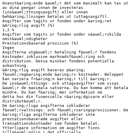
Ovanst&aring;ende &auml;r det som maximalt kan tas ut
av dina pengar innan de investeras
(ins&auml;ttningsavgift) eller innan
beh&aring;llningen betalas ut (uttagsavgift).
Avgifter som tagits ur fonden under &aring;ret
&Aring;rlig avgift (%)
1,2 %
Avgifter som tagits ur fonden under s&auml;rskilda
omst&auml;ndigheter
Prestationsbaserad provision (%)
Ingen
Avgifterna utg&ouml;r betalning f&ouml;r fondens
kostnader inklusive marknadsf&ouml;ring och
distribution. Dessa minskar fondens potentiella
avkastning.
&Aring;rlig avgift baseras p&aring;
f&ouml;reg&aring;ende &aring;rs kostnader. Beloppet
kan variera fr&aring;n &aring;r till &aring;r.
De ins&auml;ttnings- och uttagsavgifter som visas
&auml;r de maximala satserna. Du kan komma att betala
mindre. Du kan f&aring; mer information om
detta hos din finansiella r&aring;dgivare eller
distribut&ouml;r.
De &aring;rliga avgifterna inkluderar
f&ouml;rvaltnings- och f&ouml;rvaringsprovisioner. De
&aring;rliga avgifterna inkluderar inte
prestationsbaserade avgifter eller
transaktionskostnader som fonden betalat.
Ytterligare information om avgifter finns
tillg&auml;nglig i det officiella