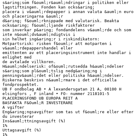
s&aring;som f&ouml;r&auml;ndringar i politiken eller
lagstiftningen. Fonden kan ocks&aring;
placera i v&auml;rdepapper i annan valuta &auml;n euro
och placeringarna &auml;r
d&aring; f&ouml;rknippade med valutarisk. Beakta
ocks&aring; f&ouml;ljande riskfaktorer
som inverkar p&aring; fondandelens v&auml;rde och som
inte n&ouml;dv&auml;ndigtvis i
sin helhet ing&aring;r i riskindikatorn:
Motpartsrisk: risken f&ouml;r att motparten i
v&auml;rdepappershandel eller
emittenten av ett placeringsinstrument inte handlar i
enlighet med
de avtalade villkoren.
H&auml;ndelserisk: of&ouml;rutsedda h&auml;ndelser
s&aring;som pl&ouml;tslig nedg&aring;ng i
penningv&auml;rdet eller politiska h&auml;ndelser.
Riskerna beskrivs n&auml;rmare i det officiella
fondprospektet.
UB F ondbolag AB • A lexandersgatan 21 A, 00100 H
elsingfors , F inland • FO- nummer 2118101-5
PLACERINGSFOND UB EUROPA REIT A
BASFAKTA F&Ouml;R INVESTERARE
A vgifter
Eng&aring;ngsavgifter som tas ut f&ouml;re eller efter
du investerar
Ins&auml;ttningsavgift (%)
1%
Uttagsavgift (%)
1%