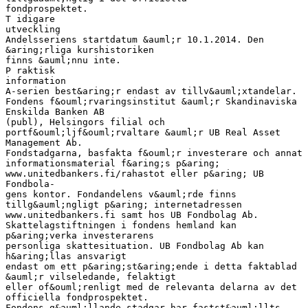
fondprospektet.
T idigare
utveckling
Andelsseriens startdatum &auml;r 10.1.2014. Den
&aring;rliga kurshistoriken
finns &auml;nnu inte.
P raktisk
information
A-serien best&aring;r endast av tillv&auml;xtandelar.
Fondens f&ouml;rvaringsinstitut &auml;r Skandinaviska
Enskilda Banken AB
(publ), Helsingors filial och
portf&ouml;ljf&ouml;rvaltare &auml;r UB Real Asset
Management Ab.
Fondstadgarna, basfakta f&ouml;r investerare och annat
informationsmaterial f&aring;s p&aring;
www.unitedbankers.fi/rahastot eller p&aring; UB
Fondbola-
gens kontor. Fondandelens v&auml;rde finns
tillg&auml;ngligt p&aring; internetadressen
www.unitedbankers.fi samt hos UB Fondbolag Ab.
Skattelagstiftningen i fondens hemland kan
p&aring;verka investerarens
personliga skattesituation. UB Fondbolag Ab kan
h&aring;llas ansvarigt
endast om ett p&aring;st&aring;ende i detta faktablad
&auml;r vilseledande, felaktigt
eller of&ouml;renligt med de relevanta delarna av det
officiella fondprospektet.
Fondens g&auml;llande stadgar har fastst&auml;llts