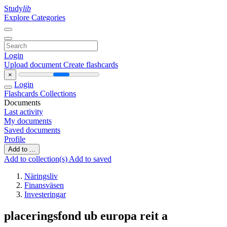
Study
lib
Explore Categories
Login
Upload document
Create flashcards
×
Login
Flashcards
Collections
Documents
Last activity
My documents
Saved documents
Profile
Add to ...
Add to collection(s)
Add to saved
Näringsliv
Finansväsen
Investeringar
placeringsfond ub europa reit a