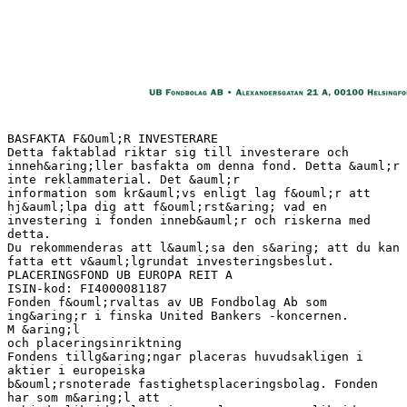
BASFAKTA F&Ouml;R INVESTERARE
Detta faktablad riktar sig till investerare och
inneh&aring;ller basfakta om denna fond. Detta &auml;r
inte reklammaterial. Det &auml;r
information som kr&auml;vs enligt lag f&ouml;r att
hj&auml;lpa dig att f&ouml;rst&aring; vad en
investering i fonden inneb&auml;r och riskerna med
detta.
Du rekommenderas att l&auml;sa den s&aring; att du kan
fatta ett v&auml;lgrundat investeringsbeslut.
PLACERINGSFOND UB EUROPA REIT A
ISIN-kod: FI4000081187
Fonden f&ouml;rvaltas av UB Fondbolag Ab som
ing&aring;r i finska United Bankers -koncernen.
M &aring;l
och placeringsinriktning
Fondens tillg&aring;ngar placeras huvudsakligen i
aktier i europeiska
b&ouml;rsnoterade fastighetsplaceringsbolag. Fonden
har som m&aring;l att