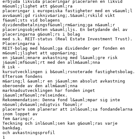
erbjuda likvida placeringar placeraren en likvid
m&ouml;jlighet att g&ouml;ra
placeringar i europeiska fastigheter med en v&auml;l
avv&auml;gd riskniv&aring;.S&auml;rskild vikt
f&auml;sts vid bolagens
dividendbetalningsf&ouml;rm&aring;ga n&auml;r
placeringsobjekten v&auml;ljs. En betydande del av
placeringarna g&ouml;rs i bolag
med s.k. REIT-status (Real Estate Investment Trust).
Placeringarna i
REIT-bolag med h&ouml;ga dividender ger fonden en
m&ouml;jlighet att uppn&aring;
en j&auml;mnare avkastning med l&auml;gre risk
j&auml;mf&ouml;rt med den allm&auml;nna
R isk -
kursutvecklingen i b&ouml;rsnoterade fastighetsbolag.
Eftersom fondens
m&aring;l &auml;r en j&auml;mn absolut avkastning
oberoende av den allm&auml;nna
marknadsutvecklingen har fonden inget
j&auml;mf&ouml;relseindex.
Rekommendation: Denna fond l&auml;mpar sig inte
n&ouml;dv&auml;ndigtvis f&ouml;r
placerare som planerar att inl&ouml;sa fondandelarna
inom loppet av
fem &aring;r.
Teckning och inl&ouml;sen kan g&ouml;ras varje
bankdag.
och avkastningsprofil
1