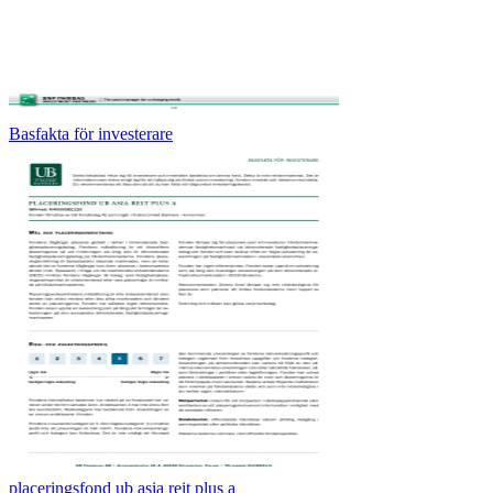
Basfakta för investerare
placeringsfond ub asia reit plus a