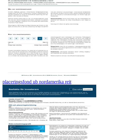
placeringsfond ub nordamerika reit