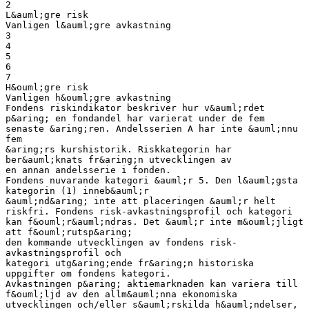
2
L&auml;gre risk
Vanligen l&auml;gre avkastning
3
4
5
6
7
H&ouml;gre risk
Vanligen h&ouml;gre avkastning
Fondens riskindikator beskriver hur v&auml;rdet
p&aring; en fondandel har varierat under de fem
senaste &aring;ren. Andelsserien A har inte &auml;nnu
fem
&aring;rs kurshistorik. Riskkategorin har
ber&auml;knats fr&aring;n utvecklingen av
en annan andelsserie i fonden.
Fondens nuvarande kategori &auml;r 5. Den l&auml;gsta
kategorin (1) inneb&auml;r
&auml;nd&aring; inte att placeringen &auml;r helt
riskfri. Fondens risk-avkastningsprofil och kategori
kan f&ouml;r&auml;ndras. Det &auml;r inte m&ouml;jligt
att f&ouml;rutsp&aring;
den kommande utvecklingen av fondens risk-
avkastningsprofil och
kategori utg&aring;ende fr&aring;n historiska
uppgifter om fondens kategori.
Avkastningen p&aring; aktiemarknaden kan variera till
f&ouml;ljd av den allm&auml;nna ekonomiska
utvecklingen och/eller s&auml;rskilda h&auml;ndelser,