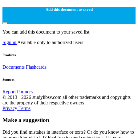
Add this document to saved
You can add this document to your saved list
Sign in
Available only to authorized users
Products
Documents
Flashcards
Support
Report
Partners
© 2013 - 2026 studylibsv.com all other trademarks and copyrights
are the property of their respective owners
Privacy
Terms
Make a suggestion
Did you find mistakes in interface or texts? Or do you know how to
improve StudyLib UI? Feel free to send suggestions. It's very