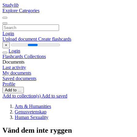
Study
lib
Explore Categories
Login
Upload document
Create flashcards
×
Login
Flashcards
Collections
Documents
Last activity
My documents
Saved documents
Profile
Add to ...
Add to collection(s)
Add to saved
Arts & Humanities
Genusvetenskap
Human Sexuality
Vänd dem inte ryggen