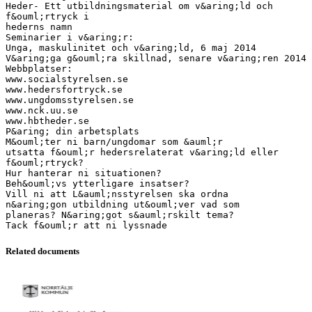
Heder- Ett utbildningsmaterial om v&aring;ld och
f&ouml;rtryck i
hederns namn
Seminarier i v&aring;r:
Unga, maskulinitet och v&aring;ld, 6 maj 2014
V&aring;ga g&ouml;ra skillnad, senare v&aring;ren 2014
Webbplatser:
www.socialstyrelsen.se
www.hedersfortryck.se
www.ungdomsstyrelsen.se
www.nck.uu.se
www.hbtheder.se
P&aring; din arbetsplats
M&ouml;ter ni barn/ungdomar som &auml;r
utsatta f&ouml;r hedersrelaterat v&aring;ld eller
f&ouml;rtryck?
Hur hanterar ni situationen?
Beh&ouml;vs ytterligare insatser?
Vill ni att L&auml;nsstyrelsen ska ordna
n&aring;gon utbildning ut&ouml;ver vad som
planeras? N&aring;got s&auml;rskilt tema?
Related documents