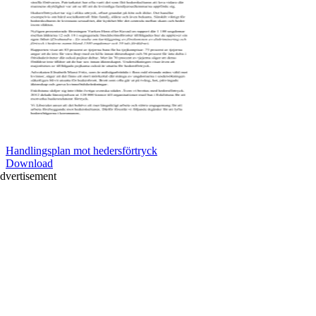
Handlingsplan mot hedersförtryck
Download
dvertisement