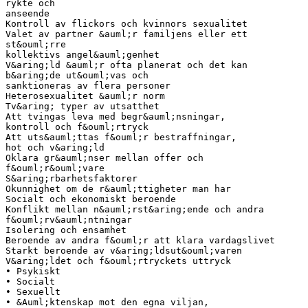
rykte och
anseende
Kontroll av flickors och kvinnors sexualitet
Valet av partner &auml;r familjens eller ett
st&ouml;rre
kollektivs angel&auml;genhet
V&aring;ld &auml;r ofta planerat och det kan
b&aring;de ut&ouml;vas och
sanktioneras av flera personer
Heterosexualitet &auml;r norm
Tv&aring; typer av utsatthet
Att tvingas leva med begr&auml;nsningar,
kontroll och f&ouml;rtryck
Att uts&auml;ttas f&ouml;r bestraffningar,
hot och v&aring;ld
Oklara gr&auml;nser mellan offer och
f&ouml;r&ouml;vare
S&aring;rbarhetsfaktorer
Okunnighet om de r&auml;ttigheter man har
Socialt och ekonomiskt beroende
Konflikt mellan n&auml;rst&aring;ende och andra
f&ouml;rv&auml;ntningar
Isolering och ensamhet
Beroende av andra f&ouml;r att klara vardagslivet
Starkt beroende av v&aring;ldsut&ouml;varen
V&aring;ldet och f&ouml;rtryckets uttryck
• Psykiskt
• Socialt
• Sexuellt
• &Auml;ktenskap mot den egna viljan,