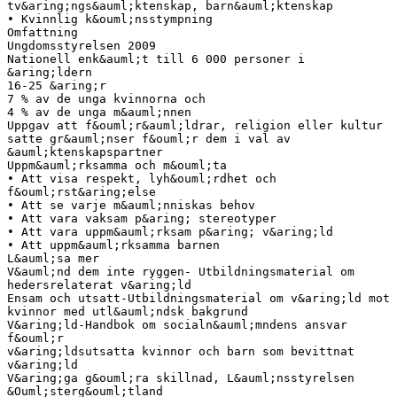
tv&aring;ngs&auml;ktenskap, barn&auml;ktenskap
• Kvinnlig k&ouml;nsstympning
Omfattning
Ungdomsstyrelsen 2009
Nationell enk&auml;t till 6 000 personer i
&aring;ldern
16-25 &aring;r
7 % av de unga kvinnorna och
4 % av de unga m&auml;nnen
Uppgav att f&ouml;r&auml;ldrar, religion eller kultur
satte gr&auml;nser f&ouml;r dem i val av
&auml;ktenskapspartner
Uppm&auml;rksamma och m&ouml;ta
• Att visa respekt, lyh&ouml;rdhet och
f&ouml;rst&aring;else
• Att se varje m&auml;nniskas behov
• Att vara vaksam p&aring; stereotyper
• Att vara uppm&auml;rksam p&aring; v&aring;ld
• Att uppm&auml;rksamma barnen
L&auml;sa mer
V&auml;nd dem inte ryggen- Utbildningsmaterial om
hedersrelaterat v&aring;ld
Ensam och utsatt-Utbildningsmaterial om v&aring;ld mot
kvinnor med utl&auml;ndsk bakgrund
V&aring;ld-Handbok om socialn&auml;mndens ansvar
f&ouml;r
v&aring;ldsutsatta kvinnor och barn som bevittnat
v&aring;ld
V&aring;ga g&ouml;ra skillnad, L&auml;nsstyrelsen
&Ouml;sterg&ouml;tland