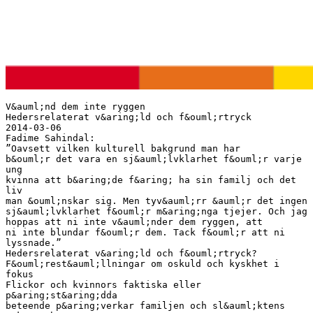
V&auml;nd dem inte ryggen
Hedersrelaterat v&aring;ld och f&ouml;rtryck
2014-03-06
Fadime Sahindal:
”Oavsett vilken kulturell bakgrund man har
b&ouml;r det vara en sj&auml;lvklarhet f&ouml;r varje
ung
kvinna att b&aring;de f&aring; ha sin familj och det
liv
man &ouml;nskar sig. Men tyv&auml;rr &auml;r det ingen
sj&auml;lvklarhet f&ouml;r m&aring;nga tjejer. Och jag
hoppas att ni inte v&auml;nder dem ryggen, att
ni inte blundar f&ouml;r dem. Tack f&ouml;r att ni
lyssnade.”
Hedersrelaterat v&aring;ld och f&ouml;rtryck?
F&ouml;rest&auml;llningar om oskuld och kyskhet i
fokus
Flickor och kvinnors faktiska eller
p&aring;st&aring;dda
beteende p&aring;verkar familjen och sl&auml;ktens