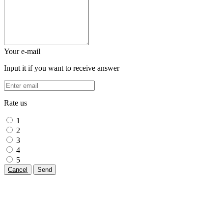
Your e-mail
Input it if you want to receive answer
Rate us
1
2
3
4
5
Cancel
Send