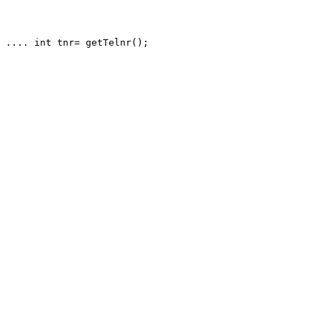
 .... int tnr= getTelnr();