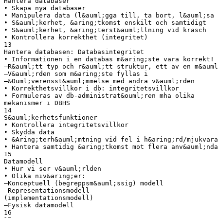
Hantera databaser
• Skapa nya databaser
• Manipulera data (l&auml;gga till, ta bort, l&auml;sa 
• S&auml;kerhet, &aring;tkomst enskilt och samtidigt
• S&auml;kerhet, &aring;terst&auml;llning vid krasch
• Kontrollera korrekthet (integritet)
13
Hantera databasen: Databasintegritet
• Informationen i en databas m&aring;ste vara korrekt!
–R&auml;tt typ och r&auml;tt struktur, ett av en m&auml
–V&auml;rden som m&aring;ste fyllas i
–&Ouml;verensst&auml;mmelse med andra v&auml;rden
• Korrekthetsvillkor i db: integritetsvillkor
• Formuleras av db-administrat&ouml;ren mha olika
mekanismer i DBHS
14
S&auml;kerhetsfunktioner
• Kontrollera integritetsvillkor
• Skydda data
• &Aring;terh&auml;mtning vid fel i h&aring;rd/mjukvara
• Hantera samtidig &aring;tkomst mot flera anv&auml;nda
15
Datamodell
• Hur vi ser v&auml;rlden
• Olika niv&aring;er:
–Konceptuell (begreppsm&auml;ssig) modell
–Representationsmodell
(implementationsmodell)
–Fysisk datamodell
16