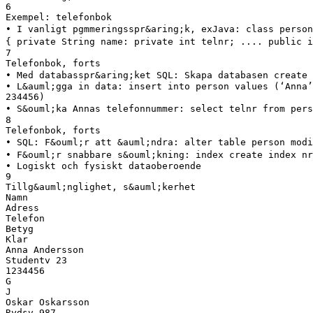
6
Exempel: telefonbok
• I vanligt pgmmeringsspr&aring;k, exJava: class person
{ private String name: private int telnr; .... public i
7
Telefonbok, forts
• Med databasspr&aring;ket SQL: Skapa databasen create 
• L&auml;gga in data: insert into person values (‘Anna’
234456)
• S&ouml;ka Annas telefonnummer: select telnr from pers
8
Telefonbok, forts
• SQL: F&ouml;r att &auml;ndra: alter table person modi
• F&ouml;r snabbare s&ouml;kning: index create index nr
• Logiskt och fysiskt dataoberoende
9
Tillg&auml;nglighet, s&auml;kerhet
Namn
Adress
Telefon
Betyg
Klar
Anna Andersson
Studentv 23
1234456
G
J
Oskar Oskarsson
Rydsv 987