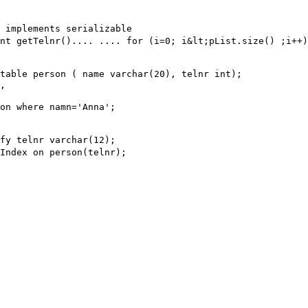
 implements serializable
nt getTelnr().... .... for (i=0; i&lt;pList.size() ;i++)
table person ( name varchar(20), telnr int);
,
on where namn='Anna';
fy telnr varchar(12);
Index on person(telnr);