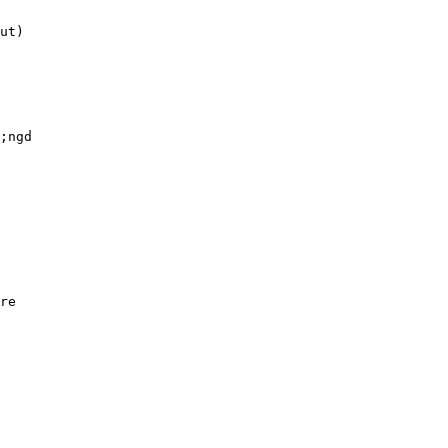
ut)
;ngd
re