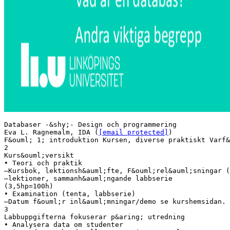
Databaser -&shy;‐ Design och programmering
Eva L. Ragnemalm, IDA (
[email protected]
)
F&ouml; 1; introduktion Kursen, diverse praktiskt Varf&
2
Kurs&ouml;versikt
• Teori och praktik
–Kursbok, lektionsh&auml;fte, F&ouml;rel&auml;sningar (
–lektioner, sammanh&auml;ngande labbserie
(3,5hp=100h)
• Examination (tenta, labbserie)
–Datum f&ouml;r inl&auml;mningar/demo se kurshemsidan.
3
Labbuppgifterna fokuserar p&aring; utredning
• Analysera data om studenter