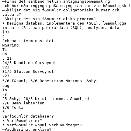
–Finns det samband mellan antagningspo&auml;ng
och hur m&aring;nga po&auml;ng man tar vid h&ouml;gskol
–Skiljer det sig f&ouml;r obligatoriska kurser och
valbara?
–Skiljer det sig f&ouml;r olika program?
• Designa databas, implementera den (SQL), l&auml;gga
in data (R), manipulera data (SQL), analysera data
(R).
4
Schema i terminsslutet
M&aring;
Ti
On
v 21
24/5 Deadline Surveymet
v22
31/5 Slutsem Surveymet
v23
5/6 F&ouml; 6/6 Repetition National-&shy;‐
dag
To
Fr
25-&shy;‐26/5 Kristi himmelsf&auml;rd
2/6 Demo labserien
8/6 Tenta
5
Varf&ouml;r databaser?
• Varf&ouml;r ni?
• Varf&ouml;r &ouml;verhuvudtaget?
–Vadd&aring; enklare?