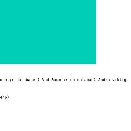
ouml;r databaser? Vad &auml;r en databas? Andra viktiga 
4hp)