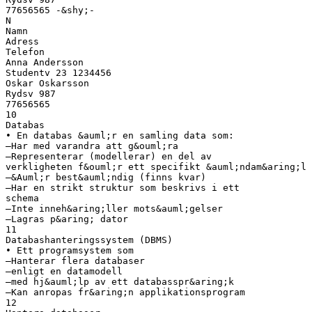
77656565 -&shy;‐
N
Namn
Adress
Telefon
Anna Andersson
Studentv 23 1234456
Oskar Oskarsson
Rydsv 987
77656565
10
Databas
• En databas &auml;r en samling data som:
–Har med varandra att g&ouml;ra
–Representerar (modellerar) en del av
verkligheten f&ouml;r ett specifikt &auml;ndam&aring;l
–&Auml;r best&auml;ndig (finns kvar)
–Har en strikt struktur som beskrivs i ett
schema
–Inte inneh&aring;ller mots&auml;gelser
–Lagras p&aring; dator
11
Databashanteringssystem (DBMS)
• Ett programsystem som
–Hanterar flera databaser
–enligt en datamodell
–med hj&auml;lp av ett databasspr&aring;k
–Kan anropas fr&aring;n applikationsprogram
12