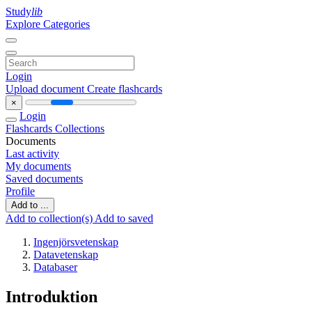
Study
lib
Explore Categories
Login
Upload document
Create flashcards
×
Login
Flashcards
Collections
Documents
Last activity
My documents
Saved documents
Profile
Add to ...
Add to collection(s)
Add to saved
Ingenjörsvetenskap
Datavetenskap
Databaser
Introduktion