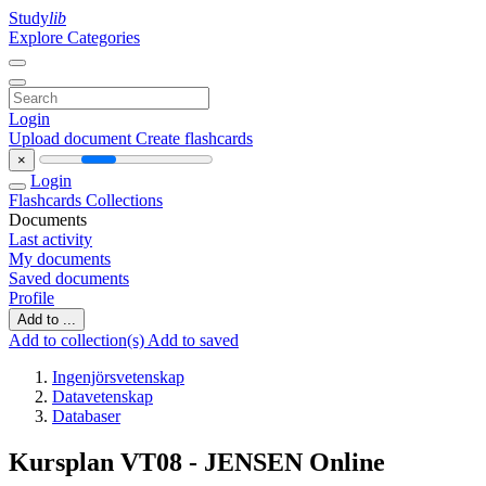
Study
lib
Explore Categories
Login
Upload document
Create flashcards
×
Login
Flashcards
Collections
Documents
Last activity
My documents
Saved documents
Profile
Add to ...
Add to collection(s)
Add to saved
Ingenjörsvetenskap
Datavetenskap
Databaser
Kursplan VT08 - JENSEN Online