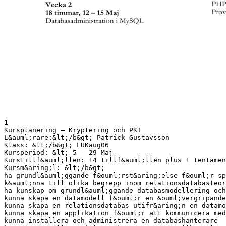
1
Kursplanering – Kryptering och PKI
L&auml;rare:&lt;/b&gt; Patrick Gustavsson
Klass: &lt;/b&gt; LUKaug06
Kursperiod: &lt; 5 – 29 Maj
Kurstillf&auml;llen: 14 tillf&auml;llen plus 1 tentamen
Kursm&aring;l: &lt;/b&gt;
ha grundl&auml;ggande f&ouml;rst&aring;else f&ouml;r sp
k&auml;nna till olika begrepp inom relationsdatabasteor
ha kunskap om grundl&auml;ggande databasmodellering och
kunna skapa en datamodell f&ouml;r en &ouml;vergripande
kunna skapa en relationsdatabas utifr&aring;n en datamo
kunna skapa en applikation f&ouml;r att kommunicera med
kunna installera och administrera en databashanterare