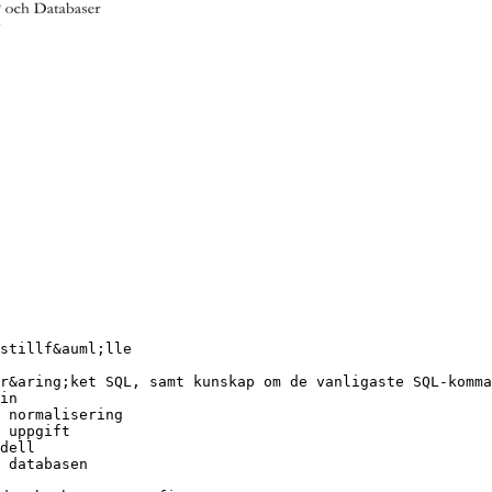
stillf&auml;lle
r&aring;ket SQL, samt kunskap om de vanligaste SQL-komma
in
 normalisering
 uppgift
dell
 databasen