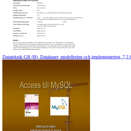
Datateknik GR (B), Databaser, modellering och implementering, 7,5 