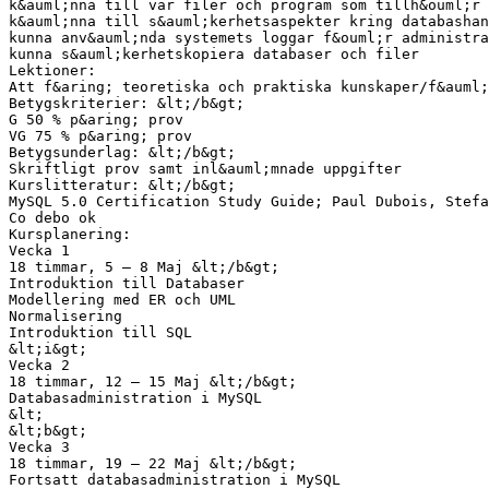
k&auml;nna till var filer och program som tillh&ouml;r 
k&auml;nna till s&auml;kerhetsaspekter kring databashan
kunna anv&auml;nda systemets loggar f&ouml;r administra
kunna s&auml;kerhetskopiera databaser och filer
Lektioner:
Att f&aring; teoretiska och praktiska kunskaper/f&auml;
Betygskriterier: &lt;/b&gt;
G 50 % p&aring; prov
VG 75 % p&aring; prov
Betygsunderlag: &lt;/b&gt;
Skriftligt prov samt inl&auml;mnade uppgifter
Kurslitteratur: &lt;/b&gt;
MySQL 5.0 Certification Study Guide; Paul Dubois, Stefa
Co debo ok
Kursplanering:
Vecka 1
18 timmar, 5 – 8 Maj &lt;/b&gt;
Introduktion till Databaser
Modellering med ER och UML
Normalisering
Introduktion till SQL
&lt;i&gt;
Vecka 2
18 timmar, 12 – 15 Maj &lt;/b&gt;
Databasadministration i MySQL
&lt;
&lt;b&gt;
Vecka 3
18 timmar, 19 – 22 Maj &lt;/b&gt;
Fortsatt databasadministration i MySQL