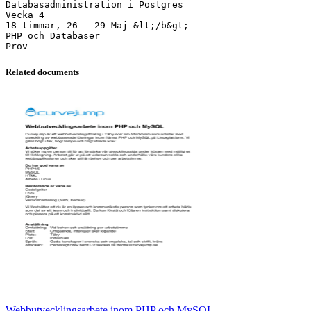
Databasadministration i Postgres
Vecka 4
18 timmar, 26 – 29 Maj &lt;/b&gt;
PHP och Databaser
Related documents
Webbutvecklingsarbete inom PHP och MySQL