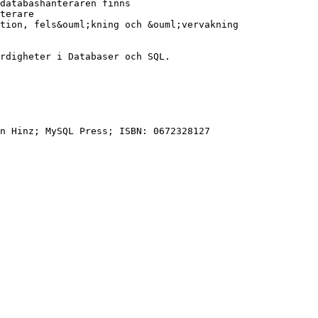
databashanteraren finns
terare
tion, fels&ouml;kning och &ouml;vervakning
rdigheter i Databaser och SQL.
n Hinz; MySQL Press; ISBN: 0672328127