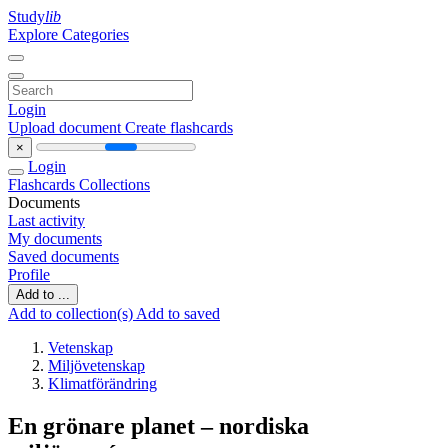
Study
lib
Explore Categories
Login
Upload document
Create flashcards
×
Login
Flashcards
Collections
Documents
Last activity
My documents
Saved documents
Profile
Add to ...
Add to collection(s)
Add to saved
Vetenskap
Miljövetenskap
Klimatförändring
En grönare planet – nordiska