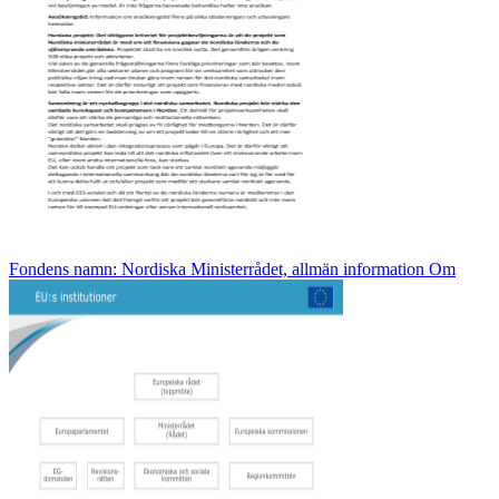
Fondens namn: Nordiska Ministerrådet, allmän information Om