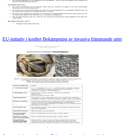
EU-initiativ i korthet Bekämpning av invasiva främmande arter