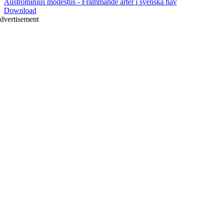
Austrominius modestus - Främmande arter i svenska hav
Download
dvertisement