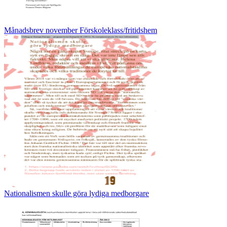
Månadsbrev november Förskoleklass/fritidshem
Nationalismen skulle göra lydiga medborgare