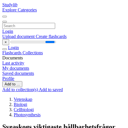
Study
lib
Explore Categories
Login
Upload document
Create flashcards
×
Login
Flashcards
Collections
Documents
Last activity
My documents
Saved documents
Profile
Add to ...
Add to collection(s)
Add to saved
Vetenskap
Biologi
Cellbiologi
Photosynthesis
Sveaskogs viktigaste hållbarhetsfrågor