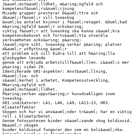
J&auml;mst&auml;lldhet, m&aring;ngfald och
kompetensf&ouml;rs&ouml;rjning
Mixade grupper presterar b&auml;ttre och
d&auml;rf&ouml;r vill Sveaskog
&ouml;ka antalet kvinnor i f&ouml;retaget. &Ouml;kad
m&aring;ngfald &auml;r ocks&aring;
viktig f&ouml;r att Sveaskog ska kunna s&auml;kra
kompetensbehovet och forts&auml;tta utveckla
verksamheten ocks&aring; p&aring;
l&auml;ngre sikt. Sveaskog verkar p&aring; platser
d&auml;r utﬂyttning &auml;r
ett problem och vill bidra till att h&aring;lla
glesbygden levande
genom att erbjuda arbetstillf&auml;llen. L&auml;s mer
p&aring; sidan 29.
Identiﬁerade GRI-aspekter: Anst&auml;llning,
H&auml;lsa- och
s&auml;kerhet i arbetet, Kompetensutveckling,
M&aring;ngfald och
j&auml;mst&auml;lldhet.
P&aring;verkan uppst&aring;r huvudsakligen inom
Sveaskog.
GRI-indikatorer: LA1, LA6, LA9, LA11–13, HR3.
Klimateffekter
Skogen och hur vi anv&auml;nder tr&auml; har en viktig
roll i klimatarbetet.
Genom fotosyntesen binder v&auml;xande skog koldioxid.
N&auml;r skogen
binder koldioxid fungerar den som en kols&auml;nka.