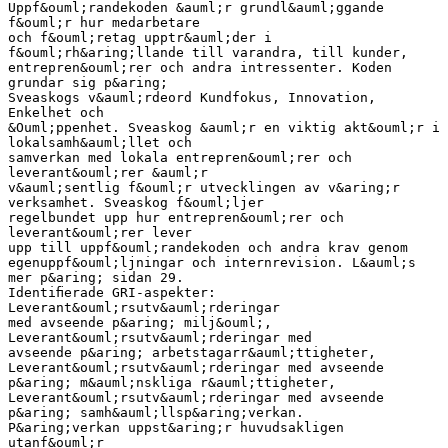
Uppf&ouml;randekoden &auml;r grundl&auml;ggande
f&ouml;r hur medarbetare
och f&ouml;retag upptr&auml;der i
f&ouml;rh&aring;llande till varandra, till kunder,
entrepren&ouml;rer och andra intressenter. Koden
grundar sig p&aring;
Sveaskogs v&auml;rdeord Kundfokus, Innovation,
Enkelhet och
&Ouml;ppenhet. Sveaskog &auml;r en viktig akt&ouml;r i
lokalsamh&auml;llet och
samverkan med lokala entrepren&ouml;rer och
leverant&ouml;rer &auml;r
v&auml;sentlig f&ouml;r utvecklingen av v&aring;r
verksamhet. Sveaskog f&ouml;ljer
regelbundet upp hur entrepren&ouml;rer och
leverant&ouml;rer lever
upp till uppf&ouml;randekoden och andra krav genom
egenuppf&ouml;ljningar och internrevision. L&auml;s
mer p&aring; sidan 29.
Identiﬁerade GRI-aspekter:
Leverant&ouml;rsutv&auml;rderingar
med avseende p&aring; milj&ouml;,
Leverant&ouml;rsutv&auml;rderingar med
avseende p&aring; arbetstagarr&auml;ttigheter,
Leverant&ouml;rsutv&auml;rderingar med avseende
p&aring; m&auml;nskliga r&auml;ttigheter,
Leverant&ouml;rsutv&auml;rderingar med avseende
p&aring; samh&auml;llsp&aring;verkan.
P&aring;verkan uppst&aring;r huvudsakligen
utanf&ouml;r