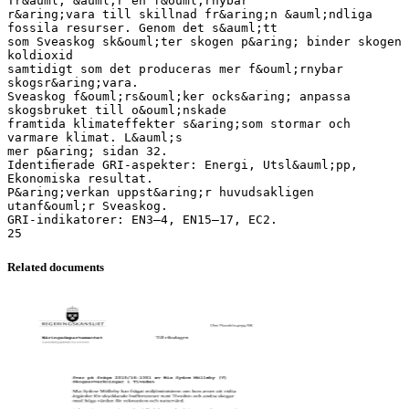
Tr&auml; &auml;r en f&ouml;rnybar
r&aring;vara till skillnad fr&aring;n &auml;ndliga
fossila resurser. Genom det s&auml;tt
som Sveaskog sk&ouml;ter skogen p&aring; binder skogen
koldioxid
samtidigt som det produceras mer f&ouml;rnybar
skogsr&aring;vara.
Sveaskog f&ouml;rs&ouml;ker ocks&aring; anpassa
skogsbruket till o&ouml;nskade
framtida klimateffekter s&aring;som stormar och
varmare klimat. L&auml;s
mer p&aring; sidan 32.
Identiﬁerade GRI-aspekter: Energi, Utsl&auml;pp,
Ekonomiska resultat.
P&aring;verkan uppst&aring;r huvudsakligen
utanf&ouml;r Sveaskog.
GRI-indikatorer: EN3–4, EN15–17, EC2.
Related documents