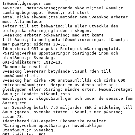
tr&auml;dgrupper som
avverkas. Naturv&aring;rdande sk&ouml;tsel &auml;r
samlingsbegreppet f&ouml;r ett stort
antal olika sk&ouml;tselmetoder som Sveaskog arbetar
med. Alla metoder
syftar till att beh&aring;lla eller utveckla den
biologiska m&aring;ngfalden i skogen.
Sveaskog arbetar ocks&aring; med att komma
tillr&auml;tta med gamla f&ouml;roreningar. L&auml;s
mer p&aring; sidorna 30–31.
Identiﬁerad GRI-aspekt: Biologisk m&aring;ngfald.
P&aring;verkan uppst&aring;r b&aring;de inom och
utanf&ouml;r Sveaskog.
GRI-indikatorer: EN12–13.
Ekonomiska resultat
Sveaskog levererar betydande v&auml;rden till
samh&auml;llet.
Sveaskog har cirka 700 anst&auml;llda och cirka 600
entrepren&ouml;rer. Merparten av dessa arbetar i
glesbygden eller p&aring; mindre orter. F&ouml;retaget
&auml;r landets st&ouml;rsta
&auml;gare av skogsv&auml;gar och under de senaste fem
&aring;ren
har Sveaskog betalt 7,6 miljarder SEK i utdelning till
&auml;garen, svenska staten. L&auml;s mer p&aring;
sidan 73.
Identiﬁerad GRI-aspekt: Ekonomiska resultat.
P&aring;verkan uppst&aring;r huvudsakligen
utanf&ouml;r Sveaskog.
GRI-indikator: EC1.