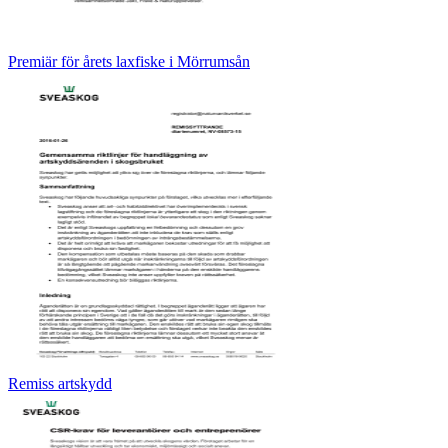
Premiär för årets laxfiske i Mörrumsån
Remiss artskydd