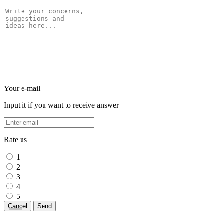
Your e-mail
Input it if you want to receive answer
Rate us
1
2
3
4
5
Cancel
Send