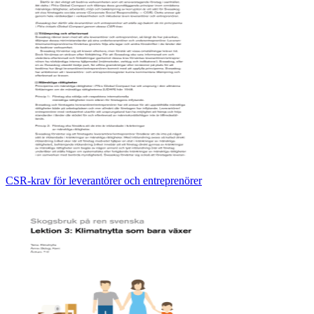
CSR-krav för leverantörer och entreprenörer