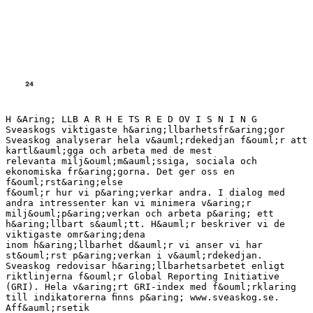
H &Aring; LLB A R H E TS R E D OV I S N I N G
Sveaskogs viktigaste h&aring;llbarhetsfr&aring;gor
Sveaskog analyserar hela v&auml;rdekedjan f&ouml;r att
kartl&auml;gga och arbeta med de mest
relevanta milj&ouml;m&auml;ssiga, sociala och
ekonomiska fr&aring;gorna. Det ger oss en
f&ouml;rst&aring;else
f&ouml;r hur vi p&aring;verkar andra. I dialog med
andra intressenter kan vi minimera v&aring;r
milj&ouml;p&aring;verkan och arbeta p&aring; ett
h&aring;llbart s&auml;tt. H&auml;r beskriver vi de
viktigaste omr&aring;dena
inom h&aring;llbarhet d&auml;r vi anser vi har
st&ouml;rst p&aring;verkan i v&auml;rdekedjan.
Sveaskog redovisar h&aring;llbarhetsarbetet enligt
riktlinjerna f&ouml;r Global Reporting Initiative
(GRI). Hela v&aring;rt GRI-index med f&ouml;rklaring
till indikatorerna ﬁnns p&aring; www.sveaskog.se.
Aff&auml;rsetik