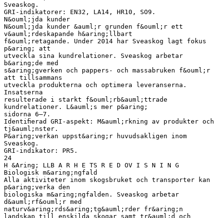
Sveaskog.
GRI-indikatorer: EN32, LA14, HR10, SO9.
N&ouml;jda kunder
N&ouml;jda kunder &auml;r grunden f&ouml;r ett
v&auml;rdeskapande h&aring;llbart
f&ouml;retagande. Under 2014 har Sveaskog lagt fokus
p&aring; att
utveckla sina kundrelationer. Sveaskog arbetar
b&aring;de med
s&aring;gverken och pappers- och massabruken f&ouml;r
att tillsammans
utveckla produkterna och optimera leveranserna.
Insatserna
resulterade i starkt f&ouml;rb&auml;ttrade
kundrelationer. L&auml;s mer p&aring;
sidorna 6–7.
Identiﬁerad GRI-aspekt: M&auml;rkning av produkter och
tj&auml;nster.
P&aring;verkan uppst&aring;r huvudsakligen inom
Sveaskog.
GRI-indikator: PR5.
24
H &Aring; LLB A R H E TS R E D OV I S N I N G
Biologisk m&aring;ngfald
Alla aktiviteter inom skogsbruket och transporter kan
p&aring;verka den
biologiska m&aring;ngfalden. Sveaskog arbetar
d&auml;rf&ouml;r med
naturv&aring;rds&aring;tg&auml;rder fr&aring;n
landskap till enskilda skogar samt tr&auml;d och