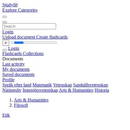
Study
lib
Explore Categories
Login
Upload document
Create flashcards
×
Login
Flashcards
Collections
Documents
Last activity
My documents
Saved documents
Profile
Språk efter land
Matematik
Vetenskap
Samhällsvetenskap
Näringsliv
Ingenjörsvetenskap
Arts & Humanities
Historia
Arts & Humanities
Filosofi
Etik