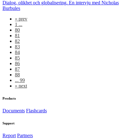
Dialog, olikhet och globalisering. En intervju med Nicholas
Burbules
«
prev
1 ...
80
81
82
83
84
85
86
87
88
... 99
»
next
Products
Documents
Flashcards
Support
Report
Partners