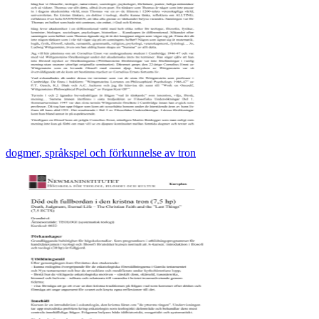
dogmer, språkspel och förkunnelse av tron