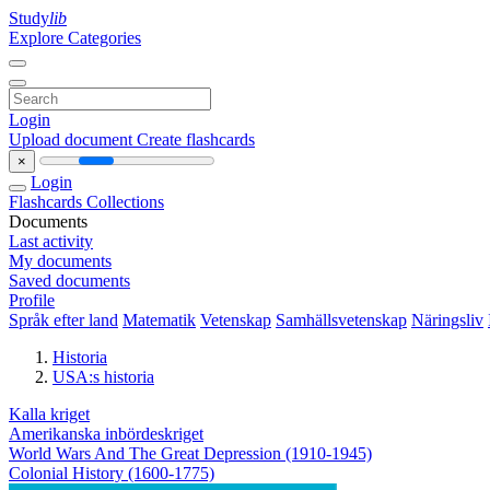
Study
lib
Explore Categories
Login
Upload document
Create flashcards
×
Login
Flashcards
Collections
Documents
Last activity
My documents
Saved documents
Profile
Språk efter land
Matematik
Vetenskap
Samhällsvetenskap
Näringsliv
Historia
USA:s historia
Kalla kriget
Amerikanska inbördeskriget
World Wars And The Great Depression (1910-1945)
Colonial History (1600-1775)