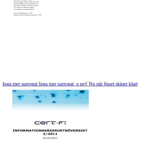
Inga mer surrogat Inga mer surrogat, o nej! Nu när ljuset skiner klart