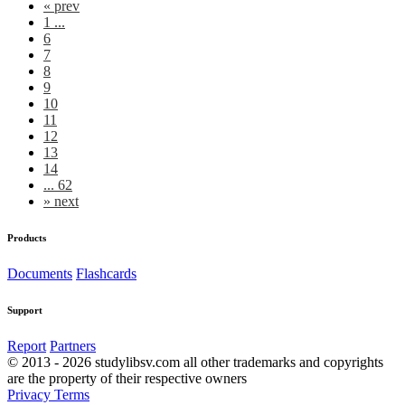
«
prev
1 ...
6
7
8
9
10
11
12
13
14
... 62
»
next
Products
Documents
Flashcards
Support
Report
Partners
© 2013 - 2026 studylibsv.com all other trademarks and copyrights
are the property of their respective owners
Privacy
Terms