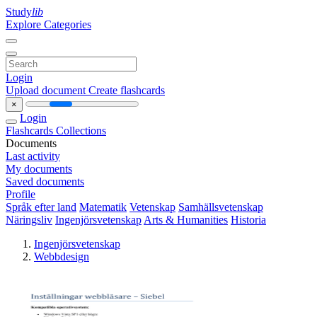
Study
lib
Explore Categories
Login
Upload document
Create flashcards
×
Login
Flashcards
Collections
Documents
Last activity
My documents
Saved documents
Profile
Språk efter land
Matematik
Vetenskap
Samhällsvetenskap
Näringsliv
Ingenjörsvetenskap
Arts & Humanities
Historia
Ingenjörsvetenskap
Webbdesign