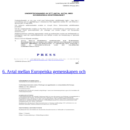
6. Avtal mellan Europeiska gemenskapen och