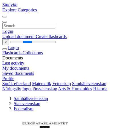
Study
lib
Explore Categories
Login
Upload document
Create flashcards
×
Login
Flashcards
Collections
Documents
Last activity
My documents
Saved documents
Profile
Språk efter land
Matematik
Vetenskap
Samhällsvetenskap
Näringsliv
Ingenjörsvetenskap
Arts & Humanities
Historia
Samhällsvetenskap
Statsvetenskap
Federalism