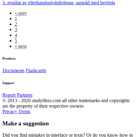
3. resultat av efterhandsutvärderingar, samråd med berörda
«
prev
1
2
3
4
5
»
next
Products
Documents
Flashcards
Support
Report
Partners
© 2013 - 2026 studylibsv.com all other trademarks and copyrights
are the property of their respective owners
Privacy
Terms
Make a suggestion
Did you find mistakes in interface or texts? Or do you know how to