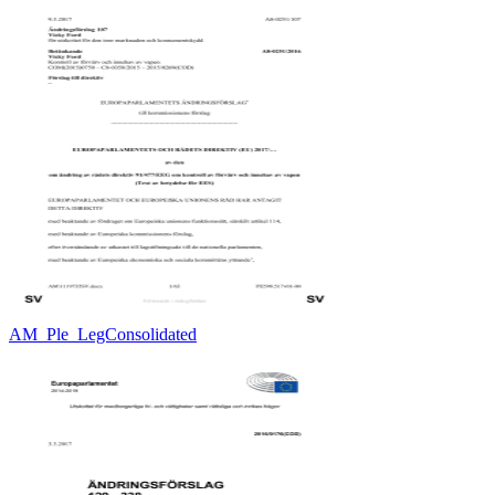
AM_Ple_LegConsolidated