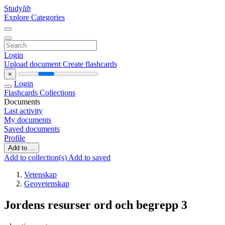
Study
lib
Explore Categories
Login
Upload document
Create flashcards
×
Login
Flashcards
Collections
Documents
Last activity
My documents
Saved documents
Profile
Add to ...
Add to collection(s)
Add to saved
Vetenskap
Geovetenskap
Jordens resurser ord och begrepp 3