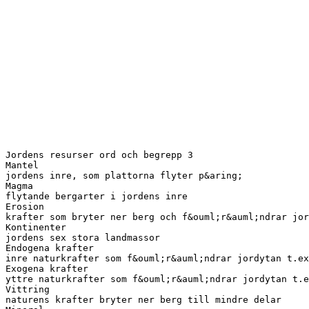
Jordens resurser ord och begrepp 3
Mantel
jordens inre, som plattorna flyter p&aring;
Magma
flytande bergarter i jordens inre
Erosion
krafter som bryter ner berg och f&ouml;r&auml;ndrar jor
Kontinenter
jordens sex stora landmassor
Endogena krafter
inre naturkrafter som f&ouml;r&auml;ndrar jordytan t.ex
Exogena krafter
yttre naturkrafter som f&ouml;r&auml;ndrar jordytan t.e
Vittring
naturens krafter bryter ner berg till mindre delar