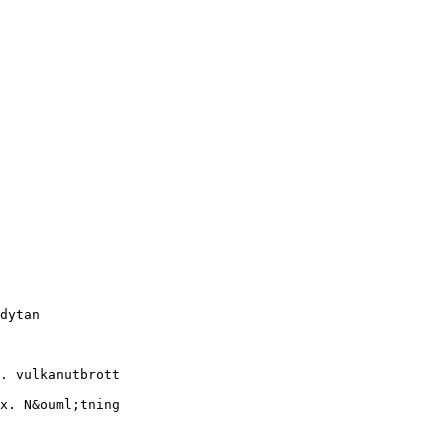
dytan
. vulkanutbrott
x. N&ouml;tning