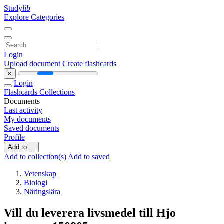
Study
lib
Explore Categories
Login
Upload document
Create flashcards
×
Login
Flashcards
Collections
Documents
Last activity
My documents
Saved documents
Profile
Add to ...
Add to collection(s)
Add to saved
Vetenskap
Biologi
Näringslära
Vill du leverera livsmedel till Hjo