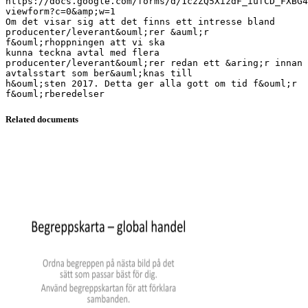
https://docs.google.com/forms/d/1czZQ5XizdF_iufCD_FXBG4
viewform?c=0&amp;w=1
Om det visar sig att det finns ett intresse bland
producenter/leverant&ouml;rer &auml;r
f&ouml;rhoppningen att vi ska
kunna teckna avtal med flera
producenter/leverant&ouml;rer redan ett &aring;r innan
avtalsstart som ber&auml;knas till
h&ouml;sten 2017. Detta ger alla gott om tid f&ouml;r
Related documents