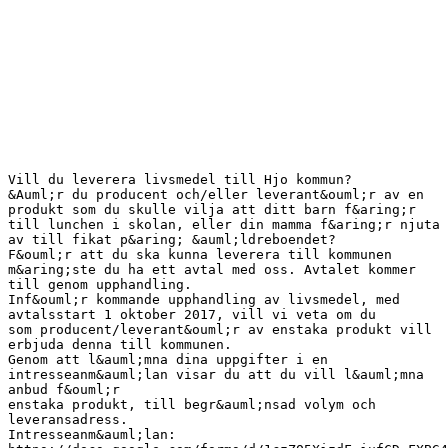
Vill du leverera livsmedel till Hjo kommun?
&Auml;r du producent och/eller leverant&ouml;r av en
produkt som du skulle vilja att ditt barn f&aring;r
till lunchen i skolan, eller din mamma f&aring;r njuta
av till fikat p&aring; &auml;ldreboendet?
F&ouml;r att du ska kunna leverera till kommunen
m&aring;ste du ha ett avtal med oss. Avtalet kommer
till genom upphandling.
Inf&ouml;r kommande upphandling av livsmedel, med
avtalsstart 1 oktober 2017, vill vi veta om du
som producent/leverant&ouml;r av enstaka produkt vill
erbjuda denna till kommunen.
Genom att l&auml;mna dina uppgifter i en
intresseanm&auml;lan visar du att du vill l&auml;mna
anbud f&ouml;r
enstaka produkt, till begr&auml;nsad volym och
leveransadress.
Intresseanm&auml;lan: