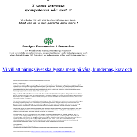
Vi vill att näringslivet ska lyssna mera på våra, kundernas, krav och