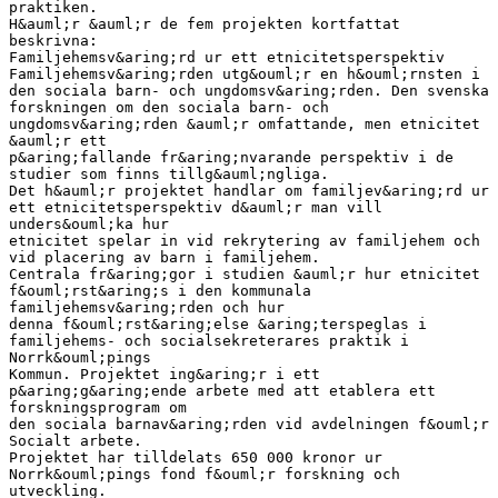
praktiken.
H&auml;r &auml;r de fem projekten kortfattat
beskrivna:
Familjehemsv&aring;rd ur ett etnicitetsperspektiv
Familjehemsv&aring;rden utg&ouml;r en h&ouml;rnsten i
den sociala barn- och ungdomsv&aring;rden. Den svenska
forskningen om den sociala barn- och
ungdomsv&aring;rden &auml;r omfattande, men etnicitet
&auml;r ett
p&aring;fallande fr&aring;nvarande perspektiv i de
studier som finns tillg&auml;ngliga.
Det h&auml;r projektet handlar om familjev&aring;rd ur
ett etnicitetsperspektiv d&auml;r man vill
unders&ouml;ka hur
etnicitet spelar in vid rekrytering av familjehem och
vid placering av barn i familjehem.
Centrala fr&aring;gor i studien &auml;r hur etnicitet
f&ouml;rst&aring;s i den kommunala
familjehemsv&aring;rden och hur
denna f&ouml;rst&aring;else &aring;terspeglas i
familjehems- och socialsekreterares praktik i
Norrk&ouml;pings
Kommun. Projektet ing&aring;r i ett
p&aring;g&aring;ende arbete med att etablera ett
forskningsprogram om
den sociala barnav&aring;rden vid avdelningen f&ouml;r
Socialt arbete.
Projektet har tilldelats 650 000 kronor ur
Norrk&ouml;pings fond f&ouml;r forskning och
utveckling.