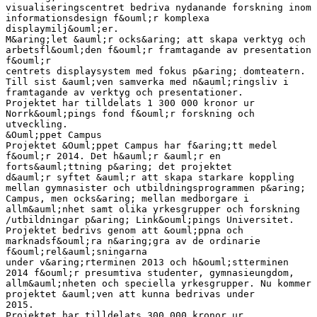
visualiseringscentret bedriva nydanande forskning inom
informationsdesign f&ouml;r komplexa
displaymilj&ouml;er.
M&aring;let &auml;r ocks&aring; att skapa verktyg och
arbetsfl&ouml;den f&ouml;r framtagande av presentation
f&ouml;r
centrets displaysystem med fokus p&aring; domteatern.
Till sist &auml;ven samverka med n&auml;ringsliv i
framtagande av verktyg och presentationer.
Projektet har tilldelats 1 300 000 kronor ur
Norrk&ouml;pings fond f&ouml;r forskning och
utveckling.
&Ouml;ppet Campus
Projektet &Ouml;ppet Campus har f&aring;tt medel
f&ouml;r 2014. Det h&auml;r &auml;r en
forts&auml;ttning p&aring; det projektet
d&auml;r syftet &auml;r att skapa starkare koppling
mellan gymnasister och utbildningsprogrammen p&aring;
Campus, men ocks&aring; mellan medborgare i
allm&auml;nhet samt olika yrkesgrupper och forskning
/utbildningar p&aring; Link&ouml;pings Universitet.
Projektet bedrivs genom att &ouml;ppna och
marknadsf&ouml;ra n&aring;gra av de ordinarie
f&ouml;rel&auml;sningarna
under v&aring;rterminen 2013 och h&ouml;stterminen
2014 f&ouml;r presumtiva studenter, gymnasieungdom,
allm&auml;nheten och speciella yrkesgrupper. Nu kommer
projektet &auml;ven att kunna bedrivas under
2015.
Projektet har tilldelats 300 000 kronor ur