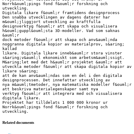
Norrk&ouml;pings fond f&ouml;r forskning och
utveckling.
Digitala likare f&ouml;r framtidens designprocess
Den snabba utvecklingen av dagens datorer har
m&ouml;jliggjort utveckling av kraftfulla
designverktyg f&ouml;r att skapa och visualisera
h&ouml;guppl&ouml;sta 3D-modeller. Vad som saknas
&auml;r
dock metoder f&ouml;r att skapa och anv&auml;nda
noggranna digitala kopior av materialprov, s&aring;
kallad
likare. Digitala likare inneb&auml;r stora vinster
s&aring;v&auml;l ekonomiskt som arbetsm&auml;ssigt.
M&aring;let med det h&auml;r projektet &auml;r att
utveckla metoder f&ouml;r att skapa digitala kopior av
likare s&aring;
att de kan anv&auml;ndas som en del i den digitala
designprocessen. Det innefattar utveckling av
nya m&auml;tmetoder, nya matematiska modeller f&ouml;r
att beskriva materialegenskaper samt nya
verktyg f&ouml;r att integrera med och visualisera
digitala likare.
Projektet har tilldelats 1 000 000 kronor ur
Norrk&ouml;pings fond f&ouml;r forskning och
Related documents