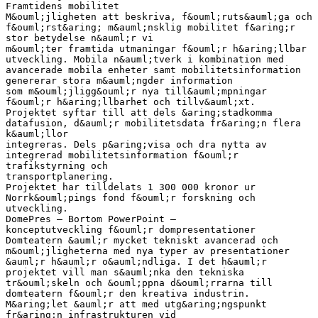
Framtidens mobilitet
M&ouml;jligheten att beskriva, f&ouml;ruts&auml;ga och
f&ouml;rst&aring; m&auml;nsklig mobilitet f&aring;r
stor betydelse n&auml;r vi
m&ouml;ter framtida utmaningar f&ouml;r h&aring;llbar
utveckling. Mobila n&auml;tverk i kombination med
avancerade mobila enheter samt mobilitetsinformation
genererar stora m&auml;ngder information
som m&ouml;jligg&ouml;r nya till&auml;mpningar
f&ouml;r h&aring;llbarhet och tillv&auml;xt.
Projektet syftar till att dels &aring;stadkomma
datafusion, d&auml;r mobilitetsdata fr&aring;n flera
k&auml;llor
integreras. Dels p&aring;visa och dra nytta av
integrerad mobilitetsinformation f&ouml;r
trafikstyrning och
transportplanering.
Projektet har tilldelats 1 300 000 kronor ur
Norrk&ouml;pings fond f&ouml;r forskning och
utveckling.
DomePres – Bortom PowerPoint –
konceptutveckling f&ouml;r dompresentationer
Domteatern &auml;r mycket tekniskt avancerad och
m&ouml;jligheterna med nya typer av presentationer
&auml;r h&auml;r o&auml;ndliga. I det h&auml;r
projektet vill man s&auml;nka den tekniska
tr&ouml;skeln och &ouml;ppna d&ouml;rrarna till
domteatern f&ouml;r den kreativa industrin.
M&aring;let &auml;r att med utg&aring;ngspunkt
fr&aring;n infrastrukturen vid