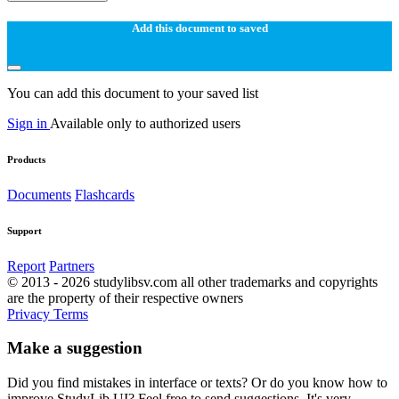
Add this document to saved
You can add this document to your saved list
Sign in
Available only to authorized users
Products
Documents
Flashcards
Support
Report
Partners
© 2013 - 2026 studylibsv.com all other trademarks and copyrights
are the property of their respective owners
Privacy
Terms
Make a suggestion
Did you find mistakes in interface or texts? Or do you know how to
improve StudyLib UI? Feel free to send suggestions. It's very