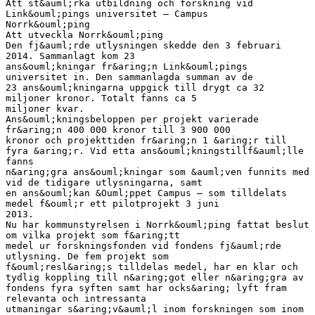
Att st&auml;rka utbildning och forskning vid
Link&ouml;pings universitet – Campus
Norrk&ouml;ping
Att utveckla Norrk&ouml;ping
Den fj&auml;rde utlysningen skedde den 3 februari
2014. Sammanlagt kom 23
ans&ouml;kningar fr&aring;n Link&ouml;pings
universitet in. Den sammanlagda summan av de
23 ans&ouml;kningarna uppgick till drygt ca 32
miljoner kronor. Totalt fanns ca 5
miljoner kvar.
Ans&ouml;kningsbeloppen per projekt varierade
fr&aring;n 400 000 kronor till 3 900 000
kronor och projekttiden fr&aring;n 1 &aring;r till
fyra &aring;r. Vid etta ans&ouml;kningstillf&auml;lle
fanns
n&aring;gra ans&ouml;kningar som &auml;ven funnits med
vid de tidigare utlysningarna, samt
en ans&ouml;kan &Ouml;ppet Campus – som tilldelats
medel f&ouml;r ett pilotprojekt 3 juni
2013.
Nu har kommunstyrelsen i Norrk&ouml;ping fattat beslut
om vilka projekt som f&aring;tt
medel ur forskningsfonden vid fondens fj&auml;rde
utlysning. De fem projekt som
f&ouml;resl&aring;s tilldelas medel, har en klar och
tydlig koppling till n&aring;got eller n&aring;gra av
fondens fyra syften samt har ocks&aring; lyft fram
relevanta och intressanta
utmaningar s&aring;v&auml;l inom forskningen som inom