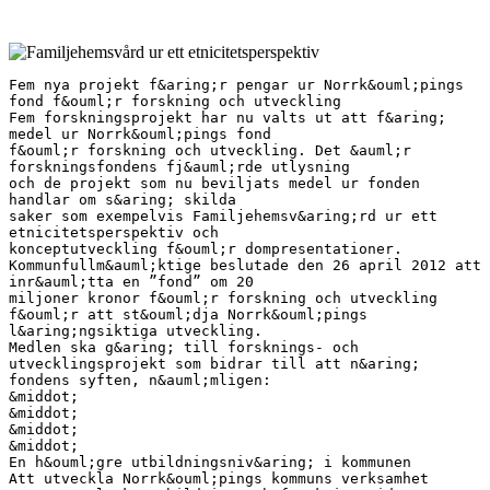
Fem nya projekt f&aring;r pengar ur Norrk&ouml;pings
fond f&ouml;r forskning och utveckling
Fem forskningsprojekt har nu valts ut att f&aring;
medel ur Norrk&ouml;pings fond
f&ouml;r forskning och utveckling. Det &auml;r
forskningsfondens fj&auml;rde utlysning
och de projekt som nu beviljats medel ur fonden
handlar om s&aring; skilda
saker som exempelvis Familjehemsv&aring;rd ur ett
etnicitetsperspektiv och
konceptutveckling f&ouml;r dompresentationer.
Kommunfullm&auml;ktige beslutade den 26 april 2012 att
inr&auml;tta en ”fond” om 20
miljoner kronor f&ouml;r forskning och utveckling
f&ouml;r att st&ouml;dja Norrk&ouml;pings
l&aring;ngsiktiga utveckling.
Medlen ska g&aring; till forsknings- och
utvecklingsprojekt som bidrar till att n&aring;
fondens syften, n&auml;mligen:
&middot;
&middot;
&middot;
&middot;
En h&ouml;gre utbildningsniv&aring; i kommunen
Att utveckla Norrk&ouml;pings kommuns verksamhet