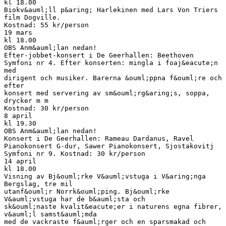
kl 18.00
Biokv&auml;ll p&aring; Harlekinen med Lars Von Triers
film Dogville.
Kostnad: 55 kr/person
19 mars
kl 18.00
OBS Anm&auml;lan nedan!
Efter-jobbet-konsert i De Geerhallen: Beethoven
Symfoni nr 4. Efter konserten: mingla i foaj&eacute;n
med
dirigent och musiker. Barerna &ouml;ppna f&ouml;re och
efter
konsert med servering av sm&ouml;rg&aring;s, soppa,
drycker m m
Kostnad: 30 kr/person
8 april
kl 19.30
OBS Anm&auml;lan nedan!
Konsert i De Geerhallen: Rameau Dardanus, Ravel
Pianokonsert G-dur, Sawer Pianokonsert, Sjostakovitj
Symfoni nr 9. Kostnad: 30 kr/person
14 april
kl 18.00
Visning av Bj&ouml;rke V&auml;vstuga i V&aring;nga
Bergslag, tre mil
utanf&ouml;r Norrk&ouml;ping. Bj&ouml;rke
V&auml;vstuga har de b&auml;sta och
sk&ouml;naste kvalit&eacute;er i naturens egna fibrer,
v&auml;l samst&auml;mda
med de vackraste f&auml;rger och en sparsmakad och