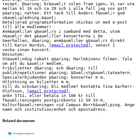
recept. D&aring; br&ouml;t solen fram igen… Vi var ute
mellan kl 16 och ca 20 och i alla fall jag sov gott
p&aring; natten. Ett tack till Anders f&ouml;r god
v&auml;gledning.&quot;
Detaljerad programinformation skickas ut med e-post
till alla medlemmar!
Anm&auml;lan g&ouml;rs i samband med detta, utom
n&auml;r det g&auml;ller konserterna i De
Geerhallen, d&aring; anm&auml;lan g&ouml;rs direkt
till Karin Nordin,
[email protected]
, senast 1
vecka innan konsert.
Dessutom:
St&auml;ndig rabatt p&aring; Harlekinens filmer. Tala
om att du &auml;r medlem.
Fribiljetter d&aring; och d&aring; till
publikrepetitioner p&aring; &Ouml;stg&ouml;tateatern.
Specialerbjudanden p&aring; konserter m m.
Utlottning av biljetter m m.
Vill du ocks&aring; bli medlem? Kontakta Tina Garherr-
Olofsson,
[email protected]
,
ankn 5711, eller betala in 100 kr till
f&ouml;reningens postgirokonto 11 39 33-6,
Kulturf&ouml;reningen vid Campus Norrk&ouml;ping. Ange
Related documents