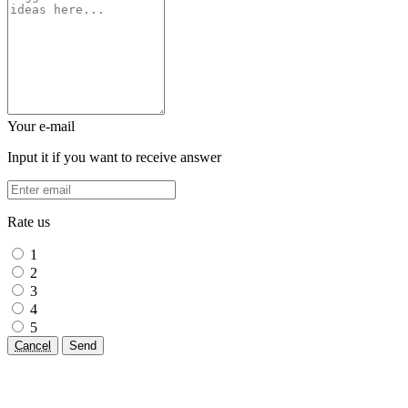
Your e-mail
Input it if you want to receive answer
Rate us
1
2
3
4
5
Cancel
Send