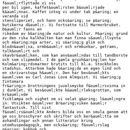
f&ouml;rflyttade vi oss
per bil igen, kaffet&ouml;rsten b&ouml;rjade
k&auml;nnas. Kaffet intog vi under tak p&aring; en
veranda vid
stensliperiet, och hann ocks&aring; se p&aring;
butikerna d&auml;r. Vi fortsatte till Marmorbruket.
D&auml;r fanns en
rikedom av b&aring;de natur och kultur. P&aring; grund
av den rika kalkhalten kan man finna s&auml;llsynta
och m&aring;nga arter, vi s&aring;g glim och
blodn&auml;va, ormb&auml;r och ormbunkar, getrams,
tulk&ouml;rt och
skavbr&auml;ken, som kan anv&auml;ndas till tandborste
och som slipmedel. I de gamla gruvh&aring;len har
Kolm&aring;rdsmarmor brutits till bl.a. Stockholms
stadshus. Atterbom hade b&aring;de en egen lind och
en skrivarstuga h&auml;r. Den har bes&ouml;kts
&auml;ven av Carl Jonas Love Almquist. Vi s&aring;g
Tintomara
fr&aring;n Drottningens juvelsmycke f&ouml;rsvinna in
i dunklet. Vi bes&ouml;kte k&auml;rleksgrottan, som
kr&auml;vde
ficklampa och vighet om vi velat g&aring; l&auml;ngre
in. Utsikten &ouml;ver Br&aring;viken &auml;r
fantastisk. Till sist
f&ouml;rs&ouml;kte Anders bilda oss en smula genom att
ge oss broschyrer och skrifter och ber&auml;tta om
avhandlingar och annan litteratur kring
utomhuspedagogik, men ocks&aring; f&ouml;rslag
p&aring; kokbok och