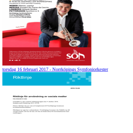
torsdag 16 februari 2017 - Norrköpings Symfoniorkester