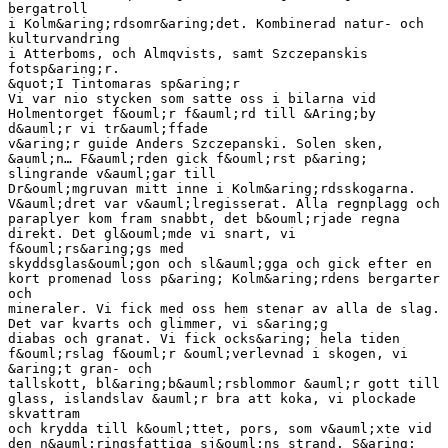
bergatroll
i Kolm&aring;rdsomr&aring;det. Kombinerad natur- och
kulturvandring
i Atterboms, och Almqvists, samt Szczepanskis
fotsp&aring;r.
&quot;I Tintomaras sp&aring;r
Vi var nio stycken som satte oss i bilarna vid
Holmentorget f&ouml;r f&auml;rd till &Aring;by
d&auml;r vi tr&auml;ffade
v&aring;r guide Anders Szczepanski. Solen sken,
&auml;n… F&auml;rden gick f&ouml;rst p&aring;
slingrande v&auml;gar till
Dr&ouml;mgruvan mitt inne i Kolm&aring;rdsskogarna.
V&auml;dret var v&auml;lregisserat. Alla regnplagg och
paraplyer kom fram snabbt, det b&ouml;rjade regna
direkt. Det gl&ouml;mde vi snart, vi
f&ouml;rs&aring;gs med
skyddsglas&ouml;gon och sl&auml;gga och gick efter en
kort promenad loss p&aring; Kolm&aring;rdens bergarter
och
mineraler. Vi fick med oss hem stenar av alla de slag.
Det var kvarts och glimmer, vi s&aring;g
diabas och granat. Vi fick ocks&aring; hela tiden
f&ouml;rslag f&ouml;r &ouml;verlevnad i skogen, vi
&aring;t gran- och
tallskott, bl&aring;b&auml;rsblommor &auml;r gott till
glass, islandslav &auml;r bra att koka, vi plockade
skvattram
och krydda till k&ouml;ttet, pors, som v&auml;xte vid
den n&auml;ringsfattiga sj&ouml;ns strand. S&aring;