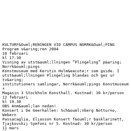
KULTURF&Ouml;RENINGEN VID CAMPUS NORRK&Ouml;PING
Program v&aring;ren 2004
10 februari
kl 17.30
Visning av utst&auml;llningen ”Plingeling” p&aring;
Norrk&ouml;pings
Konstmuseum med Kerstin Holm&eacute;r som guide. I
utst&auml;llningen Plingeling blandas och ges ur
tv&aring;
institutioners samlingar, Norrk&ouml;pings Konstmuseum
+
Magasin 3 Stockholm Konsthall. Kostnad: 30 kr/person
12 februari
kl 19.30
OBS Anm&auml;lan nedan!
Konsert i De Geerhallen: Sch&ouml;nberg Notturno,
Webern
Passacaglia, Eliasson Konsert f&ouml;r basklarinett,
Tjajkovskij Symfoni nr 5. Kostnad: 30 kr/person
11 mars