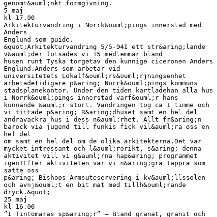
genomt&auml;nkt formgivning.
5 maj
kl 17.00
Arkitekturvandring i Norrk&ouml;pings innerstad med
Anders
Englund som guide.
&quot;Arkitekturvandring 5/5-04I ett str&aring;lande
v&auml;der lotsades vi 15 medlemmar bland
husen runt Tyska torgetav den kunnige ciceronen Anders
Englund.Anders som arbetar vid
universitetets Lokalf&ouml;rs&ouml;rjningsenhet
arbetadetidigare p&aring; Norrk&ouml;pings kommuns
stadsplanekontor. Under den tiden kartladehan alla hus
i Norrk&ouml;pings innerstad varf&ouml;r hans
kunnande &auml;r stort. Vandringen tog ca 1 timme och
vi tittade p&aring; R&aring;dhuset samt en hel del
andravackra hus i dess n&auml;rhet. Allt fr&aring;n
barock via jugend till funkis fick vil&auml;ra oss en
hel del
om samt en hel del om de olika arkitekterna.Det var
mycket intressant och l&auml;rorikt, s&aring; denna
aktivitet vill vi g&auml;rna hap&aring; programmet
igen!Efter aktiviteten var vi n&aring;gra tappra som
satte oss
p&aring; Bishops Armsuteservering i kv&auml;llssolen
och avnj&ouml;t en bit mat med tillh&ouml;rande
dryck.&quot;
25 maj
kl 16.00
”I Tintomaras sp&aring;r” – Bland granat, granit och