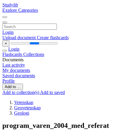
Study
lib
Explore Categories
Login
Upload document
Create flashcards
×
Login
Flashcards
Collections
Documents
Last activity
My documents
Saved documents
Profile
Add to ...
Add to collection(s)
Add to saved
Vetenskap
Geovetenskap
Geologi
program_varen_2004_med_referat