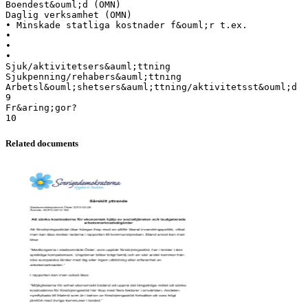
Boendest&ouml;d (OMN)
Daglig verksamhet (OMN)
• Minskade statliga kostnader f&ouml;r t.ex.
•
•
•
Sjuk/aktivitetsers&auml;ttning
Sjukpenning/rehabers&auml;ttning
Arbetsl&ouml;shetsers&auml;ttning/aktivitetsst&ouml;d
9
Fr&aring;gor?
Related documents