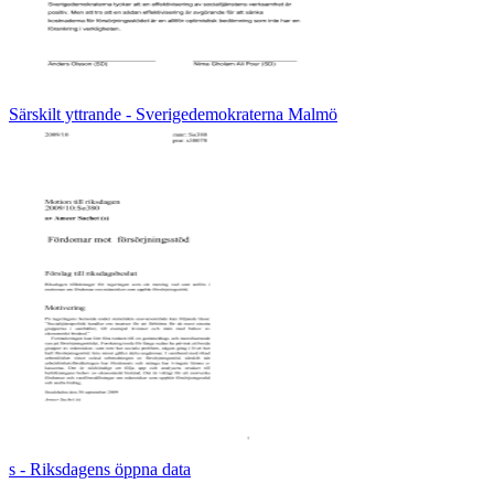
Särskilt yttrande - Sverigedemokraterna Malmö
s - Riksdagens öppna data