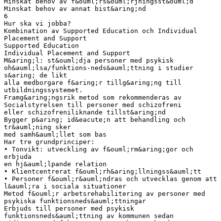
Minskat behov av f&ouml;rs&ouml;rjningsst&ouml;d
Minskat behov av annat bist&aring;nd
6
Hur ska vi jobba?
Kombination av Supported Education och Individual
Placement and Support
Supported Education
Individual Placement and Support
M&aring;l: st&ouml;dja personer med psykisk
oh&auml;lsa/funktions-neds&auml;ttning i studier
s&aring; de likt
alla medborgare f&aring;r tillg&aring;ng till
utbildningssystemet.
Framg&aring;ngsrik metod som rekommenderas av
Socialstyrelsen till personer med schizofreni
eller schizofreniliknande tillst&aring;nd
Bygger p&aring; id&eacute;n att behandling och
tr&auml;ning sker
med samh&auml;llet som bas
Har tre grundprinciper:
• Tonvikt: utveckling av f&ouml;rm&aring;gor och
erbjuda
en hj&auml;lpande relation
• Klientcentrerat f&ouml;rh&aring;llningss&auml;tt
• Personer f&ouml;r&auml;ndras och utvecklas genom att
l&auml;ra i sociala situationer
Metod f&ouml;r arbetsrehabilitering av personer med
psykiska funktionsneds&auml;ttningar
Erbjuds till personer med psykisk
funktionsneds&auml;ttning av kommunen sedan