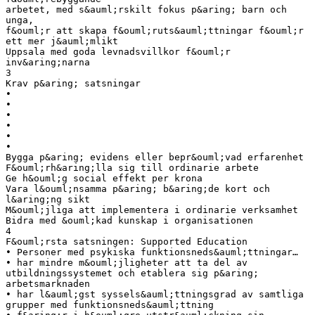
arbetet, med s&auml;rskilt fokus p&aring; barn och
unga,
f&ouml;r att skapa f&ouml;ruts&auml;ttningar f&ouml;r
ett mer j&auml;mlikt
Uppsala med goda levnadsvillkor f&ouml;r
inv&aring;narna
3
Krav p&aring; satsningar
•
•
•
•
•
•
Bygga p&aring; evidens eller bepr&ouml;vad erfarenhet
F&ouml;rh&aring;lla sig till ordinarie arbete
Ge h&ouml;g social effekt per krona
Vara l&ouml;nsamma p&aring; b&aring;de kort och
l&aring;ng sikt
M&ouml;jliga att implementera i ordinarie verksamhet
Bidra med &ouml;kad kunskap i organisationen
4
F&ouml;rsta satsningen: Supported Education
• Personer med psykiska funktionsneds&auml;ttningar…
• har mindre m&ouml;jligheter att ta del av
utbildningssystemet och etablera sig p&aring;
arbetsmarknaden
• har l&auml;gst syssels&auml;ttningsgrad av samtliga
grupper med funktionsneds&auml;ttning