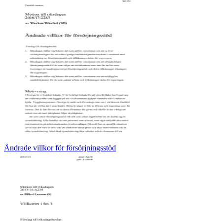
Ändrade villkor för försörjningsstöd