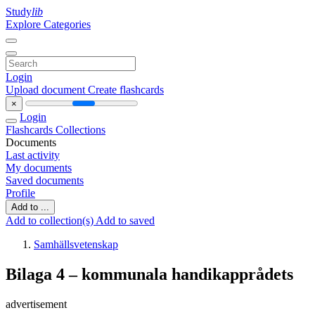
Study
lib
Explore Categories
Login
Upload document
Create flashcards
×
Login
Flashcards
Collections
Documents
Last activity
My documents
Saved documents
Profile
Add to ...
Add to collection(s)
Add to saved
Samhällsvetenskap
Bilaga 4 – kommunala handikapprådets
advertisement