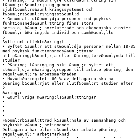
• f&aring;r i h&ouml;gre utstr&auml;ckning sin
f&ouml;rs&ouml;rjning genom
sjukf&ouml;rs&auml;kringssystemet och
f&ouml;rs&ouml;rjningsst&ouml;d
• Genom att st&ouml;dja personer med psykisk
funktionsneds&auml;ttning finns stora
sociala, h&auml;lsorelaterade och ekonomiska vinster
f&ouml;r b&aring;de individ och samh&auml;lle
5
Syfte och effektm&aring;l
• Syftet &auml;r att st&ouml;dja personer mellan 18-35
med psykisk funktionsneds&auml;ttning
att p&aring;b&ouml;rja eller &aring;terv&auml;nda till
studier
• P&aring; l&aring;ng sikt &auml;r syftet att
st&ouml;dja m&aring;lgruppen till arbete p&aring; den
regulj&auml;ra arbetsmarknaden
• Huvudm&aring;let: 60 % av deltagarna ska ha
p&aring;b&ouml;rjat eller slutf&ouml;rt studier efter
2
&aring;r
• &Ouml;vriga m&aring;ls&auml;ttningar
•
•
•
•
F&ouml;rb&auml;ttrad k&auml;nsla av sammanhang och
psykiskt v&auml;lbefinnande
Deltagarna har eller s&ouml;ker arbete p&aring;
regulj&auml;r arbetsmarknad