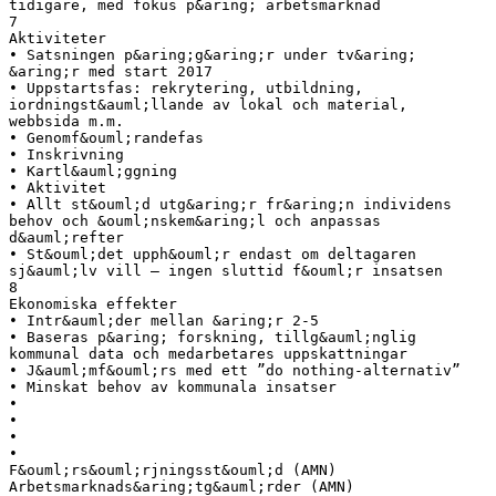
tidigare, med fokus p&aring; arbetsmarknad
7
Aktiviteter
• Satsningen p&aring;g&aring;r under tv&aring;
&aring;r med start 2017
• Uppstartsfas: rekrytering, utbildning,
iordningst&auml;llande av lokal och material,
webbsida m.m.
• Genomf&ouml;randefas
• Inskrivning
• Kartl&auml;ggning
• Aktivitet
• Allt st&ouml;d utg&aring;r fr&aring;n individens
behov och &ouml;nskem&aring;l och anpassas
d&auml;refter
• St&ouml;det upph&ouml;r endast om deltagaren
sj&auml;lv vill – ingen sluttid f&ouml;r insatsen
8
Ekonomiska effekter
• Intr&auml;der mellan &aring;r 2-5
• Baseras p&aring; forskning, tillg&auml;nglig
kommunal data och medarbetares uppskattningar
• J&auml;mf&ouml;rs med ett ”do nothing-alternativ”
• Minskat behov av kommunala insatser
•
•
•
•
F&ouml;rs&ouml;rjningsst&ouml;d (AMN)
Arbetsmarknads&aring;tg&auml;rder (AMN)