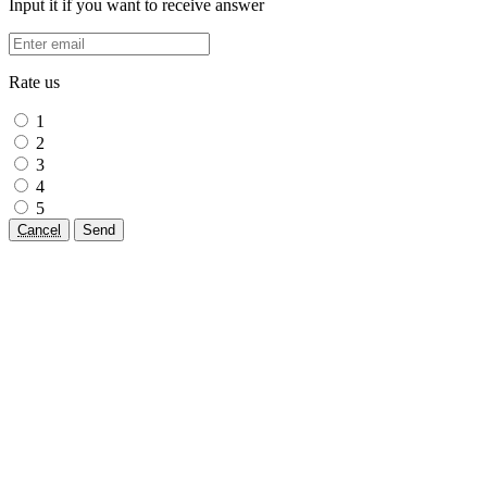
Input it if you want to receive answer
Rate us
1
2
3
4
5
Cancel
Send