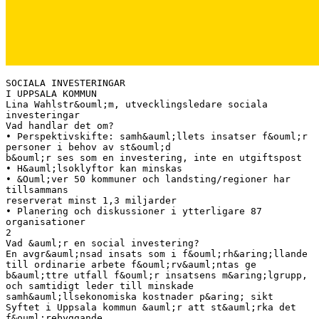
SOCIALA INVESTERINGAR
I UPPSALA KOMMUN
Lina Wahlstr&ouml;m, utvecklingsledare sociala
investeringar
Vad handlar det om?
• Perspektivskifte: samh&auml;llets insatser f&ouml;r
personer i behov av st&ouml;d
b&ouml;r ses som en investering, inte en utgiftspost
• H&auml;lsoklyftor kan minskas
• &Ouml;ver 50 kommuner och landsting/regioner har
tillsammans
reserverat minst 1,3 miljarder
• Planering och diskussioner i ytterligare 87
organisationer
2
Vad &auml;r en social investering?
En avgr&auml;nsad insats som i f&ouml;rh&aring;llande
till ordinarie arbete f&ouml;rv&auml;ntas ge
b&auml;ttre utfall f&ouml;r insatsens m&aring;lgrupp,
och samtidigt leder till minskade
samh&auml;llsekonomiska kostnader p&aring; sikt
Syftet i Uppsala kommun &auml;r att st&auml;rka det
f&ouml;rebyggande