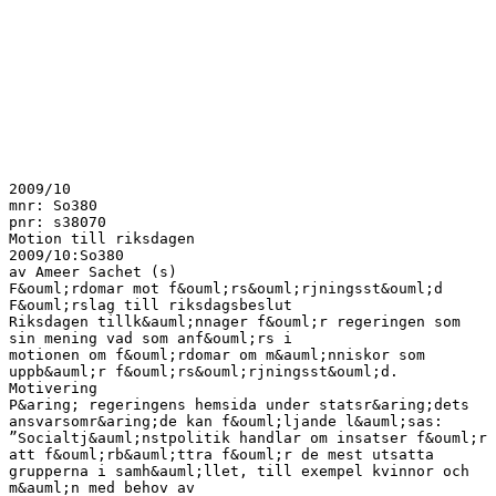
2009/10
mnr: So380
pnr: s38070
Motion till riksdagen
2009/10:So380
av Ameer Sachet (s)
F&ouml;rdomar mot f&ouml;rs&ouml;rjningsst&ouml;d
F&ouml;rslag till riksdagsbeslut
Riksdagen tillk&auml;nnager f&ouml;r regeringen som
sin mening vad som anf&ouml;rs i
motionen om f&ouml;rdomar om m&auml;nniskor som
uppb&auml;r f&ouml;rs&ouml;rjningsst&ouml;d.
Motivering
P&aring; regeringens hemsida under statsr&aring;dets
ansvarsomr&aring;de kan f&ouml;ljande l&auml;sas:
”Socialtj&auml;nstpolitik handlar om insatser f&ouml;r
att f&ouml;rb&auml;ttra f&ouml;r de mest utsatta
grupperna i samh&auml;llet, till exempel kvinnor och
m&auml;n med behov av