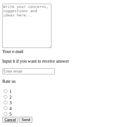
Your e-mail
Input it if you want to receive answer
Rate us
1
2
3
4
5
Cancel
Send