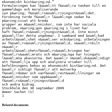
ekonomiskt bist&aring;nd.”
Formuleringen kan l&auml;tt f&ouml;ra tanken till en
gammeldags och moraliserande
syn p&aring; f&ouml;rs&ouml;rjningsst&ouml;det.
Forskning torde f&ouml;r l&auml;nge sedan ha
p&aring;visat att breda
grupper av m&auml;nniskor, som inte har sociala
problem, n&aring;gon g&aring;ng i livet har
haft f&ouml;rs&ouml;rjningsst&ouml;d. Inte minst
g&auml;ller detta ungdomar. I samband med &ouml;kad
arbetsl&ouml;shet v&auml;xer ocks&aring; utbetalningen
av f&ouml;rs&ouml;rjningsst&ouml;d, s&auml;rskilt
n&auml;r
arbetsl&ouml;shetsf&ouml;rs&auml;kringen har
f&ouml;rs&auml;mrats och m&aring;nga har tvingats
l&auml;mna akassorna. Det &auml;r n&ouml;dv&auml;ndigt
att f&ouml;lja upp och analysera orsaker till
befolkningens behov av ekonomiskt bist&aring;nd. Det
&auml;r viktigt f&ouml;r att motverka
f&ouml;rdomar och vanf&ouml;rest&auml;llningar om
m&auml;nniskor som uppb&auml;r
f&ouml;rs&ouml;rjningsst&ouml;d
och andra bidrag.
Stockholm den 30 september 2009
Ameer Sachet (s)
Related documents