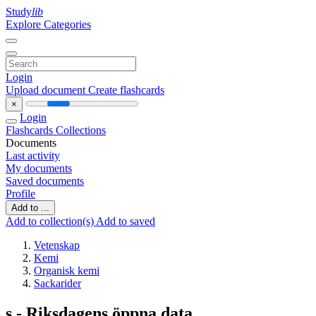
Study
lib
Explore Categories
Login
Upload document
Create flashcards
×
Login
Flashcards
Collections
Documents
Last activity
My documents
Saved documents
Profile
Add to ...
Add to collection(s)
Add to saved
Vetenskap
Kemi
Organisk kemi
Sackarider
s - Riksdagens öppna data