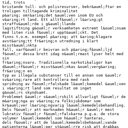
tid, trots
bristande tull- och polisresurser, bekr&auml;ftar en
troligen tilltagande kriminalitet
p&aring; omr&aring;det &auml;ven inom EU och
v&aring;rt land. Ett alltf&ouml;r l&aring;gt
straffv&auml;rde i g&auml;llande
lagstiftning g&ouml;r verksamheten extremt l&ouml;nsam
med liten risk f&ouml;r uppt&auml;ckt. Det
finns t.o.m. exempel p&aring; att &aring;klagare
avst&aring;tt fr&aring;n utredning i klart
misst&auml;nkta
fall, varf&ouml;r beivran och p&aring;f&ouml;ljd
f&ouml;r dessa brott idag n&auml;rmast lyser helt med
sin
fr&aring;nvaro. Traditionella narkotikaligor kan
d&auml;rf&ouml;r misst&auml;nkas &ouml;verg&aring;
fr&aring;n en
typ av illegala substanser till en annan som &auml;r
sv&aring;rare att kontrollera med rask
spridning av f&ouml;rfalskade l&auml;kemedel &auml;ven
i v&aring;rt land som resultat om inget
g&ouml;rs skyndsamt.
Problemet &auml;r s&auml;rskilt allvarligt f&ouml;r de
m&aring;nga av v&aring;ra folksjukdomar som
kr&auml;ver l&aring;ngvarig l&auml;kemedelsbehandling.
Dels f&ouml;r att marknaden h&auml;r &auml;r mest
lukrativ f&ouml;r f&ouml;rfalskarna p.g.a. de stora
volymer l&auml;kemedel som h&auml;r hanteras,
dels f&ouml;r att de l&auml;kemedelsbeh&ouml;vande
patienterna l&ouml;per st&ouml;rre risk att drabbas