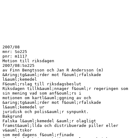
2007/08
mnr: So225
pnr: m1117
Motion till riksdagen
2007/08:So225
av Finn Bengtsson och Jan R Andersson (m)
&Aring;tg&auml;rder mot f&ouml;rfalskade
l&auml;kemedel
F&ouml;rslag till riksdagsbeslut
Riksdagen tillk&auml;nnager f&ouml;r regeringen som
sin mening vad som anf&ouml;rs i
motionen om kartl&auml;ggning av och
&aring;tg&auml;rder mot f&ouml;rfalskade
l&auml;kemedel ur
juridisk och polis&auml;r synpunkt.
Bakgrund
Falska l&auml;kemedel &auml;r olagligt
framst&auml;llda och distribuerade piller eller
v&auml;tskor
som med dagens f&ouml;rfinade