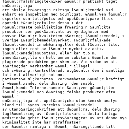
f&ouml;rfalskningstekniker &auml;r praktiskt taget
om&ouml;jliga
att skilja fr&aring;n riktiga l&auml;kemedel vid
enbart en inspektion med &ouml;gat. &Auml;ven f&ouml;r
experter som tull/polis och uppk&ouml;pare (t.ex.
apotek) f&ouml;refaller dessa i det
n&auml;rmaste oskiljaktiga fr&aring;n &auml;kta
produkter som godk&auml;nts av myndigheter med
ansvar f&ouml;r kvaliteten p&aring; l&auml;kemedel, i
Sverige L&auml;kemedelsverket. F&ouml;rfalskade
l&auml;kemedel inneh&aring;ller dock f&ouml;r lite,
ingen eller rent av f&ouml;r mycket av aktiv
l&auml;kemedelssubstans, eller kan t.o.m.
inneh&aring;lla en helt annan substans &auml;n den
plagierade produkten ger sken av. Vid sidan av att
s&aring;dan verksamhet &auml;r illegal
och sv&aring;rkontrollerad, utg&ouml;r den i samtliga
fall ett allvarligt hot mot
patients&auml;kerheten. Verksamheten &auml;r kraftigt
i v&auml;xande, dels d&aring; den snabbt
&ouml;kande Internethandeln &auml;ven g&auml;ller
l&auml;kemedel och d&aring; falska produkter ofta
&auml;r
om&ouml;jliga att uppt&auml;cka utan kemisk analys
bland till synes korrekta l&auml;kemedel
av utanp&aring;skriften att d&ouml;ma, dels d&aring;
lagf&ouml;ring av f&ouml;rfalskare i detta farliga
medicinska gebit f&ouml;rsv&aring;ras av att denna nya
kriminalitet inte har straffsatser
som &auml;r rimliga i f&ouml;rh&aring;llande till