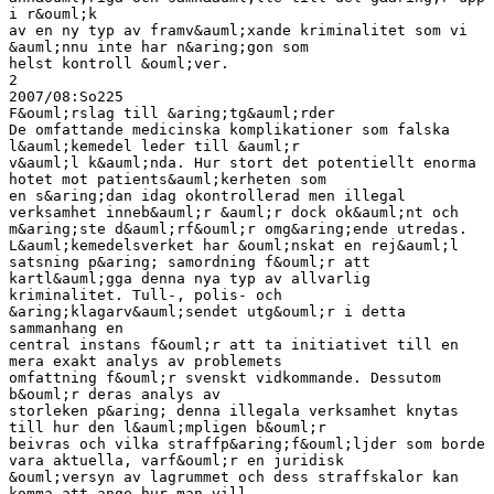
i r&ouml;k
av en ny typ av framv&auml;xande kriminalitet som vi
&auml;nnu inte har n&aring;gon som
helst kontroll &ouml;ver.
2
2007/08:So225
F&ouml;rslag till &aring;tg&auml;rder
De omfattande medicinska komplikationer som falska
l&auml;kemedel leder till &auml;r
v&auml;l k&auml;nda. Hur stort det potentiellt enorma
hotet mot patients&auml;kerheten som
en s&aring;dan idag okontrollerad men illegal
verksamhet inneb&auml;r &auml;r dock ok&auml;nt och
m&aring;ste d&auml;rf&ouml;r omg&aring;ende utredas.
L&auml;kemedelsverket har &ouml;nskat en rej&auml;l
satsning p&aring; samordning f&ouml;r att
kartl&auml;gga denna nya typ av allvarlig
kriminalitet. Tull-, polis- och
&aring;klagarv&auml;sendet utg&ouml;r i detta
sammanhang en
central instans f&ouml;r att ta initiativet till en
mera exakt analys av problemets
omfattning f&ouml;r svenskt vidkommande. Dessutom
b&ouml;r deras analys av
storleken p&aring; denna illegala verksamhet knytas
till hur den l&auml;mpligen b&ouml;r
beivras och vilka straffp&aring;f&ouml;ljder som borde
vara aktuella, varf&ouml;r en juridisk
&ouml;versyn av lagrummet och dess straffskalor kan
komma att ange hur man vill