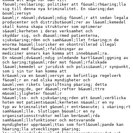
f&ouml;resl&aring; politiker att f&ouml;rh&aring;lla
sig till denna nya kriminalitet. En s&aring;dan
&ouml;versyn
&auml;r n&ouml;dv&auml;ndig f&ouml;r att sedan legala
producenter och distribut&ouml;rer av l&auml;kemedel
skall kunna skapa strukturer som optimerar
s&auml;kerheten i deras verksamhet och
skyddar sig, och d&auml;rmed patienterna,
sjukv&aring;rden och samh&auml;llet fr&aring;n de
enorma h&auml;lsorisker en okontrollerad illegal
marknad med f&ouml;rfalskningar av
mediciner annars kan komma att inneb&auml;ra.
En n&ouml;dv&auml;ndig inledande kartl&auml;ggning av
och &aring;tg&auml;rder mot f&ouml;rfalskade
l&auml;kemedel ur juridisk och polisi&auml;r synpunkt,
som i sin tur kan komma att
kr&auml;va en &ouml;versyn av befintliga regelverk
f&ouml;r en rad olika myndigheter och
&auml;ven rikets lagstiftning p&aring; detta
omr&aring;de, ger d&auml;refter b&auml;ttre
m&ouml;jligheter f&ouml;r
h&auml;lso- och sjukv&aring;rden att &ouml;verblicka
hoten mot patients&auml;kerheten n&auml;r en ny
typ av kriminalitet g&ouml;r entr&eacute; i v&aring;rt
samh&auml;lle. Slutligen b&ouml;r en ny
organisationsstruktur mellan ber&ouml;rda
samh&auml;llsfunktioner och motsvarande
myndigheter uppr&auml;ttas som fortl&ouml;pande kan
h&aring;lla utvecklingen p&aring;