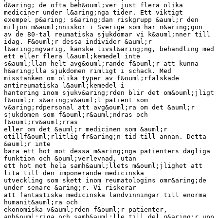
d&aring; de ofta beh&ouml;ver just flera olika
mediciner under l&aring;nga tider. Ett viktigt
exempel p&aring; s&aring;dan riskgrupp &auml;r den
miljon m&auml;nniskor i Sverige som har n&aring;gon
av de 80-tal reumatiska sjukdomar vi k&auml;nner till
idag. F&ouml;r dessa individer &auml;r
l&aring;ngvarig, kanske livsl&aring;ng, behandling med
ett eller flera l&auml;kemedel inte
s&auml;llan helt avg&ouml;rande f&ouml;r att kunna
h&aring;lla sjukdomen rimligt i schack. Med
misstanken om olika typer av f&ouml;rfalskade
antireumatiska l&auml;kemedel i
hantering inom sjukv&aring;rden blir det om&ouml;jligt
f&ouml;r s&aring;v&auml;l patient som
v&aring;rdpersonal att avg&ouml;ra om det &auml;r
sjukdomen som f&ouml;r&auml;ndras och
f&ouml;rv&auml;rras
eller om det &auml;r medicinen som &auml;r
otillf&ouml;rlitlig fr&aring;n tid till annan. Detta
&auml;r inte
bara ett hot mot dessa m&aring;nga patienters dagliga
funktion och &ouml;verlevnad, utan
ett hot mot hela samh&auml;llets m&ouml;jlighet att
lita till den imponerande medicinska
utveckling som skett inom reumatologins omr&aring;de
under senare &aring;r. Vi riskerar
att fantastiska medicinska landvinningar till enorma
humanit&auml;ra och
ekonomiska v&auml;rden f&ouml;r patienter,
anh&ouml;riga och samh&auml;lle till del g&aring;r upp