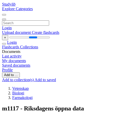
Study
lib
Explore Categories
Login
Upload document
Create flashcards
×
Login
Flashcards
Collections
Documents
Last activity
My documents
Saved documents
Profile
Add to ...
Add to collection(s)
Add to saved
Vetenskap
Biologi
Farmakologi
m1117 - Riksdagens öppna data