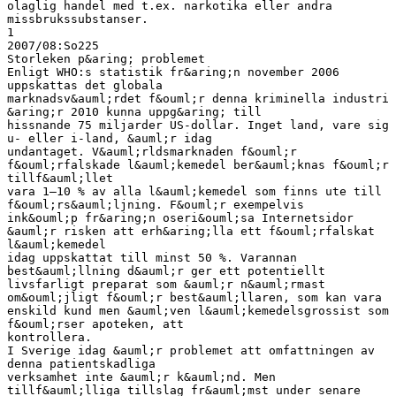
olaglig handel med t.ex. narkotika eller andra
missbrukssubstanser.
1
2007/08:So225
Storleken p&aring; problemet
Enligt WHO:s statistik fr&aring;n november 2006
uppskattas det globala
marknadsv&auml;rdet f&ouml;r denna kriminella industri
&aring;r 2010 kunna uppg&aring; till
hissnande 75 miljarder US-dollar. Inget land, vare sig
u- eller i-land, &auml;r idag
undantaget. V&auml;rldsmarknaden f&ouml;r
f&ouml;rfalskade l&auml;kemedel ber&auml;knas f&ouml;r
tillf&auml;llet
vara 1–10 % av alla l&auml;kemedel som finns ute till
f&ouml;rs&auml;ljning. F&ouml;r exempelvis
ink&ouml;p fr&aring;n oseri&ouml;sa Internetsidor
&auml;r risken att erh&aring;lla ett f&ouml;rfalskat
l&auml;kemedel
idag uppskattat till minst 50 %. Varannan
best&auml;llning d&auml;r ger ett potentiellt
livsfarligt preparat som &auml;r n&auml;rmast
om&ouml;jligt f&ouml;r best&auml;llaren, som kan vara
enskild kund men &auml;ven l&auml;kemedelsgrossist som
f&ouml;rser apoteken, att
kontrollera.
I Sverige idag &auml;r problemet att omfattningen av
denna patientskadliga
verksamhet inte &auml;r k&auml;nd. Men
tillf&auml;lliga tillslag fr&auml;mst under senare