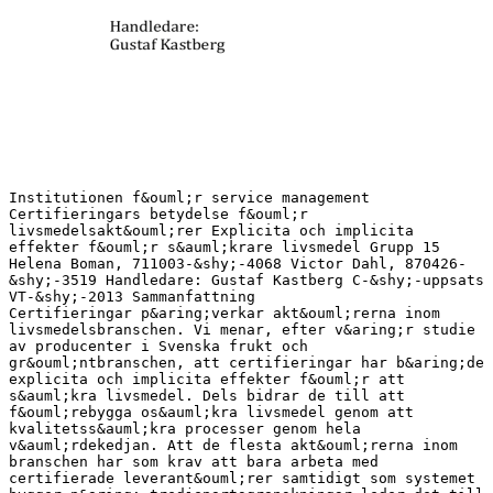
Institutionen f&ouml;r service management Certifieringars betydelse f&ouml;r livsmedelsakt&ouml;rer Explicita och implicita effekter f&ouml;r s&auml;krare livsmedel Grupp 15 Helena Boman, 711003-&shy;‐4068 Victor Dahl, 870426-&shy;‐3519 Handledare: Gustaf Kastberg C-&shy;‐uppsats VT-&shy;‐2013 Sammanfattning Certifieringar p&aring;verkar akt&ouml;rerna inom livsmedelsbranschen. Vi menar, efter v&aring;r studie av producenter i Svenska frukt och gr&ouml;ntbranschen, att certifieringar har b&aring;de explicita och implicita effekter f&ouml;r att s&auml;kra livsmedel. Dels bidrar de till att f&ouml;rebygga os&auml;kra livsmedel genom att kvalitetss&auml;kra processer genom hela v&auml;rdekedjan. Att de flesta akt&ouml;rerna inom branschen har som krav att bara arbeta med certifierade leverant&ouml;rer samtidigt som systemet bygger p&aring; tredjepartsgranskningar leder det till att man m&aring;ste jobba med de interna processerna f&ouml;r att n&aring; vissa standarder som m&auml;ts i granskningarna f&ouml;r att vara med p&aring; marknaden. F&ouml;rutom att s&auml;kra livsmedel, p&aring;verkas akt&ouml;rer &auml;ven indirekt av certifieringar. Bland annat kan certifieringar spela en viktig roll som kunskapsspridare f&ouml;r organisationer och f&ouml;r de m&auml;nniskor som arbetar inom den. Vidare inneb&auml;r tredjepartskontrollerna, som certifieringssystemen bygger p&aring;, att producenter som k&ouml;per r&aring;varor och sj&auml;lva slipper l&auml;gga tid och pengar p&aring; att g&ouml;ra grundl&auml;ggande kontroller. Detta friar upp resurser f&ouml;r att g&ouml;ra kompletterande kontroller, som annars inte skulle utf&ouml;ras. Indirekt leder detta till en f&ouml;rh&ouml;jd kvalitetsniv&aring; inom branschen d&aring; akt&ouml;rer granskas mer p&aring; djupet &auml;n de skulle gjorts utan ett etablerat certifieringssystem. Certifieringar signalerar &auml;ven ett kvalitetsv&auml;rde, detta i sin tur betyder att det skapas en polarisering mellan certifierade och icke certifierade akt&ouml;rer inom branschen. F&ouml;r de certifierade akt&ouml;rerna leder certifieringen till en marknadsf&ouml;rdel, med andra ord, man f&aring;r tillg&aring;ng till marknaden, medan det f&ouml;r icke certifierade akt&ouml;rer kan leda till en marknadsbarri&auml;r och utanf&ouml;rskap. Det har visserligen negativa aspekter f&ouml;r den fria marknaden men samtidigt positivt f&ouml;r att s&auml;kra livsmedel. Nyckelord: certifieringar, s&auml;kra livsmedel, symboliskt v&auml;rde, marknadsaspekter 2 Inneh&aring;llsf&ouml;rteckning 1. INLEDNING ................................................................................................................................................... 4 1.1 BAKGRUND .................................................................................................................................................................... 4 1.2 SYFTE ............................................................................................................................................................................. 5 1.3 DISPOSITION ................................................................................................................................................................. 5 2. TEORIER ........................................................................................................................................................ 6 2.1 FOOD SAFETY MANAGEMENT SYSTEM .................................................................................................................... 6 2.2 CERTIFIERINGARS ROLL F&Ouml;R S&Auml;KRA LIVSMEDEL ................................................................................................... 8 2.3 CERTIFIERINGAR UR ETT MARKNADSPERSPEKTIV ............................................................................................. 12 2.4 CERTIFIERINGARS SYMBOLISKA V&Auml;RDE ................................................................................................................ 13 2.5 CERTIFIERINGAR SOM EN FAKTOR F&Ouml;R GRANSKNING ........................................................................................ 14 2.6 GRANSKNINGAR SOM KOMMERSIALISERATS ........................................................................................................ 15 2.7 CERTIFIERING SOM KUNSKAPSSPRIDARE ............................................................................................................. 16 2.8 BETYDELSEN AV TEORIN ......................................................................................................................................... 18 3. METOD ........................................................................................................................................................ 18 3.1 FLERA F&Ouml;RST&Aring;ELSER OM DEN R&Auml;TTA SANNINGEN ............................................................................................. 19 3.2 F&Ouml;RUTS&Auml;TTNINGAR OCH URVAL ............................................................................................................................ 19 3.3 VARF&Ouml;R SEMISTRUKTURERAD INTERVJU? ........................................................................................................... 21 3.4 HUR INTERVJUERNA UTF&Ouml;RDES ............................................................................................................................. 21 3.5 METODENS TILLF&Ouml;RLITLIGHET .............................................................................................................................. 22 3.6 INNEH&Aring;LLSANALYS GENOM DOKUMENTSTUDIE ................................................................................................. 22 3.7 GENOMF&Ouml;RANDE AV ANALYS .................................................................................................................................. 22 4. DOKUMENTSTUDIE AV CERTIFIERINGAR ....................................................................................... 23 4.1 CERTIFIKAT F&Ouml;R PRIM&Auml;RPRODUCENTER (B2B) ................................................................................................ 24 4.2 CERTIFIKAT F&Ouml;R PRODUKTF&Ouml;R&Auml;DLING (B2B) ................................................................................................... 25 4.3 CERTIFIERINGAR F&Ouml;R SLUTKONSUMENTER (B2C) ............................................................................................ 26 5. EMPIRI &amp; ANALYS ................................................................................................................................... 27 5.1 CERTIFIERINGENS ROLL F&Ouml;R S&Auml;KRA LIVSMEDEL ................................................................................................ 28 5.2 CERTIFIERINGENS ROLL I V&Auml;RDEKEDJAN ............................................................................................................. 31 5.3 TREDJE PARTS BETYDELSE F&Ouml;R S&Auml;KRA LIVSMEDEL ........................................................................................... 35 5.4 CERTIFIERINGARS BETYDELSE F&Ouml;R INTERNA PROCESSER ATT S&Auml;KRA LIVSMEDEL ...................................... 39 5.5 CERTIFIERINGARS ROLL F&Ouml;R HUR BRANSCHEN S&Auml;KRAR LIVSMEDEL .............................................................. 43 6. SLUTSATS ................................................................................................................................................... 45 7. DISKUSSION .............................................................................................................................................. 46 8. REFERENSER ............................................................................................................................................. 49 8. BILAGOR ..................................................................................................................................................... 53 BILAGA 1. INTERVJUMALLAR ......................................................................................................................................... 53 3 1. Inledning 1.1 Bakgrund Under de senare &aring;ren har livsmedelsbranschen hamnat i fokus ett flertal g&aring;nger p&aring; grund av s&aring; kallade livsmedelsskandaler d&auml;r livsmedel orsakar sjukdomar. Det &auml;r ber&auml;knat att os&auml;kra livsmedel &aring;rligen drabbar cirka en procent av Europas befolkning, cirka sju miljoner m&auml;nniskor (Saltini &amp; Akkerman, 2012). Ett exempel vad som kan h&auml;nda, om kontaminerade livsmedel n&aring;r ut till konsumenter, &auml;r utbrottet av Hepatit A tidigare i &aring;r som antas stamma fr&aring;n frysta importerade b&auml;r (Svenska Dagbladet, 2013). Ett annat exempel fr&aring;n 2011 var att groddar satte ig&aring;ng ett utbrott av ehec-&shy;‐smitta som orsakade flera d&ouml;dsfall och sjukdomar &ouml;ver stora delar av Europa. F&ouml;rutom h&auml;lsoriskerna blev f&ouml;ljderna att man fick kasserade stora volymer av groddar och andra gr&ouml;nsaker eftersom det tog l&aring;ng tid att identifiera ursprungsk&auml;llan (Tidningarnas Telegrambyr&aring;, 2011). En allm&auml;n globalisering i v&auml;rldshandeln har &auml;ven influerat livsmedelsbranschen. Livsmedelsproduktion inneb&auml;r ofta l&aring;nga och komplexa v&auml;rdekedjor d&auml;r v&auml;gen ”fr&aring;n jord till bord” inneh&aring;ller globala transporter och flera akt&ouml;rer (Manning, Boons, von Hagen &amp; Reinecke, 2012). Det finns f&ouml;rdelar med ett globalt system, bland annat kan det ge stordriftsf&ouml;rdelar som g&ouml;r att livsmedel kan produceras billigare s&aring; att fler m&auml;nniskor f&aring;r access till st&ouml;rre utbud (Desrochers &amp; Shimizu, 2012). Globalisering kan &auml;ven bidra till s&auml;krare livsmedel; konsumenter f&aring;r tillg&aring;ng till mat fr&aring;n bra omr&aring;den men framf&ouml;rallt kontr