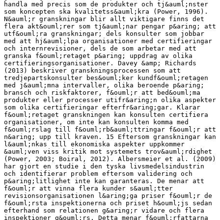
yska livsmedelsindustrin och identifierar problem eftersom validering och p&aring;litlighet inte kan garanteras. De menar att f&ouml;r att vinna flera kunder s&auml;tter revisionsorganisationen l&aring;ga priser f&ouml;r de f&ouml;rsta inspektionerna och priset h&ouml;js sedan efterhand som relationen g&aring;r vidare och flera inspektioner g&ouml;rs. Detta menar f&ouml;rfattarna kan leda till en beroendest&auml;llning f&ouml;r revisorerna och att de k&auml;nner sig tvungna att sl&auml;ppa igenom leverant&ouml;rer som egentligen inte lever upp till standarden f&ouml;r att inte f&ouml;rlora kunder. &Auml;ven Pierce &amp; Sweeney (2004) kritiserar systemet, de menar att det finns en intressekonflikt mellan kvalit&eacute; och kostnader hos de konsultf&ouml;retagen som utf&ouml;r granskningarna; kvalit&eacute;n granskarna ska h&aring;lla styrs egentligen av olika tillsynsmyndigheter medan kostnaderna f&ouml;r uppdragen best&auml;ms av int&auml;kter fr&aring;n uppdragsgivarna, vilket i sin tur best&auml;ms p&aring; den fria marknaden (Macintosh, 1985 i Pierce &amp; Sweeney, 2004). Konsulternas beroende av klienter och jakt p&aring; effektivitet kan i sin tur leda till s&auml;mre kvalit&eacute;t p&aring; granskningarna (Albersmeier et al., 2009; Otley &amp; Pierce, 1996; Pierce &amp; Sweeney, 2004). &Auml;ven om det f&ouml;rekommer viss kritik mot granskningar kan det &auml;nd&aring; ge tyngd till ett f&ouml;retags kvalitetsarbete n&auml;r man f&aring;r m&aring;l och ambitioner att uppn&aring;. Power (1996) menar att certifieringar till viss del &auml;r en st&auml;mpel p&aring; kvalitetsarbetet och att de externa granskningarna kr&auml;vs f&ouml;r att skapa trov&auml;rdighet, utan granskning och eventuella certifieringar blir kvalitetsarbetet ett tomt begrepp. De externa granskningarna har d&aring; kraft att legitimera organisationer, eller delar av, som blir granskade (Free, Salterio &amp; Shearer, 2009). Boiral (2012) menar att granskningarna blir vad organisationerna vill att det ska vara. Egentligen handlar det om att organisationen ska g&ouml;ra en f&ouml;ruts&auml;gbar tenta d&auml;r det &auml;r vanligt att g&ouml;ra f&ouml;rberedelserna i sista minuten f&ouml;r att precis klara provet. Fast Boiral (2012) lyfter &auml;ven fram flera positiva delar av granskning, de kan bli en drivkraft f&ouml;r att ledningen ska fokusera tid och resurser p&aring; kvalitetsarbete. 2.7 Certifiering som kunskapsspridare Att organisationers rutiner h&aring;ller en viss standard &auml;r centralt f&ouml;r att kunna s&auml;kra livsmedel, vid granskningar av certifieringsorganen &auml;r det ofta de interna processerna som bed&ouml;ms. Certifieringar kan underl&auml;tta f&ouml;r s&auml;kra livsmedel genom att samla och sprida kunskap inom och mellan organisationer (Jenkins et al 2002, i Fransen &amp; Kolk, 16 2007; Hatanaka, Bain &amp; Busch, 2005). Just standarder och rutiner, som certifieringar bidrar till, p&aring;verkar organisationer genom att f&ouml;r&auml;ndra hur m&auml;nniskor, maskiner och processer arbetar och &auml;r utformade (Busch, 2000). Den kunskap som certifieringar bidrar med kan spela en betydande roll b&aring;de inom organisationer och mellan akt&ouml;rer i v&auml;rdekedjan f&ouml;r att s&auml;kra livsmedel. Begreppet kunskap kan delas in i tv&aring; typer; tyst kunskap (tacit knowledge) samt som kodifierad kunskap (explicit knowledge)(Collins, 1993; Nonaka, 1994; Blackler, 1995; Alvesson, 2001). Den tysta kunskapen finns hos m&auml;nniskor genom bland annat erfarenhet och fingerf&auml;rdighet. Medan den kodifierade kunskapen &auml;r nedskriven i form av dokument, rutiner och regler (Blackler, 1995). Certifieringar kan framst&aring; som kodifierad kunskap genom att certifieringar &auml;r standarder uppskrivet i olika dokument, som senare kan bli tyst kunskap n&auml;r m&auml;nniskor i organisationer tar &aring;t sig den kodifierade kunskapen. Dock menar Guzman &amp; Trivelato (2008), som har gjort en studie om ISO-&shy;‐standarder, att den tysta kunskapen &auml;r nog s&aring; viktig f&ouml;r att kunna hantera den kodifierade kunskapen. F&ouml;r att uppn&aring; certifieringars m&aring;l med att s&auml;kra livsmedel blir det centralt att sprida kunskap inom organisationen f&ouml;r att bidra till l&auml;rande. Nonaka (1994) menar att organisatoriskt l&auml;rande skapas genom att kunskap hela tiden f&ouml;rvandlas mellan tyst-&shy;‐ och kodifierad kunskap. Det finns fyra s&auml;tt det kan omvandlas p&aring;: (1) Socialisering vilket inneb&auml;r att tyst kunskap &ouml;verf&ouml;rs till tyst kunskap, oftast genom social interaktion mellan m&auml;nniskor via diskussioner eller att Figur 2. En f&ouml;renklad modell av Nonakas (1994) teori att organisatoriskt l&auml;rande &auml;r en dynamisk process. en person visar en annan hur en uppgift kan utf&ouml;ras. (2) Externalisering &auml;r n&auml;r den tysta kunskapen blir kodifierad, det g&ouml;rs genom att man skriver ner rutiner i olika manualer. (3) Kombination &auml;r n&auml;r omvandlingen av kunskap sker fr&aring;n kodifierad till kodifierad, det kan exempelvis vara tv&aring; datasystem som kommunicerar eller att man &ouml;verf&ouml;r information fr&aring;n en manual till en annan manual. (4) Internalisering inneb&auml;r att kodifierad kunskap blir tyst kunskap, det g&ouml;rs bland annat genom att personer l&auml;ser och tar &aring;t sig information fr&aring;n manualer och databaser. Det g&aring;r att sprida kunskap via en av 17 dessa f&ouml;rvandlingss&auml;tt men Nonaka (1994) argumenterar f&ouml;r att det f&ouml;rst blir organisatoriskt l&auml;rande n&auml;r de fyra stegen st&auml;ndigt integrerar. Exempelvis att kunskap skapas genom socialisering mellan personer som kodifieras och blir rutiner, rutinerna sprids inom och mellan organisationer d&auml;r de sedan g&aring;r fr&aring;n rutiner ut till m&auml;nniskor i organisationen igen. Detta sker genom att m&auml;nniskor tar &aring;t sig kunskap fr&aring;n manualer och rutiner som exempelvis certifieringar har skapat. 2.8 Betydelsen av teorin Genom litteraturstudien har vi identifierat fyra perspektiv som belyser komplexiteten i begreppet certifieringar. Vi har kommit fram till f&ouml;ljande teser och funderingar som vi kommer att bygga vidare p&aring; n&auml;r vi g&aring;r vidare med arbetet. • Certifieringar v&auml;xer fram som ett styrsystem d&auml;r livsmedelsf&ouml;retag anv&auml;nder det i sina Food Safety Management System f&ouml;r att n&aring; upp till krav fr&aring;n olika intressentgrupper. • Certifieringens roll fungerar &auml;ven som ett marknadsf&ouml;ringsv&auml;rde som ger trov&auml;rdighet f&ouml;r kunderna. Detta g&ouml;r att det ursprungliga syftet, s&auml;ker mat, tonas ner n&auml;r fokus flyttas till att n&aring; marknadsf&ouml;ringsf&ouml;rdelar. • Certifieringar &auml;r ett styrsystem som bygger p&aring; granskning via externa parter. Det g&ouml;r att livsmedelsproducenter till viss del kan skjuta fr&aring;n sig ansvar och kontroll. G&ouml;r det d&aring; att livsmedelsproducenter minskar f&ouml;rm&aring;gan att garantera s&auml;kra livsmedel? • Interna processer, strukturer och rutiner, har betydelse f&ouml;r hur f&ouml;retaget kan s&auml;kra sina livsmedel. Vilken roll kan certifieringen ha f&ouml;r att sprida kunskap i de interna processerna? 3. Metod Tanken med arbetet &auml;r att genererar kunskap om certifieringar, eftersom vi ser kunskap som ett subjektivt fenomen utg&aring;r vi fr&aring;n att ta in olika perspektiv f&ouml;r att leta efter gemensam f&ouml;rst&aring;else, eller mots&auml;ttningar, om begreppet. I den processen anv&auml;nds dels teori men &auml;ven egen forskning. Vi har intervjuat akt&ouml;rer inom branschen i nordv&auml;stra Sk&aring;ne; respondenter med olika ansvarsuppgifter p&aring; olika f&ouml;retag. Genom semistrukturerade intervjuer styrs respondenterna mot olika givna &auml;mnen, men samtidigt ges de en &ouml;ppenhet f&ouml;r att f&ouml;rmedla sin f&ouml;rst&aring;else om begreppet. Vi v&auml;ljer &auml;ven att unders&ouml;ka vad certifieringarna st&aring;r f&ouml;r, det g&ouml;rs genom en dokumentstudie av deras 18 hemsidor. Sist i metodavsnittet redog&ouml;rs hur analysen gick till v&auml;ga, det handlar i stora drag om att kategorisera empirimaterialet och senare v&auml;ga det och teorimaterialet mot varandra f&ouml;r att skapa f&ouml;rst&aring;elser om begreppet. 3.1 Flera f&ouml;rst&aring;elser om den r&auml;tta sanningen M&auml;nniskors v&auml;rldsbild, vilken f&ouml;rst&aring;else man har f&ouml;r vissa begrepp, kan skilja sig avsev&auml;rt. Alvesson &amp; K&auml;rreman (2011) menar att f&ouml;rst&aring;else &auml;r en social konstruktion som kommer av att m&auml;nniskor tolkar ord och koncept olika i ett socialt samspel. F&ouml;rst&aring;else h&auml;nger t&auml;tt ihop med kunskap (Jacobsen, 2002); men vilken f&ouml;rst&aring;else av ett visst begrepp kan egentligen betraktas som r&auml;tt kunskap? Det finns olika ansatser i fr&aring;gan (Deetz, 1996), vi tror p&aring; den intersubjektiva ansatsen d&auml;r kunskap &auml;r subjektivt fast n&auml;r flera m&auml;nniskor har samma f&ouml;rst&aring;else av en sak &ouml;kar sannolikheten f&ouml;r att de gemensamma f&ouml;rst&aring;elserna kan framst&aring; som den mest passande (Jacobsen, 2002). Vi inser att det finns olika f&ouml;rst&aring;elser av ett begrepp men ofta finns det &auml;ven liknande uppfattningar. Det &auml;r dessa enigheter, och olikheter, vi vill uppm&auml;rksamma n&auml;r vi utvecklar f&ouml;rst&aring;elsen kring certifieringar f&ouml;r livsmedelsbranschen. V&aring;r ambition &auml;r att generera kunskap genom att utveckla f&ouml;rst&aring;else kring ett begrepp; det &auml;r relevant eftersom inneb&ouml;rden av begrepp, s&aring; som certifieringar, &auml;r viktiga verktyg f&ouml;r att g&ouml;ra sig f&ouml;rst&aring;dd i sociala sammanhang (Llewelyn, 2003). N&auml;r vi utvecklar kunskap om ett begrepp blir det &auml;ven en fr&aring;ga om att ta in olika personers f&ouml;rst&aring;elser. Vi f&ouml;rs