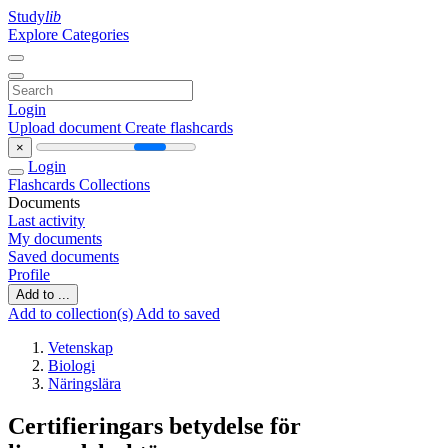
Study
lib
Explore Categories
Login
Upload document
Create flashcards
×
Login
Flashcards
Collections
Documents
Last activity
My documents
Saved documents
Profile
Add to ...
Add to collection(s)
Add to saved
Vetenskap
Biologi
Näringslära
Certifieringars betydelse för