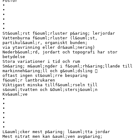
Fosfor
•
•
•
•
•
•
St&ouml;rst f&ouml;rluster p&aring; lerjordar
Vattenburna f&ouml;rluster (l&ouml;st,
partikul&auml;r, organiskt bunden;
via ytavrinning eller dr&auml;nering)
Nederb&ouml;rd, jordart och topografi har stor
betydelse
Stora variationer i tid och rum
Sm&aring; m&auml;ngder i f&ouml;rh&aring;llande till
markinneh&aring;ll och g&ouml;dsling 
oftast ingen st&ouml;rre besparing
f&ouml;r lantbrukaren
Viktigast minska tillf&ouml;rseln till
s&ouml;tvatten och &Ouml;stersj&ouml;n
Kv&auml;ve
•
•
•
•
•
•
•
L&auml;cker mest p&aring; l&auml;tta jordar
Mest nitrat men kan &auml;ven avg&aring;