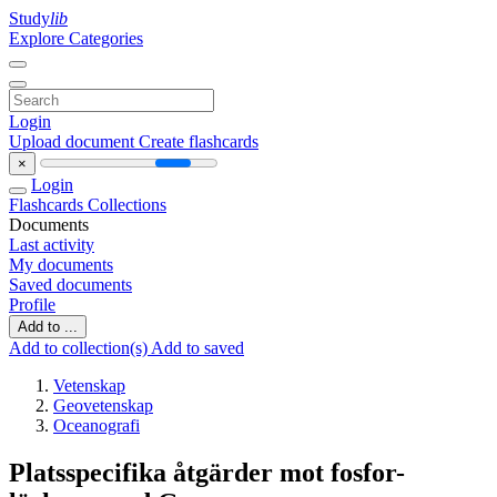
Study
lib
Explore Categories
Login
Upload document
Create flashcards
×
Login
Flashcards
Collections
Documents
Last activity
My documents
Saved documents
Profile
Add to ...
Add to collection(s)
Add to saved
Vetenskap
Geovetenskap
Oceanografi
Platsspecifika åtgärder mot fosfor-