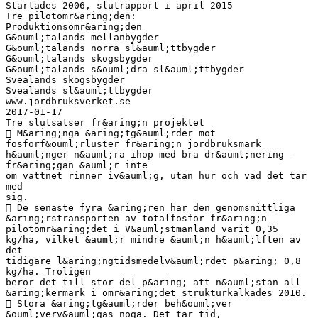
Startades 2006, slutrapport i april 2015
Tre pilotomr&aring;den:
Produktionsomr&aring;den
G&ouml;talands mellanbygder
G&ouml;talands norra sl&auml;ttbygder
G&ouml;talands skogsbygder
G&ouml;talands s&ouml;dra sl&auml;ttbygder
Svealands skogsbygder
Svealands sl&auml;ttbygder
www.jordbruksverket.se
2017-01-17
Tre slutsatser fr&aring;n projektet
 M&aring;nga &aring;tg&auml;rder mot
fosforf&ouml;rluster fr&aring;n jordbruksmark
h&auml;nger n&auml;ra ihop med bra dr&auml;nering –
fr&aring;gan &auml;r inte
om vattnet rinner iv&auml;g, utan hur och vad det tar
med
sig.
 De senaste fyra &aring;ren har den genomsnittliga
&aring;rstransporten av totalfosfor fr&aring;n
pilotomr&aring;det i V&auml;stmanland varit 0,35
kg/ha, vilket &auml;r mindre &auml;n h&auml;lften av
det
tidigare l&aring;ngtidsmedelv&auml;rdet p&aring; 0,8
kg/ha. Troligen
beror det till stor del p&aring; att n&auml;stan all
&aring;kermark i omr&aring;det strukturkalkades 2010.
 Stora &aring;tg&auml;rder beh&ouml;ver
&ouml;verv&auml;gas noga. Det tar tid,