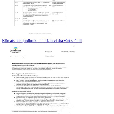
Klimatsmart jordbruk – hur kan vi dra vårt strå till