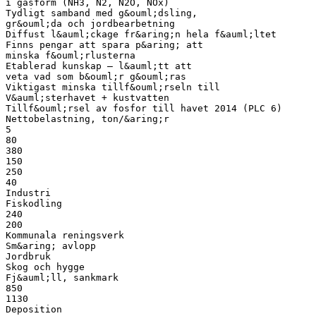
i gasform (NH3, N2, N2O, NOx)
Tydligt samband med g&ouml;dsling,
gr&ouml;da och jordbearbetning
Diffust l&auml;ckage fr&aring;n hela f&auml;ltet
Finns pengar att spara p&aring; att
minska f&ouml;rlusterna
Etablerad kunskap – l&auml;tt att
veta vad som b&ouml;r g&ouml;ras
Viktigast minska tillf&ouml;rseln till
V&auml;sterhavet + kustvatten
Tillf&ouml;rsel av fosfor till havet 2014 (PLC 6)
Nettobelastning, ton/&aring;r
5
80
380
150
250
40
Industri
Fiskodling
240
200
Kommunala reningsverk
Sm&aring; avlopp
Jordbruk
Skog och hygge
Fj&auml;ll, sankmark
850
1130
Deposition