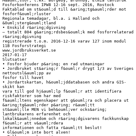
M&auml;ssor, t.ex. Borgeby, Brunnby, Elmia lantbruk
Fosforkonferens IPW8 12-16 sept. 2016, Rostock
Faktablad om st&ouml;d till &aring;tg&auml;rder mot
fosforf&ouml;rluster
Regionala temadagar, bl.a. i Halland och
&Ouml;sterg&ouml;tland
• Enskild r&aring;dgivning
– totalt 804 g&aring;rdsbes&ouml;k med fosforrelaterad
r&aring;dgivning
registrerade t.o.m. 2016-12-16 varav 127 inom modul
11B Fosforstrategi
www.jordbruksverket.se
2017-01-17
Slutsatser
• Fosfor bjuder p&aring; en rad utmaningar
• Jordbruket st&aring;r f&ouml;r drygt 1/3 av Sveriges
nettoutsl&auml;pp av
fosfor till havet
• Jordartskartan, h&ouml;jddatabasen och andra GIS-
skikt kan
vara till god hj&auml;lp f&ouml;r att identifiera
riskfaktorer som har med
f&auml;ltens egenskaper att g&ouml;ra och placera ut
&aring;tg&auml;rder p&aring; r&auml;tt
st&auml;lle MEN vi beh&ouml;ver ocks&aring;
lantbrukarens erfarenhet och
lokalk&auml;nnedom och r&aring;dgivarens fackkunskap
f&ouml;r att v&auml;rdera
informationen och fatta r&auml;tt beslut!
• Gl&ouml;m inte bort alven!