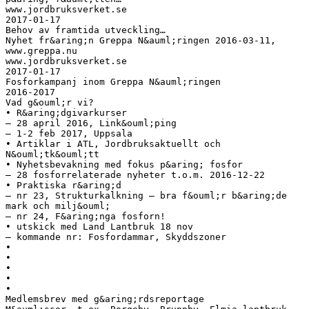
www.jordbruksverket.se
2017-01-17
Behov av framtida utveckling…
Nyhet fr&aring;n Greppa N&auml;ringen 2016-03-11,
www.greppa.nu
www.jordbruksverket.se
2017-01-17
Fosforkampanj inom Greppa N&auml;ringen
2016-2017
Vad g&ouml;r vi?
• R&aring;dgivarkurser
– 28 april 2016, Link&ouml;ping
– 1-2 feb 2017, Uppsala
• Artiklar i ATL, Jordbruksaktuellt och
N&ouml;tk&ouml;tt
• Nyhetsbevakning med fokus p&aring; fosfor
– 28 fosforrelaterade nyheter t.o.m. 2016-12-22
• Praktiska r&aring;d
– nr 23, Strukturkalkning – bra f&ouml;r b&aring;de
mark och milj&ouml;
– nr 24, F&aring;nga fosforn!
• utskick med Land Lantbruk 18 nov
– kommande nr: Fosfordammar, Skyddszoner
•
•
•
•
•
Medlemsbrev med g&aring;rdsreportage