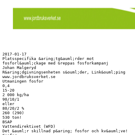
2017-01-17
Platsspecifika &aring;tg&auml;rder mot
fosforl&auml;ckage med Greppas fosforkampanj
Johan Malgeryd
R&aring;dgivningsenheten s&ouml;der, Link&ouml;ping
www.jordbruksverket.se
Utmaningen fosfor
0,4
15-20
2 000 kg/ha
90/10/1
eller
80/20/2 %
260 (290)
530 ton!
BSAP
Vattendirektivet (WFD)
Det &auml;r skillnad p&aring; fosfor och kv&auml;ve!