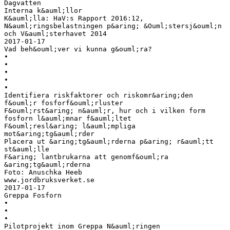
Dagvatten
Interna k&auml;llor
K&auml;lla: HaV:s Rapport 2016:12,
N&auml;ringsbelastningen p&aring; &Ouml;stersj&ouml;n
och V&auml;sterhavet 2014
2017-01-17
Vad beh&ouml;ver vi kunna g&ouml;ra?
•
•
•
•
•
Identifiera riskfaktorer och riskomr&aring;den
f&ouml;r fosforf&ouml;rluster
F&ouml;rst&aring; n&auml;r, hur och i vilken form
fosforn l&auml;mnar f&auml;ltet
F&ouml;resl&aring; l&auml;mpliga
mot&aring;tg&auml;rder
Placera ut &aring;tg&auml;rderna p&aring; r&auml;tt
st&auml;lle
F&aring; lantbrukarna att genomf&ouml;ra
&aring;tg&auml;rderna
Foto: Anuschka Heeb
www.jordbruksverket.se
2017-01-17
Greppa Fosforn
•
•
•
Pilotprojekt inom Greppa N&auml;ringen