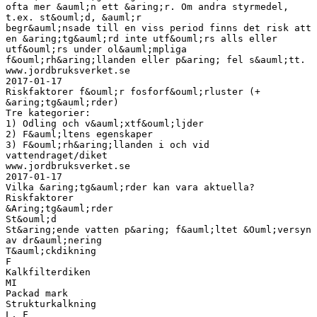
ofta mer &auml;n ett &aring;r. Om andra styrmedel,
t.ex. st&ouml;d, &auml;r
begr&auml;nsade till en viss period finns det risk att
en &aring;tg&auml;rd inte utf&ouml;rs alls eller
utf&ouml;rs under ol&auml;mpliga
f&ouml;rh&aring;llanden eller p&aring; fel s&auml;tt.
www.jordbruksverket.se
2017-01-17
Riskfaktorer f&ouml;r fosforf&ouml;rluster (+
&aring;tg&auml;rder)
Tre kategorier:
1) Odling och v&auml;xtf&ouml;ljder
2) F&auml;ltens egenskaper
3) F&ouml;rh&aring;llanden i och vid
vattendraget/diket
www.jordbruksverket.se
2017-01-17
Vilka &aring;tg&auml;rder kan vara aktuella?
Riskfaktorer
&Aring;tg&auml;rder
St&ouml;d
St&aring;ende vatten p&aring; f&auml;ltet &Ouml;versyn
av dr&auml;nering
T&auml;ckdikning
F
Kalkfilterdiken
MI
Packad mark
Strukturkalkning
L, F