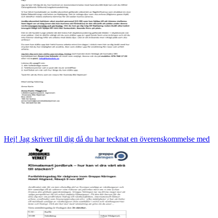
Hej! Jag skriver till dig då du har tecknat en överenskommelse med