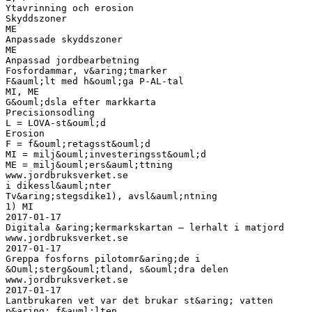
Ytavrinning och erosion
Skyddszoner
ME
Anpassade skyddszoner
ME
Anpassad jordbearbetning
Fosfordammar, v&aring;tmarker
F&auml;lt med h&ouml;ga P-AL-tal
MI, ME
G&ouml;dsla efter markkarta
Precisionsodling
L = LOVA-st&ouml;d
Erosion
F = f&ouml;retagsst&ouml;d
MI = milj&ouml;investeringsst&ouml;d
ME = milj&ouml;ers&auml;ttning
www.jordbruksverket.se
i dikessl&auml;nter
Tv&aring;stegsdike1), avsl&auml;ntning
1) MI
2017-01-17
Digitala &aring;kermarkskartan – lerhalt i matjord
www.jordbruksverket.se
2017-01-17
Greppa fosforns pilotomr&aring;de i
&Ouml;sterg&ouml;tland, s&ouml;dra delen
www.jordbruksverket.se
2017-01-17
Lantbrukaren vet var det brukar st&aring; vatten
p&aring; f&auml;lten…