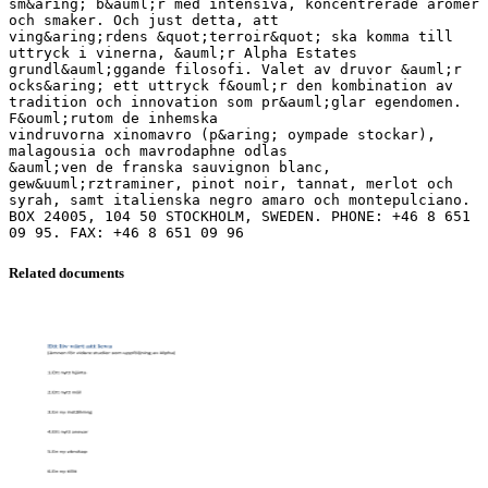
sm&aring; b&auml;r med intensiva, koncentrerade aromer
och smaker. Och just detta, att
ving&aring;rdens &quot;terroir&quot; ska komma till
uttryck i vinerna, &auml;r Alpha Estates
grundl&auml;ggande filosofi. Valet av druvor &auml;r
ocks&aring; ett uttryck f&ouml;r den kombination av
tradition och innovation som pr&auml;glar egendomen.
F&ouml;rutom de inhemska
vindruvorna xinomavro (p&aring; oympade stockar),
malagousia och mavrodaphne odlas
&auml;ven de franska sauvignon blanc,
gew&uuml;rztraminer, pinot noir, tannat, merlot och
syrah, samt italienska negro amaro och montepulciano.
BOX 24005, 104 50 STOCKHOLM, SWEDEN. PHONE: +46 8 651
Related documents