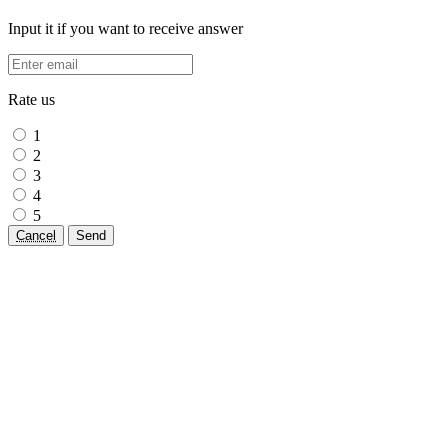
Input it if you want to receive answer
Rate us
1
2
3
4
5
Cancel
Send