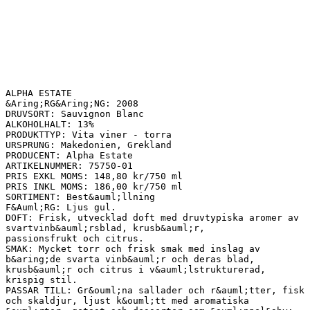
ALPHA ESTATE
&Aring;RG&Aring;NG: 2008
DRUVSORT: Sauvignon Blanc
ALKOHOLHALT: 13%
PRODUKTTYP: Vita viner - torra
URSPRUNG: Makedonien, Grekland
PRODUCENT: Alpha Estate
ARTIKELNUMMER: 75750-01
PRIS EXKL MOMS: 148,80 kr/750 ml
PRIS INKL MOMS: 186,00 kr/750 ml
SORTIMENT: Best&auml;llning
F&Auml;RG: Ljus gul.
DOFT: Frisk, utvecklad doft med druvtypiska aromer av
svartvinb&auml;rsblad, krusb&auml;r,
passionsfrukt och citrus.
SMAK: Mycket torr och frisk smak med inslag av
b&aring;de svarta vinb&auml;r och deras blad,
krusb&auml;r och citrus i v&auml;lstrukturerad,
krispig stil.
PASSAR TILL: Gr&ouml;na sallader och r&auml;tter, fisk
och skaldjur, ljust k&ouml;tt med aromatiska