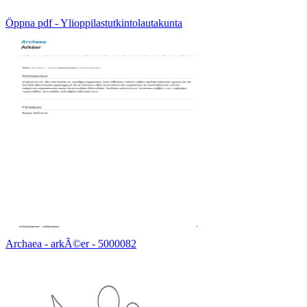
Öppna pdf - Ylioppilastutkintolautakunta
Archaea - arkÃ©er - 5000082