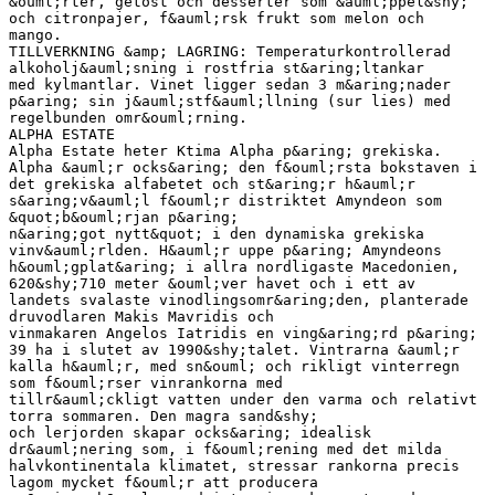
&ouml;rter, getost och desserter som &auml;ppel&shy;
och citronpajer, f&auml;rsk frukt som melon och
mango.
TILLVERKNING &amp; LAGRING: Temperaturkontrollerad
alkoholj&auml;sning i rostfria st&aring;ltankar
med kylmantlar. Vinet ligger sedan 3 m&aring;nader
p&aring; sin j&auml;stf&auml;llning (sur lies) med
regelbunden omr&ouml;rning.
ALPHA ESTATE
Alpha Estate heter Ktima Alpha p&aring; grekiska.
Alpha &auml;r ocks&aring; den f&ouml;rsta bokstaven i
det grekiska alfabetet och st&aring;r h&auml;r
s&aring;v&auml;l f&ouml;r distriktet Amyndeon som
&quot;b&ouml;rjan p&aring;
n&aring;got nytt&quot; i den dynamiska grekiska
vinv&auml;rlden. H&auml;r uppe p&aring; Amyndeons
h&ouml;gplat&aring; i allra nordligaste Macedonien,
620&shy;710 meter &ouml;ver havet och i ett av
landets svalaste vinodlingsomr&aring;den, planterade
druvodlaren Makis Mavridis och
vinmakaren Angelos Iatridis en ving&aring;rd p&aring;
39 ha i slutet av 1990&shy;talet. Vintrarna &auml;r
kalla h&auml;r, med sn&ouml; och rikligt vinterregn
som f&ouml;rser vinrankorna med
tillr&auml;ckligt vatten under den varma och relativt
torra sommaren. Den magra sand&shy;
och lerjorden skapar ocks&aring; idealisk
dr&auml;nering som, i f&ouml;rening med det milda
halvkontinentala klimatet, stressar rankorna precis
lagom mycket f&ouml;r att producera