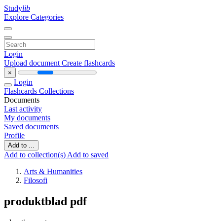
Study
lib
Explore Categories
Login
Upload document
Create flashcards
×
Login
Flashcards
Collections
Documents
Last activity
My documents
Saved documents
Profile
Add to ...
Add to collection(s)
Add to saved
Arts & Humanities
Filosofi
produktblad pdf