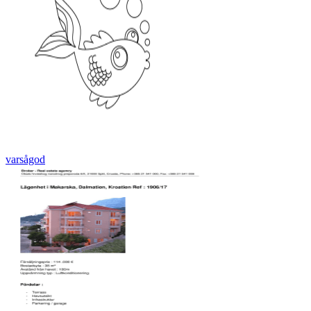
varsågod