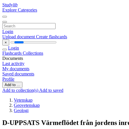
Study
lib
Explore Categories
Login
Upload document
Create flashcards
×
Login
Flashcards
Collections
Documents
Last activity
My documents
Saved documents
Profile
Add to ...
Add to collection(s)
Add to saved
Vetenskap
Geovetenskap
Geologi
D-UPPSATS Värmeflödet från jordens inre