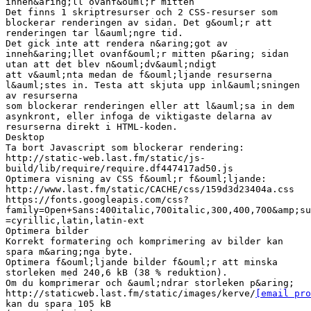
inneh&aring;ll ovanf&ouml;r mitten
Det finns 1 skriptresurser och 2 CSS-resurser som
blockerar renderingen av sidan. Det g&ouml;r att
renderingen tar l&auml;ngre tid.
Det gick inte att rendera n&aring;got av
inneh&aring;llet ovanf&ouml;r mitten p&aring; sidan
utan att det blev n&ouml;dv&auml;ndigt
att v&auml;nta medan de f&ouml;ljande resurserna
l&auml;stes in. Testa att skjuta upp inl&auml;sningen
av resurserna
som blockerar renderingen eller att l&auml;sa in dem
asynkront, eller infoga de viktigaste delarna av
resurserna direkt i HTML-koden.
Desktop
Ta bort Javascript som blockerar rendering:
http://static-web.last.fm/static/js-
build/lib/require/require.df447417ad50.js
Optimera visning av CSS f&ouml;r f&ouml;ljande:
http://www.last.fm/static/CACHE/css/159d3d23404a.css
https://fonts.googleapis.com/css?
family=Open+Sans:400italic,700italic,300,400,700&amp;su
=cyrillic,latin,latin-ext
Optimera bilder
Korrekt formatering och komprimering av bilder kan
spara m&aring;nga byte.
Optimera f&ouml;ljande bilder f&ouml;r att minska
storleken med 240,6 kB (38 % reduktion).
Om du komprimerar och &auml;ndrar storleken p&aring;
http://staticweb.last.fm/static/images/kerve/
[email pro
kan du spara 105 kB