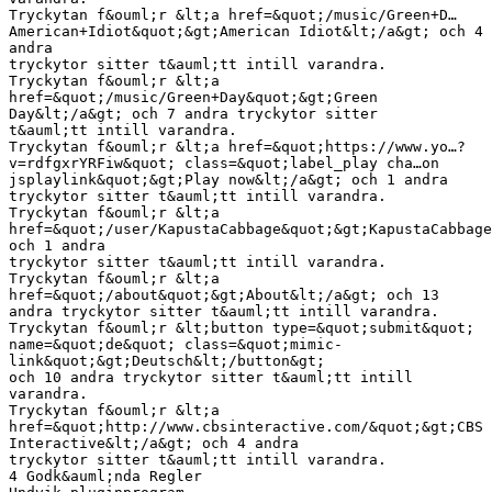
Tryckytan f&ouml;r &lt;a href=&quot;/music/Green+D…
American+Idiot&quot;&gt;American Idiot&lt;/a&gt; och 4
andra
tryckytor sitter t&auml;tt intill varandra.
Tryckytan f&ouml;r &lt;a
href=&quot;/music/Green+Day&quot;&gt;Green
Day&lt;/a&gt; och 7 andra tryckytor sitter
t&auml;tt intill varandra.
Tryckytan f&ouml;r &lt;a href=&quot;https://www.yo…?
v=rdfgxrYRFiw&quot; class=&quot;label_play cha…on
jsplaylink&quot;&gt;Play now&lt;/a&gt; och 1 andra
tryckytor sitter t&auml;tt intill varandra.
Tryckytan f&ouml;r &lt;a
href=&quot;/user/KapustaCabbage&quot;&gt;KapustaCabbage
och 1 andra
tryckytor sitter t&auml;tt intill varandra.
Tryckytan f&ouml;r &lt;a
href=&quot;/about&quot;&gt;About&lt;/a&gt; och 13
andra tryckytor sitter t&auml;tt intill varandra.
Tryckytan f&ouml;r &lt;button type=&quot;submit&quot;
name=&quot;de&quot; class=&quot;mimic-
link&quot;&gt;Deutsch&lt;/button&gt;
och 10 andra tryckytor sitter t&auml;tt intill
varandra.
Tryckytan f&ouml;r &lt;a
href=&quot;http://www.cbsinteractive.com/&quot;&gt;CBS
Interactive&lt;/a&gt; och 4 andra
tryckytor sitter t&auml;tt intill varandra.
4 Godk&auml;nda Regler