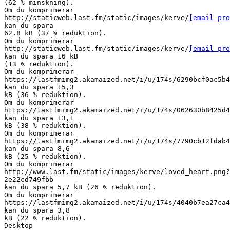
(62 % minskning).
Om du komprimerar
http://staticweb.last.fm/static/images/kerve/
[email pro
kan du spara
62,8 kB (37 % reduktion).
Om du komprimerar
http://staticweb.last.fm/static/images/kerve/
[email pro
kan du spara 16 kB
(13 % reduktion).
Om du komprimerar
https://lastfmimg2.akamaized.net/i/u/174s/6290bcf0ac5b4
kan du spara 15,3
kB (36 % reduktion).
Om du komprimerar
https://lastfmimg2.akamaized.net/i/u/174s/062630b8425d4
kan du spara 13,1
kB (38 % reduktion).
Om du komprimerar
https://lastfmimg2.akamaized.net/i/u/174s/7790cb12fdab4
kan du spara 8,6
kB (25 % reduktion).
Om du komprimerar
http://www.last.fm/static/images/kerve/loved_heart.png?
2e22cd749fbb
kan du spara 5,7 kB (26 % reduktion).
Om du komprimerar
https://lastfmimg2.akamaized.net/i/u/174s/4040b7ea27ca4
kan du spara 3,8
kB (22 % reduktion).
Desktop