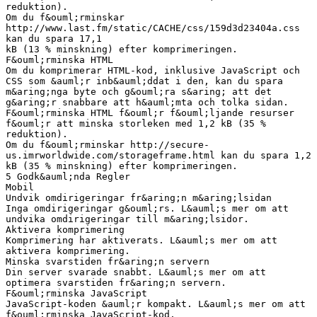
reduktion).
Om du f&ouml;rminskar
http://www.last.fm/static/CACHE/css/159d3d23404a.css
kan du spara 17,1
kB (13 % minskning) efter komprimeringen.
F&ouml;rminska HTML
Om du komprimerar HTML-kod, inklusive JavaScript och
CSS som &auml;r inb&auml;ddat i den, kan du spara
m&aring;nga byte och g&ouml;ra s&aring; att det
g&aring;r snabbare att h&auml;mta och tolka sidan.
F&ouml;rminska HTML f&ouml;r f&ouml;ljande resurser
f&ouml;r att minska storleken med 1,2 kB (35 %
reduktion).
Om du f&ouml;rminskar http://secure-
us.imrworldwide.com/storageframe.html kan du spara 1,2
kB (35 % minskning) efter komprimeringen.
5 Godk&auml;nda Regler
Mobil
Undvik omdirigeringar fr&aring;n m&aring;lsidan
Inga omdirigeringar g&ouml;rs. L&auml;s mer om att
undvika omdirigeringar till m&aring;lsidor.
Aktivera komprimering
Komprimering har aktiverats. L&auml;s mer om att
aktivera komprimering.
Minska svarstiden fr&aring;n servern
Din server svarade snabbt. L&auml;s mer om att
optimera svarstiden fr&aring;n servern.
F&ouml;rminska JavaScript
JavaScript-koden &auml;r kompakt. L&auml;s mer om att
f&ouml;rminska JavaScript-kod.