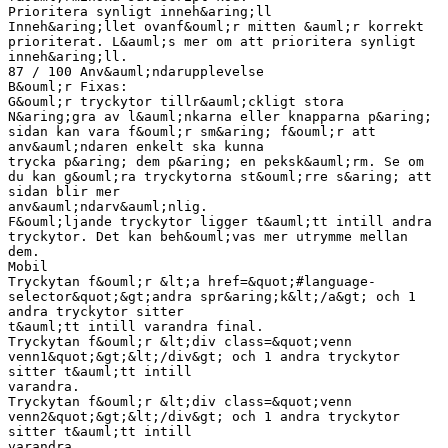
Prioritera synligt inneh&aring;ll
Inneh&aring;llet ovanf&ouml;r mitten &auml;r korrekt
prioriterat. L&auml;s mer om att prioritera synligt
inneh&aring;ll.
87 / 100 Anv&auml;ndarupplevelse
B&ouml;r Fixas:
G&ouml;r tryckytor tillr&auml;ckligt stora
N&aring;gra av l&auml;nkarna eller knapparna p&aring;
sidan kan vara f&ouml;r sm&aring; f&ouml;r att
anv&auml;ndaren enkelt ska kunna
trycka p&aring; dem p&aring; en peksk&auml;rm. Se om
du kan g&ouml;ra tryckytorna st&ouml;rre s&aring; att
sidan blir mer
anv&auml;ndarv&auml;nlig.
F&ouml;ljande tryckytor ligger t&auml;tt intill andra
tryckytor. Det kan beh&ouml;vas mer utrymme mellan
dem.
Mobil
Tryckytan f&ouml;r &lt;a href=&quot;#language-
selector&quot;&gt;andra spr&aring;k&lt;/a&gt; och 1
andra tryckytor sitter
t&auml;tt intill varandra final.
Tryckytan f&ouml;r &lt;div class=&quot;venn
venn1&quot;&gt;&lt;/div&gt; och 1 andra tryckytor
sitter t&auml;tt intill
varandra.
Tryckytan f&ouml;r &lt;div class=&quot;venn
venn2&quot;&gt;&lt;/div&gt; och 1 andra tryckytor
sitter t&auml;tt intill
varandra.