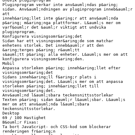
Undvik pluginprogram
Pluginprogram verkar inte anv&auml;ndas p&aring;
sidan. Anv&auml;ndningen av pluginprogram inneb&auml;r
att
inneh&aring;llet inte g&aring;r att anv&auml;nda
p&aring; m&aring;nga plattformar. L&auml;s mer om
varf&ouml;r det &auml;r viktigt att undvika
pluginprogram.
Konfigurera visningsomr&aring;det
Sidan har ett visningsomr&aring;de som matchar
enhetens storlek. Det inneb&auml;r att den
&aring;terges p&aring; r&auml;tt
s&auml;tt p&aring; alla enheter. L&auml;s mer om att
konfigurera visningsomr&aring;den.
Mobil
Anpassa storleken p&aring; inneh&aring;llet efter
visningsomr&aring;det
Sidans inneh&aring;ll f&aring;r plats i
visningsomr&aring;det. L&auml;s mer om att anpassa
storleken p&aring; inneh&aring;llet till
visningsomr&aring;det.
Anv&auml;nd l&auml;sbara teckensnittsstorlekar
Texten p&aring; sidan &auml;r l&auml;sbar. L&auml;s
mer om att anv&auml;nda l&auml;sbara
teckensnittsstorlekar.
Desktop
69 / 100 Hastighet
B&ouml;r Fixas:
Ta bort JavaScript- och CSS-kod som blockerar
renderingen fr&aring;n