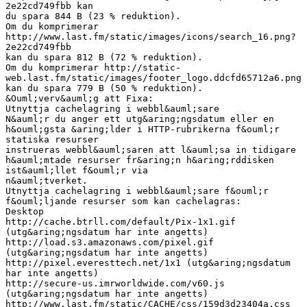
2e22cd749fbb kan
du spara 844 B (23 % reduktion).
Om du komprimerar
http://www.last.fm/static/images/icons/search_16.png?
2e22cd749fbb
kan du spara 812 B (72 % reduktion).
Om du komprimerar http://static-
web.last.fm/static/images/footer_logo.ddcfd65712a6.png
kan du spara 779 B (50 % reduktion).
&Ouml;verv&auml;g att Fixa:
Utnyttja cachelagring i webbl&auml;sare
N&auml;r du anger ett utg&aring;ngsdatum eller en
h&ouml;gsta &aring;lder i HTTP-rubrikerna f&ouml;r
statiska resurser
instrueras webbl&auml;saren att l&auml;sa in tidigare
h&auml;mtade resurser fr&aring;n h&aring;rddisken
ist&auml;llet f&ouml;r via
n&auml;tverket.
Utnyttja cachelagring i webbl&auml;sare f&ouml;r
f&ouml;ljande resurser som kan cachelagras:
Desktop
http://cache.btrll.com/default/Pix-1x1.gif
(utg&aring;ngsdatum har inte angetts)
http://load.s3.amazonaws.com/pixel.gif
(utg&aring;ngsdatum har inte angetts)
http://pixel.everesttech.net/1x1 (utg&aring;ngsdatum
har inte angetts)
http://secure-us.imrworldwide.com/v60.js
(utg&aring;ngsdatum har inte angetts)
http://www.last.fm/static/CACHE/css/159d3d23404a.css