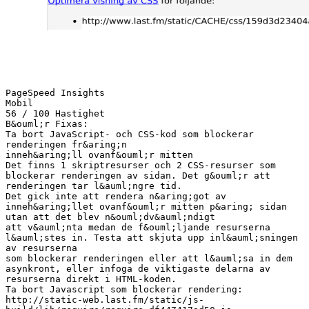
PageSpeed Insights
Mobil
56 / 100 Hastighet
B&ouml;r Fixas:
Ta bort JavaScript- och CSS-kod som blockerar
renderingen fr&aring;n
inneh&aring;ll ovanf&ouml;r mitten
Det finns 1 skriptresurser och 2 CSS-resurser som
blockerar renderingen av sidan. Det g&ouml;r att
renderingen tar l&auml;ngre tid.
Det gick inte att rendera n&aring;got av
inneh&aring;llet ovanf&ouml;r mitten p&aring; sidan
utan att det blev n&ouml;dv&auml;ndigt
att v&auml;nta medan de f&ouml;ljande resurserna
l&auml;stes in. Testa att skjuta upp inl&auml;sningen
av resurserna
som blockerar renderingen eller att l&auml;sa in dem
asynkront, eller infoga de viktigaste delarna av
resurserna direkt i HTML-koden.
Ta bort Javascript som blockerar rendering:
http://static-web.last.fm/static/js-