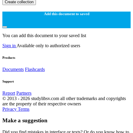
Create collection
Add this document to saved
You can add this document to your saved list
Sign in
Available only to authorized users
Products
Documents
Flashcards
Support
Report
Partners
© 2013 - 2026 studylibsv.com all other trademarks and copyrights
are the property of their respective owners
Privacy
Terms
Make a suggestion
Did you find mistakes in interface or texts? Or do you know how to