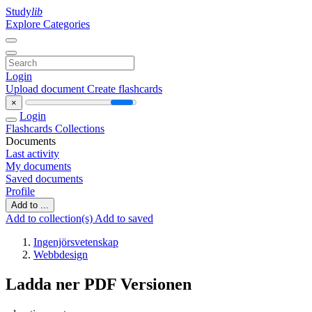
Study
lib
Explore Categories
Login
Upload document
Create flashcards
×
Login
Flashcards
Collections
Documents
Last activity
My documents
Saved documents
Profile
Add to ...
Add to collection(s)
Add to saved
Ingenjörsvetenskap
Webbdesign
Ladda ner PDF Versionen