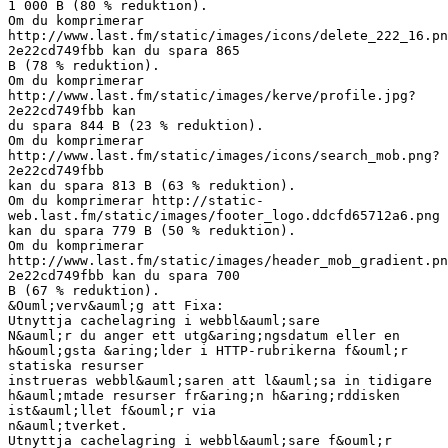
1 000 B (80 % reduktion).
Om du komprimerar
http://www.last.fm/static/images/icons/delete_222_16.pn
2e22cd749fbb kan du spara 865
B (78 % reduktion).
Om du komprimerar
http://www.last.fm/static/images/kerve/profile.jpg?
2e22cd749fbb kan
du spara 844 B (23 % reduktion).
Om du komprimerar
http://www.last.fm/static/images/icons/search_mob.png?
2e22cd749fbb
kan du spara 813 B (63 % reduktion).
Om du komprimerar http://static-
web.last.fm/static/images/footer_logo.ddcfd65712a6.png
kan du spara 779 B (50 % reduktion).
Om du komprimerar
http://www.last.fm/static/images/header_mob_gradient.pn
2e22cd749fbb kan du spara 700
B (67 % reduktion).
&Ouml;verv&auml;g att Fixa:
Utnyttja cachelagring i webbl&auml;sare
N&auml;r du anger ett utg&aring;ngsdatum eller en
h&ouml;gsta &aring;lder i HTTP-rubrikerna f&ouml;r
statiska resurser
instrueras webbl&auml;saren att l&auml;sa in tidigare
h&auml;mtade resurser fr&aring;n h&aring;rddisken
ist&auml;llet f&ouml;r via
n&auml;tverket.
Utnyttja cachelagring i webbl&auml;sare f&ouml;r