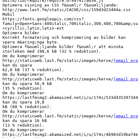
build/lib/require/require.df447417ad50.js
Optimera visning av CSS f&ouml;r f&ouml;ljande:
http://www.last.fm/static/CACHE/css/159d3d23404a.css
Mobil
https://fonts.googleapis.com/css?
family=Open+Sans:400italic,700italic,300,400,700&amp;su
=cyrillic,latin,latin-ext
Optimera bilder
Korrekt formatering och komprimering av bilder kan
spara m&aring;nga byte.
Optimera f&ouml;ljande bilder f&ouml;r att minska
storleken med 198,6 kB (32 % reduktion).
Om du komprimerar
http://staticweb.last.fm/static/images/kerve/
[email pro
kan du spara
62,8 kB (37 % reduktion).
Om du komprimerar
http://staticweb.last.fm/static/images/kerve/
[email pro
kan du spara 56,9 kB
(35 % reduktion).
Om du komprimerar
https://lastfmimg2.akamaized.net/i/u/174s/533d435397344
kan du spara 19,8
kB (60 % reduktion).
Om du komprimerar
http://staticweb.last.fm/static/images/kerve/
[email pro
kan du spara 16 kB
(13 % reduktion).
Om du komprimerar
https://lastfmimg2.akamaized.net/i/u/174s/4b983d19ba74e