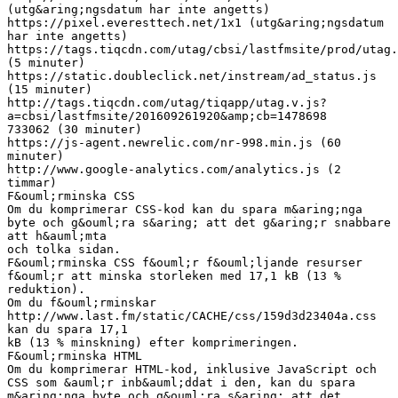
(utg&aring;ngsdatum har inte angetts)
https://pixel.everesttech.net/1x1 (utg&aring;ngsdatum
har inte angetts)
https://tags.tiqcdn.com/utag/cbsi/lastfmsite/prod/utag.
(5 minuter)
https://static.doubleclick.net/instream/ad_status.js
(15 minuter)
http://tags.tiqcdn.com/utag/tiqapp/utag.v.js?
a=cbsi/lastfmsite/201609261920&amp;cb=1478698
733062 (30 minuter)
https://js-agent.newrelic.com/nr-998.min.js (60
minuter)
http://www.google-analytics.com/analytics.js (2
timmar)
F&ouml;rminska CSS
Om du komprimerar CSS-kod kan du spara m&aring;nga
byte och g&ouml;ra s&aring; att det g&aring;r snabbare
att h&auml;mta
och tolka sidan.
F&ouml;rminska CSS f&ouml;r f&ouml;ljande resurser
f&ouml;r att minska storleken med 17,1 kB (13 %
reduktion).
Om du f&ouml;rminskar
http://www.last.fm/static/CACHE/css/159d3d23404a.css
kan du spara 17,1
kB (13 % minskning) efter komprimeringen.
F&ouml;rminska HTML
Om du komprimerar HTML-kod, inklusive JavaScript och
CSS som &auml;r inb&auml;ddat i den, kan du spara
m&aring;nga byte och g&ouml;ra s&aring; att det