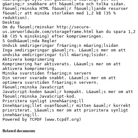
g&aring;r snabbare att h&auml;mta och tolka sidan.
F&ouml;rminska HTML f&ouml;r f&ouml;ljande resurser
f&ouml;r att minska storleken med 1,2 kB (35 %
reduktion).
Desktop
Om du f&ouml;rminskar http://secure-
us.imrworldwide.com/storageframe.html kan du spara 1,2
kB (35 % minskning) efter komprimeringen.
5 Godk&auml;nda Regler
Undvik omdirigeringar fr&aring;n m&aring;lsidan
Inga omdirigeringar g&ouml;rs. L&auml;s mer om att
undvika omdirigeringar till m&aring;lsidor.
Aktivera komprimering
Komprimering har aktiverats. L&auml;s mer om att
aktivera komprimering.
Minska svarstiden fr&aring;n servern
Din server svarade snabbt. L&auml;s mer om att
optimera svarstiden fr&aring;n servern.
F&ouml;rminska JavaScript
JavaScript-koden &auml;r kompakt. L&auml;s mer om att
f&ouml;rminska JavaScript-kod.
Prioritera synligt inneh&aring;ll
Inneh&aring;llet ovanf&ouml;r mitten &auml;r korrekt
prioriterat. L&auml;s mer om att prioritera synligt
inneh&aring;ll.
Related documents