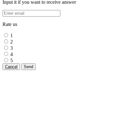
Input it if you want to receive answer
Rate us
1
2
3
4
5
Cancel
Send