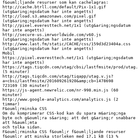
f&ouml;ljande resurser som kan cachelagras:
http://cache.btrll.com/default/Pix-1x1.gif
(utg&aring;ngsdatum har inte angetts)
http://load.s3.amazonaws.com/pixel.gif
(utg&aring;ngsdatum har inte angetts)
http://pixel.everesttech.net/1x1 (utg&aring;ngsdatum
har inte angetts)
http://secure-us.imrworldwide.com/v60.js
(utg&aring;ngsdatum har inte angetts)
http://www.last.fm/static/CACHE/css/159d3d23404a.css
(utg&aring;ngsdatum har inte angetts)
Mobil
https://pixel.everesttech.net/1x1 (utg&aring;ngsdatum
har inte angetts)
https://tags.tiqcdn.com/utag/cbsi/lastfmsite/prod/utag.
(5 minuter)
http://tags.tiqcdn.com/utag/tiqapp/utag.v.js?
a=cbsi/lastfmsite/201609261920&amp;cb=1478698
723169 (30 minuter)
https://js-agent.newrelic.com/nr-998.min.js (60
minuter)
http://www.google-analytics.com/analytics.js (2
timmar)
F&ouml;rminska CSS
Om du komprimerar CSS-kod kan du spara m&aring;nga
byte och g&ouml;ra s&aring; att det g&aring;r snabbare
att h&auml;mta
och tolka sidan.
F&ouml;rminska CSS f&ouml;r f&ouml;ljande resurser
f&ouml;r att minska storleken med 17,1 kB (13 %