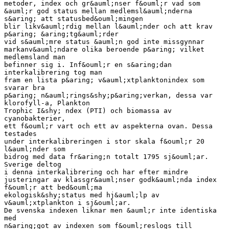
metoder, index och gr&auml;nser f&ouml;r vad som
&auml;r god status mellan medlemsl&auml;nderna
s&aring; att statusbed&ouml;mingen
blir likv&auml;rdig mellan l&auml;nder och att krav
p&aring; &aring;tg&auml;rder
vid s&auml;mre status &auml;n god inte missgynnar
markanv&auml;ndare olika beroende p&aring; vilket
medlemsland man
befinner sig i. Inf&ouml;r en s&aring;dan
interkalibrering tog man
fram en lista p&aring; v&auml;xtplanktonindex som
svarar bra
p&aring; n&auml;rings&shy;p&aring;verkan, dessa var
klorofyll-a, Plankton
Trophic I&shy; ndex (PTI) och biomassa av
cyanobakterier,
ett f&ouml;r vart och ett av aspekterna ovan. Dessa
testades
under interkalibreringen i stor skala f&ouml;r 20
l&auml;nder som
bidrog med data fr&aring;n totalt 1795 sj&ouml;ar.
Sverige deltog
i denna interkalibrering och har efter mindre
justeringar av klassgr&auml;nser godk&auml;nda index
f&ouml;r att bed&ouml;ma
ekologisk&shy;status med hj&auml;lp av
v&auml;xtplankton i sj&ouml;ar.
De svenska indexen liknar men &auml;r inte identiska
med
n&aring;got av indexen som f&ouml;reslogs till