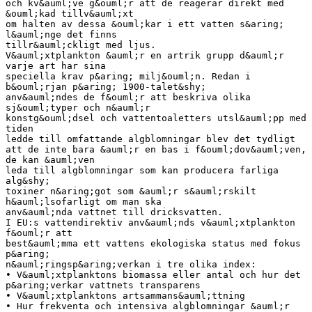
och kv&auml;ve g&ouml;r att de reagerar direkt med
&ouml;kad tillv&auml;xt
om halten av dessa &ouml;kar i ett vatten s&aring;
l&auml;nge det finns
tillr&auml;ckligt med ljus.
V&auml;xtplankton &auml;r en artrik grupp d&auml;r
varje art har sina
speciella krav p&aring; milj&ouml;n. Redan i
b&ouml;rjan p&aring; 1900-talet&shy;
anv&auml;ndes de f&ouml;r att beskriva olika
sj&ouml;typer och n&auml;r
konstg&ouml;dsel och vattentoaletters utsl&auml;pp med
tiden
ledde till omfattande algblomningar blev det tydligt
att de inte bara &auml;r en bas i f&ouml;dov&auml;ven,
de kan &auml;ven
leda till algblomningar som kan producera farliga
alg&shy;
toxiner n&aring;got som &auml;r s&auml;rskilt
h&auml;lsofarligt om man ska
anv&auml;nda vattnet till dricksvatten.
I EU:s vattendirektiv anv&auml;nds v&auml;xtplankton
f&ouml;r att
best&auml;mma ett vattens ekologiska status med fokus
p&aring;
n&auml;ringsp&aring;verkan i tre olika index:
• V&auml;xtplanktons biomassa eller antal och hur det
p&aring;verkar vattnets transparens
• V&auml;xtplanktons artsammans&auml;ttning
• Hur frekventa och intensiva algblomningar &auml;r