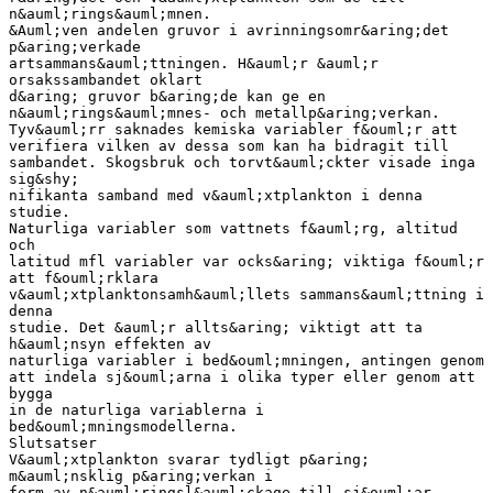
n&auml;rings&auml;mnen.
&Auml;ven andelen gruvor i avrinningsomr&aring;det
p&aring;verkade
artsammans&auml;ttningen. H&auml;r &auml;r
orsakssambandet oklart
d&aring; gruvor b&aring;de kan ge en
n&auml;rings&auml;mnes- och metallp&aring;verkan.
Tyv&auml;rr saknades kemiska variabler f&ouml;r att
verifiera vilken av dessa som kan ha bidragit till
sambandet. Skogsbruk och torvt&auml;ckter visade inga
sig&shy;
nifikanta samband med v&auml;xtplankton i denna
studie.
Naturliga variabler som vattnets f&auml;rg, altitud
och
latitud mfl variabler var ocks&aring; viktiga f&ouml;r
att f&ouml;rklara
v&auml;xtplanktonsamh&auml;llets sammans&auml;ttning i
denna
studie. Det &auml;r allts&aring; viktigt att ta
h&auml;nsyn effekten av
naturliga variabler i bed&ouml;mningen, antingen genom
att indela sj&ouml;arna i olika typer eller genom att
bygga
in de naturliga variablerna i
bed&ouml;mningsmodellerna.
Slutsatser
V&auml;xtplankton svarar tydligt p&aring;
m&auml;nsklig p&aring;verkan i
form av n&auml;ringsl&auml;ckage till sj&ouml;ar