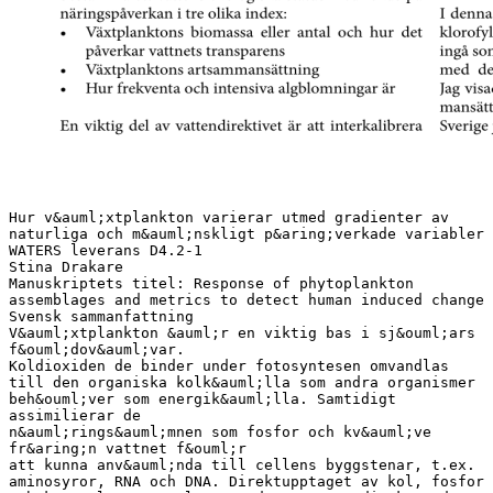
Hur v&auml;xtplankton varierar utmed gradienter av
naturliga och m&auml;nskligt p&aring;verkade variabler
WATERS leverans D4.2-1
Stina Drakare
Manuskriptets titel: Response of phytoplankton
assemblages and metrics to detect human induced change
Svensk sammanfattning
V&auml;xtplankton &auml;r en viktig bas i sj&ouml;ars
f&ouml;dov&auml;var.
Koldioxiden de binder under fotosyntesen omvandlas
till den organiska kolk&auml;lla som andra organismer
beh&ouml;ver som energik&auml;lla. Samtidigt
assimilierar de
n&auml;rings&auml;mnen som fosfor och kv&auml;ve
fr&aring;n vattnet f&ouml;r
att kunna anv&auml;nda till cellens byggstenar, t.ex.
aminosyror, RNA och DNA. Direktupptaget av kol, fosfor