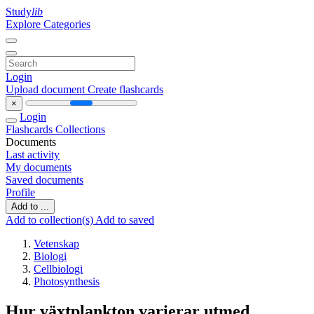
Study
lib
Explore Categories
Login
Upload document
Create flashcards
×
Login
Flashcards
Collections
Documents
Last activity
My documents
Saved documents
Profile
Add to ...
Add to collection(s)
Add to saved
Vetenskap
Biologi
Cellbiologi
Photosynthesis
Hur växtplankton varierar utmed