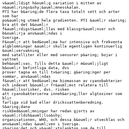
v&auml;ldigt h&ouml;g variation i mitten av
n&auml;rings&shy;&auml;mnesskalan.
PTI har b&aring;de flera taxa totalt sett och arter
som har
po&auml;ng utmed hela gradienten. PTI &auml;r s&aring;
bra att det b&ouml;r
f&auml;rdigst&auml;llas med klassgr&auml;nser och
b&ouml;rja anv&auml;ndas i
Sverige.
F&ouml;r att bed&ouml;ma hur intensiva och frekventa
algblomningar &auml;r skulle egentligen kontinuerlig
&ouml;vervakning
med satelliter eller med sensorer p&aring; bojar i
vattnet
beh&ouml;vas. Tills detta &auml;r m&ouml;jligt
b&ouml;r befintliga data, dvs
prover tagna en till tv&aring; g&aring;nger per
sommar, anv&auml;ndas
f&ouml;r att bed&ouml;ma biomassan av cyanobakterier
och indexet b&ouml;r fr&auml;mst relatera till
h&auml;lsorisker, dvs. risken
att cyanobakterierna inneh&aring;ller algtoxiner som
blir
farliga vid bad eller dricksvattenberedning.
S&aring;dana
riskbed&ouml;mningar har redan gjorts av
v&auml;rldsh&auml;lso&shy;
organisationen, WHO, och dessa b&ouml;r utvecklas och
anv&auml;ndas &auml;ven i Sverige.
r&aring;det och v&auml;xtplankton som de till