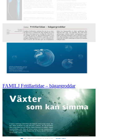
FAMILJ Fritillariidae – bägargroddar