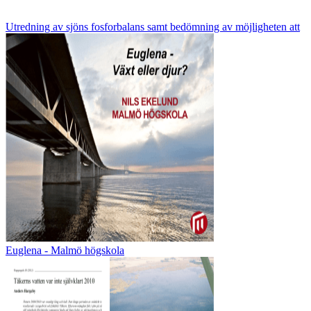
Utredning av sjöns fosforbalans samt bedömning av möjligheten att
Euglena - Malmö högskola