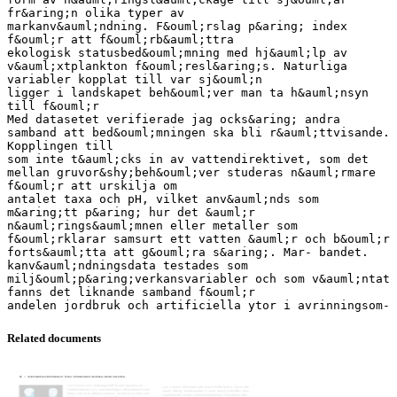
fr&aring;n olika typer av
markanv&auml;ndning. F&ouml;rslag p&aring; index
f&ouml;r att f&ouml;rb&auml;ttra
ekologisk statusbed&ouml;mning med hj&auml;lp av
v&auml;xtplankton f&ouml;resl&aring;s. Naturliga
variabler kopplat till var sj&ouml;n
ligger i landskapet beh&ouml;ver man ta h&auml;nsyn
till f&ouml;r
Med datasetet verifierade jag ocks&aring; andra
samband att bed&ouml;mningen ska bli r&auml;ttvisande.
Kopplingen till
som inte t&auml;cks in av vattendirektivet, som det
mellan gruvor&shy;beh&ouml;ver studeras n&auml;rmare
f&ouml;r att urskilja om
antalet taxa och pH, vilket anv&auml;nds som
m&aring;tt p&aring; hur det &auml;r
n&auml;rings&auml;mnen eller metaller som
f&ouml;rklarar samsurt ett vatten &auml;r och b&ouml;r
forts&auml;tta att g&ouml;ra s&aring;. Mar- bandet.
kanv&auml;ndningsdata testades som
milj&ouml;p&aring;verkansvariabler och som v&auml;ntat
fanns det liknande samband f&ouml;r
Related documents