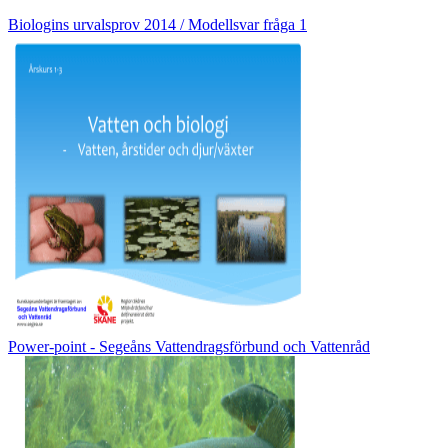
Biologins urvalsprov 2014 / Modellsvar fråga 1
Power-point - Segeåns Vattendragsförbund och Vattenråd