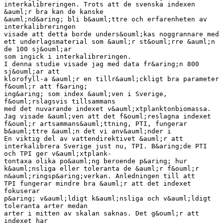
interkalibreringen. Trots att de svenska indexen
&auml;r bra kan de kanske
&auml;nd&aring; bli b&auml;ttre och erfarenheten av
interkalibreringen
visade att detta borde unders&ouml;kas noggrannare med
ett underlagsmaterial som &auml;r st&ouml;rre &auml;n
de 100 sj&ouml;ar
som ingick i interkalibreringen.
I denna studie visade jag med data fr&aring;n 800
sj&ouml;ar att
klorofyll-a &auml;r en tillr&auml;ckligt bra parameter
f&ouml;r att f&aring;
ing&aring; som index &auml;ven i Sverige,
f&ouml;rslagsvis tillsammans
med det nuvarande indexet v&auml;xtplanktonbiomassa.
Jag visade &auml;ven att det f&ouml;reslagna indexet
f&ouml;r artsammans&auml;ttning, PTI, fungerar
b&auml;ttre &auml;n det vi anv&auml;nder i
En viktig del av vattendirektivet &auml;r att
interkalibrera Sverige just nu, TPI. B&aring;de PTI
och TPI ger v&auml;xtplank-
tontaxa olika po&auml;ng beroende p&aring; hur
k&auml;nsliga eller toleranta de &auml;r f&ouml;r
n&auml;ringsp&aring;verkan. Anledningen till att
TPI fungerar mindre bra &auml;r att det indexet
fokuserar
p&aring; v&auml;ldigt k&auml;nsliga och v&auml;ldigt
toleranta arter medan
arter i mitten av skalan saknas. Det g&ouml;r att
indexet har