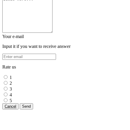
Your e-mail
Input it if you want to receive answer
Rate us
1
2
3
4
5
Cancel
Send