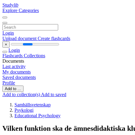
Study
lib
Explore Categories
Login
Upload document
Create flashcards
×
Login
Flashcards
Collections
Documents
Last activity
My documents
Saved documents
Profile
Add to ...
Add to collection(s)
Add to saved
Samhällsvetenskap
Psykologi
Educational Psychology
Vilken funktion ska de ämnesdidaktiska klu