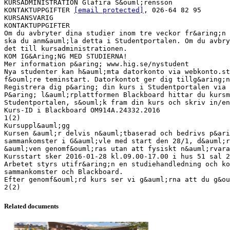
KURSADMINISTRATION Glafira S&ouml;rensson
KONTAKTUPPGIFTER
[email protected]
, 026-64 82 95
KURSANSVARIG
KONTAKTUPPGIFTER
Om du avbryter dina studier inom tre veckor fr&aring;n 
ska du anm&auml;la detta i Studentportalen. Om du avbry
det till kursadministrationen.
KOM IG&Aring;NG MED STUDIERNA!
Mer information p&aring; www.hig.se/nystudent
Nya studenter kan h&auml;mta datorkonto via webkonto.st
f&ouml;re teminstart. Datorkontot ger dig tillg&aring;n
Registrera dig p&aring; din kurs i Studentportalen via 
P&aring; l&auml;rplattformen Blackboard hittar du kurs
Studentportalen, s&ouml;k fram din kurs och skriv in/en
Kurs-ID i Blackboard OM914A.24332.2016
1(2)
Kursuppl&auml;gg
Kursen &auml;r delvis n&auml;tbaserad och bedrivs p&ari
sammankomster i G&auml;vle med start den 28/1, d&auml;r
&auml;ven genomf&ouml;ras utan att fysiskt n&auml;rvara
Kursstart sker 2016-01-28 kl.09.00-17.00 i hus 51 sal 2
Arbetet styrs utifr&aring;n en studiehandledning och ko
sammankomster och Blackboard.
Efter genomf&ouml;rd kurs ser vi g&auml;rna att du g&ou
Related documents