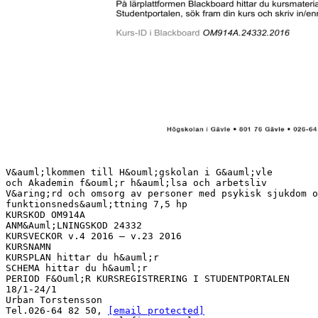
V&auml;lkommen till H&ouml;gskolan i G&auml;vle
och Akademin f&ouml;r h&auml;lsa och arbetsliv
V&aring;rd och omsorg av personer med psykisk sjukdom o
funktionsneds&auml;ttning 7,5 hp
KURSKOD OM914A
ANM&Auml;LNINGSKOD 24332
KURSVECKOR v.4 2016 – v.23 2016
KURSNAMN
KURSPLAN hittar du h&auml;r
SCHEMA hittar du h&auml;r
PERIOD F&Ouml;R KURSREGISTRERING I STUDENTPORTALEN
18/1-24/1
Urban Torstensson
Tel.026-64 82 50,
[email protected]