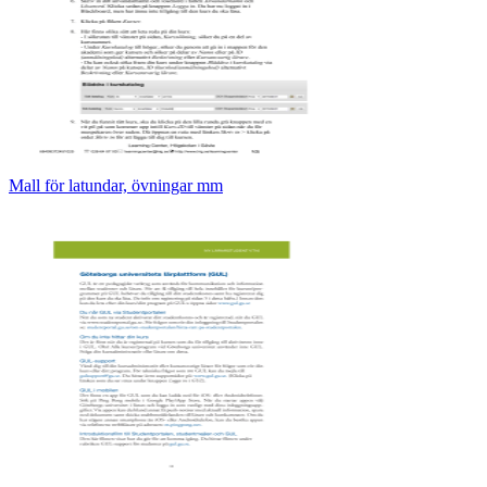
Mall för latundar, övningar mm