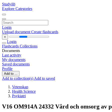
Study
lib
Explore Categories
Login
Upload document
Create flashcards
×
Login
Flashcards
Collections
Documents
Last activity
My documents
Saved documents
Profile
Add to ...
Add to collection(s)
Add to saved
Vetenskap
Health Science
Psykiatri
V16 OM914A 24332 Vård och omsorg av p