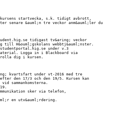
kursens startvecka, s.k. tidigt avbrott,
ter senare &auml;n tre veckor anm&auml;ler du
udent.hig.se tidigast tv&aring; veckor
g till H&ouml;gskolans webbtj&auml;nster.
studentportal.hig.se under v.3
material. Logga in i Blackboard via
rolla dig i kursen.
ng; kvartsfart under vt-2016 med tre
efter den 17/3 och den 19/5. Kursen kan
 vid sammankomsterna.
19.
mmunikation sker via telefon,
ml;r en utv&auml;rdering.