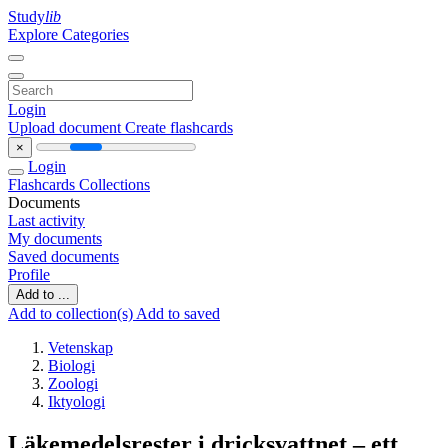
Study
lib
Explore Categories
Login
Upload document
Create flashcards
×
Login
Flashcards
Collections
Documents
Last activity
My documents
Saved documents
Profile
Add to ...
Add to collection(s)
Add to saved
Vetenskap
Biologi
Zoologi
Iktyologi
Läkemedelsrester i dricksvattnet – ett