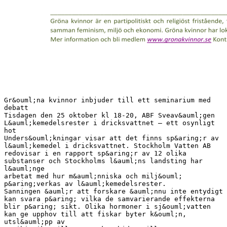
Gr&ouml;na kvinnor inbjuder till ett seminarium med
debatt
Tisdagen den 25 oktober kl 18-20, ABF Sveav&auml;gen
L&auml;kemedelsrester i dricksvattnet – ett osynligt
hot
Unders&ouml;kningar visar att det finns sp&aring;r av
l&auml;kemedel i dricksvattnet. Stockholm Vatten AB
redovisar i en rapport sp&aring;r av 12 olika
substanser och Stockholms l&auml;ns landsting har
l&auml;nge
arbetat med hur m&auml;nniska och milj&ouml;
p&aring;verkas av l&auml;kemedelsrester.
Sanningen &auml;r att forskare &auml;nnu inte entydigt
kan svara p&aring; vilka de samvarierande effekterna
blir p&aring; sikt. Olika hormoner i sj&ouml;vatten
kan ge upphov till att fiskar byter k&ouml;n,
utsl&auml;pp av