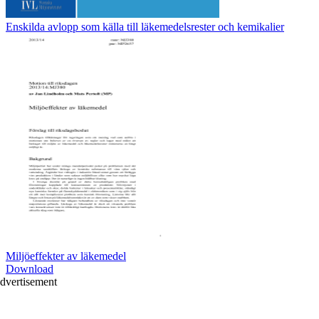
Enskilda avlopp som källa till läkemedelsrester och kemikalier
Miljöeffekter av läkemedel
Download
dvertisement