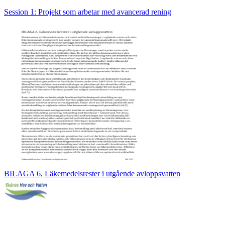
Session 1: Projekt som arbetar med avancerad rening
BILAGA 6, Läkemedelsrester i utgående avloppsvatten