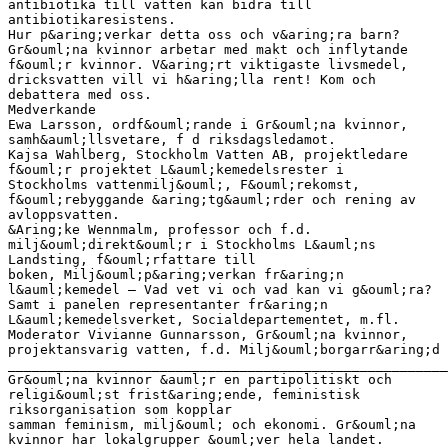
antibiotika till vatten kan bidra till
antibiotikaresistens.
Hur p&aring;verkar detta oss och v&aring;ra barn?
Gr&ouml;na kvinnor arbetar med makt och inflytande
f&ouml;r kvinnor. V&aring;rt viktigaste livsmedel,
dricksvatten vill vi h&aring;lla rent! Kom och
debattera med oss.
Medverkande
Ewa Larsson, ordf&ouml;rande i Gr&ouml;na kvinnor,
samh&auml;llsvetare, f d riksdagsledamot.
Kajsa Wahlberg, Stockholm Vatten AB, projektledare
f&ouml;r projektet L&auml;kemedelsrester i
Stockholms vattenmilj&ouml;, F&ouml;rekomst,
f&ouml;rebyggande &aring;tg&auml;rder och rening av
avloppsvatten.
&Aring;ke Wennmalm, professor och f.d.
milj&ouml;direkt&ouml;r i Stockholms L&auml;ns
Landsting, f&ouml;rfattare till
boken, Milj&ouml;p&aring;verkan fr&aring;n
l&auml;kemedel – Vad vet vi och vad kan vi g&ouml;ra?
Samt i panelen representanter fr&aring;n
L&auml;kemedelsverket, Socialdepartementet, m.fl.
Moderator Vivianne Gunnarsson, Gr&ouml;na kvinnor,
projektansvarig vatten, f.d. Milj&ouml;borgarr&aring;d
_______________________________________________________
Gr&ouml;na kvinnor &auml;r en partipolitiskt och
religi&ouml;st frist&aring;ende, feministisk
riksorganisation som kopplar
samman feminism, milj&ouml; och ekonomi. Gr&ouml;na
kvinnor har lokalgrupper &ouml;ver hela landet.