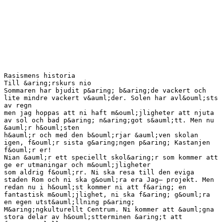
Rasismens historia Till &aring;rskurs nio Sommaren har bjudit p&aring; b&aring;de vackert och lite mindre vackert v&auml;der. Solen har avl&ouml;sts av regn men jag hoppas att ni haft m&ouml;jligheter att njuta av sol och bad p&aring; n&aring;got s&auml;tt. Men nu &auml;r h&ouml;sten h&auml;r och med den b&ouml;rjar &auml;ven skolan igen, f&ouml;r sista g&aring;ngen p&aring; Kastanjen f&ouml;r er! Nian &auml;r ett speciellt skol&aring;r som kommer att ge er utmaningar och m&ouml;jligheter som aldrig f&ouml;rr. Ni ska resa till den eviga staden Rom och ni ska g&ouml;ra era Jag– projekt. Men redan nu i h&ouml;st kommer ni att f&aring; en fantastisk m&ouml;jlighet, ni ska f&aring; g&ouml;ra en egen utst&auml;llning p&aring; M&aring;ngkulturellt Centrum. Ni kommer att &auml;gna stora delar av h&ouml;stterminen &aring;t att framst&auml;lla en utst&auml;llning om rasismens historia. Vi kommer att g&ouml;ra studiebes&ouml;k och f&aring; bes&ouml;k av intressanta m&auml;nniskor som kommer att f&ouml;rel&auml;sa men &auml;ven hj&auml;lpa er att g&ouml;ra en j&auml;ttebra utst&auml;llning. Arbetet kommer &auml;ven att inneb&auml;ra mer ”vanligt” skolarbete d&auml;r ni kommer att f&aring; lyssna p&aring; genomg&aring;ngar, s&ouml;ka information, analysera och skriva texter. Den text ni nu har i h&auml;nderna &auml;r t&auml;nkt som en utg&aring;ngspunkt f&ouml;r ert informationss&ouml;kande. H&auml;r finner ni en kort beskrivning av rasismens historia fr&aring;n antiken fram till idag. Ni kommer inte vara tvungna att l&auml;sa hela texten om ni inte vill. Vissa delar kommer alla att beh&ouml;va l&auml;sa medan andra delar &auml;r t&auml;nkta som just en utg&aring;ngspunkt f&ouml;r informationss&ouml;kning. Patrik Norberg Stockholm 19/8 2012 2 Inneh&aring;ll Rasismens historia ..................................................................................................................1 Till &aring;rskurs nio....................................................................................................................2 Del 1 F&ouml;rrasismen fr&aring;n Antiken till Linn&eacute; ...............................................................................5 Vi och dem .........................................................................................................................5 Vi- och dem-gruppen ......................................................................................................5 Antiken...............................................................................................................................6 Medeltiden: perspektiven krymper ......................................................................................7 Koloniseringen av Amerika och Afrika ...............................................................................8 Antropologi: att studera m&auml;nniskan.....................................................................................9 Del 2 Vetenskaplig rasism: imperialism och folkmord .......................................................... 13 Gobineau och rasernas oj&auml;mlikhet..................................................................................... 14 Att m&auml;ta m&auml;nniskan .......................................................................................................... 15 Evolutionen och kampen f&ouml;r tillvaron ............................................................................... 16 Sv&auml;lt och utrotning: den vetenskapliga rasismen i praktiken .............................................. 17 Sverige och Statens rasbiologiskainstitut........................................................................... 20 Del 3 Antisemitism ............................................................................................................... 21 Del 4. Nazismen och f&ouml;rintelsen ........................................................................................... 25 Nazismens ideologi........................................................................................................... 25 Arierna och det tyska folket .......................................................................................... 26 Nazismen och det judiska folket ....................................................................................... 27 F&ouml;rintelsen ........................................................................................................................ 28 Del ett ........................................................................................................................... 29 Del tv&aring; .......................................................................................................................... 30 Del tre........................................................................................................................... 31 Varf&ouml;r? ............................................................................................................................. 33 Del 5 Rasismen efter 1945: Kulturrasism .............................................................................. 36 3 Fallet USA........................................................................................................................ 36 Fallet Sydafrika ................................................................................................................ 39 Kulturrasism: rasismen idag .............................................................................................. 41 M&aring;ste man vara vit f&ouml;r att vara rasist? ............................................................................... 44 K&auml;llor ................................................................................................................................... 45 Film .............................................................................................................................. 45 4 Del 1 F&ouml;rrasismen fr&aring;n Antiken till Linn&eacute; Vi och dem Vi m&auml;nniskor har ett psykologiskt behov av att skapa ordning i v&aring;ra intryck av v&auml;rlden f&ouml;r att vi ska kunna f&ouml;rst&aring; vad som h&auml;nder omkring oss. T&auml;nk om du inte f&ouml;rstod vad som h&auml;nde om kring dig. F&ouml;rs&ouml;k att f&ouml;rest&auml;lla dig att du inte k&auml;nner igen n&aring;got omkring dig, inget du ser, h&ouml;r, k&auml;nner eller k&auml;nner lukten av. Hur ska du d&aring; kunna veta vad som &auml;r farligt och inte? Religionen och vetenskapen &auml;r b&aring;da s&auml;tt f&ouml;r oss att f&ouml;rklara det ok&auml;nda och p&aring; s&aring; s&auml;tt skapa ordning i tillvaron. Men &auml;ven kultur bidrar till att f&ouml;rklara vad vi ser och h&ouml;r. Man kan s&auml;ga att vi m&auml;nniskor &auml;r f&ouml;rprogrammerade f&ouml;r att sortera v&aring;ra intryck av v&auml;rlden i olika kategorier. Den kategoriserade informationen skapar en mall f&ouml;r sortering av intryck som g&ouml;r att vi automatiskt. Allts&aring; utan att det varje g&aring;ng &auml;r medvetet, sorteras v&aring;ra intryck i olika kategorier utifr&aring;n tidigare erfarenheter. Dessa kategorier anv&auml;nder vi f&ouml;r att best&auml;mma hur vi ska agera i olika situationer. F&ouml;r att uttrycka detta enkelt om du bara har samkat sura apelsiner kommer du inte att v&auml;lja att ta en apelsin ur fruktsk&aring;len eftersom du vet att de kommer att vara sura. Men du kommer troligen inte heller att v&auml;lja en grapefrukt eller en klementin eftersom de liknar apelsinen och du kommer att anta att &auml;ven de &auml;r sura. Denna funktion hos oss m&auml;ninskor har varit till nytta p&aring; m&aring;nga s&auml;tt och skyddat oss fr&aring;n s&aring;dant som &auml;r skadligt f&ouml;r oss. Men den har ett pris, f&ouml;rdomar och en &ouml;nskan att dela upp oss i vi och dem. Vi- och dem-gruppen Liksom vi sorterar och kategoriserar vara intryck av v&auml;rlden s&aring; sorterar vi &auml;ven andra m&auml;nniskor vissa tycker vi &auml;r snygga andra fula, vissa tycker vi verkar trevliga andra otrevliga. Men viktigast av allt vissa tycker vi &auml;r mer lika oss sj&auml;lva &auml;n andra, det kan vara n&aring;got s&aring; enkelt som att man gillar samma fotbollslag eller att man kommer fr&aring;n samma stad, detta skapar en k&auml;nsla av gemenskap. De personer som man uppfattar som lika en sj&auml;lv kommer man att kategorisera som en vi-grupp. Men varje g&aring;ng vi skapar en vi-grupp kommer vi &auml;ven att skapa en dem-grupp, allts&aring; de som inte tillh&ouml;r vi-gruppen. I dagens samh&auml;lle kan varje person s&auml;gas tillh&ouml;ra flera vi-grupper familjen, klassen och kompisg&auml;nget. Vi-gruppen kommer alltid att uppfattas som det normala, det k&auml;nns naturligt eller normalt att exempelvis fira jul p&aring; just det s&auml;tt som ni g&ouml;r i er familj och lite onaturligt 5 och konstigt att fira jul p&aring; n&aring;got annat s&auml;tt. Allts&aring; dem-gruppen &auml;r annorlunda &auml;n vi-gruppen och deras beteende avviker fr&aring;n vi-gruppens beteende, vilket ses som det normala. Demgruppen ses allts&aring; som onormal i f&ouml;rh&aring;llande till vi-gruppen och ju mer dem-gruppen avviker fr&aring;n vi-gruppen ju mer onormala och konstiga upplevs dem-gruppen. F&ouml;r att &aring;terg&aring; till v&aring;rt exempel om jul firanden om dem-gruppen v&auml;ljer att &ouml;ppna sina julklappar f&ouml;re Kalle Anka ist&auml;llet f&ouml;r som ni (vi-gruppen) g&ouml;r efter Kalle Anka s&aring; &auml;r det en relativt liten avvikelse som kanske kan uppfattas som lite konstig men fortfarande normal. Men om vi ist&auml;llet f&ouml;rest&auml;ller oss att en familj inte ger n&aring;gra julklappar s&aring; blir avvikelsen betydligt st&ouml;rre och risken f&ouml;r att vi-gruppen (de som ger julklappar) kommer att uppfatta dem-gruppen (de som inte ger julklappar) som mycket avvikande och d&auml;r med onormala &auml;r stor. N&auml;r denna skillnad mellan vi-gruppen och dem-gruppen u