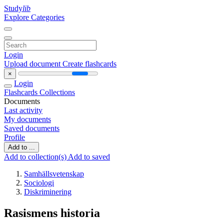
Study
lib
Explore Categories
Login
Upload document
Create flashcards
×
Login
Flashcards
Collections
Documents
Last activity
My documents
Saved documents
Profile
Add to ...
Add to collection(s)
Add to saved
Samhällsvetenskap
Sociologi
Diskriminering
Rasismens historia