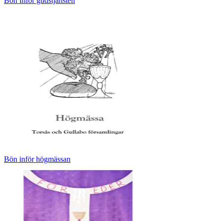
Bön Inför gudstjänsten
Bön inför högmässan