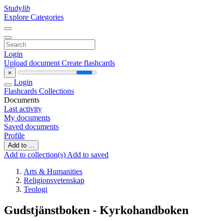
Study
lib
Explore Categories
Login
Upload document
Create flashcards
×
Login
Flashcards
Collections
Documents
Last activity
My documents
Saved documents
Profile
Add to ...
Add to collection(s)
Add to saved
Arts & Humanities
Religionsvetenskap
Teologi
Gudstjänstboken - Kyrkohandboken