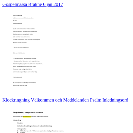
Gospelmässa Bräkne 6 jan 2017
Klockringning Välkommen och Meddelanden Psalm Inledningsord