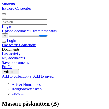
Study
lib
Explore Categories
Login
Upload document
Create flashcards
×
Login
Flashcards
Collections
Documents
Last activity
My documents
Saved documents
Profile
Add to ...
Add to collection(s)
Add to saved
Arts & Humanities
Religionsvetenskap
Teologi
Mässa i påsknatten (B)