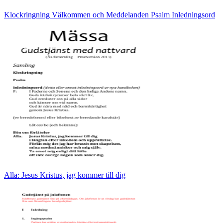
Klockringning Välkommen och Meddelanden Psalm Inledningsord
Alla: Jesus Kristus, jag kommer till dig