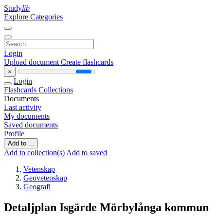
Study
lib
Explore Categories
Login
Upload document
Create flashcards
×
Login
Flashcards
Collections
Documents
Last activity
My documents
Saved documents
Profile
Add to ...
Add to collection(s)
Add to saved
Vetenskap
Geovetenskap
Geografi
Detaljplan Isgärde Mörbylånga kommun