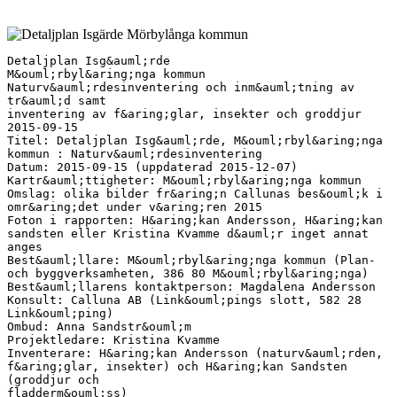
Detaljplan Isg&auml;rde M&ouml;rbyl&aring;nga kommun Naturv&auml;rdesinventering och inm&auml;tning av tr&auml;d samt inventering av f&aring;glar, insekter och groddjur 2015-09-15 Titel: Detaljplan Isg&auml;rde, M&ouml;rbyl&aring;nga kommun : Naturv&auml;rdesinventering Datum: 2015-09-15 (uppdaterad 2015-12-07) Kartr&auml;ttigheter: M&ouml;rbyl&aring;nga kommun Omslag: olika bilder fr&aring;n Callunas bes&ouml;k i omr&aring;det under v&aring;ren 2015 Foton i rapporten: H&aring;kan Andersson, H&aring;kan sandsten eller Kristina Kvamme d&auml;r inget annat anges Best&auml;llare: M&ouml;rbyl&aring;nga kommun (Plan- och byggverksamheten, 386 80 M&ouml;rbyl&aring;nga) Best&auml;llarens kontaktperson: Magdalena Andersson Konsult: Calluna AB (Link&ouml;pings slott, 582 28 Link&ouml;ping) Ombud: Anna Sandstr&ouml;m Projektledare: Kristina Kvamme Inventerare: H&aring;kan Andersson (naturv&auml;rden, f&aring;glar, insekter) och H&aring;kan Sandsten (groddjur och fladderm&ouml;ss) Rapportf&ouml;rfattare: H&aring;kan Andersson och H&aring;kan Sandsten Kartor: Vadym Sokol Kvalitetss&auml;kring: Kristina Kvamme och Emma Campbell Intern projektbeteckning: KKE0009 Inneh&aring;ll 1.1 UPPDRAGET ..........................................................................................................................................4 1.2 BAKGRUND ..........................................................................................................................................4 2 METOD .....................................................................................................................................................5 2.1 NATURV&Auml;RDESINVENTERING ...............................................................................................................5 2.2 INM&Auml;TNING AV TR&Auml;D ...........................................................................................................................6 2.3 F&Aring;GELINVENTERING .............................................................................................................................6 2.4 INSEKTSINVENTERING ..........................................................................................................................6 2.5 INVENTERING AV GRODDJUR ................................................................................................................6 3 RESULTAT - NATURV&Auml;RDESINVENTERING ................................................................................7 3.1 SAMMANFATTANDE BESKRIVNING AV PLANOMR&Aring;DET ........................................................................7 3.2 IDENTIFIERADE NATURV&Auml;RDEN............................................................................................................7 3.3 TIDIGARE K&Auml;NDA ARTFYND .................................................................................................................9 4 RESULTAT – &Ouml;VRIGA METODER .....................................................................................................9 4.1 INM&Auml;TNING AV V&Auml;RDEFULLA TR&Auml;D .....................................................................................................9 4.2 F&Aring;GELINVENTERING .............................................................................................................................9 4.3 INSEKTSINVENTERING ........................................................................................................................10 4.4 INVENTERING AV GRODDJUR ..............................................................................................................10 4.5 ARTFYND ...........................................................................................................................................12 5 DISKUSSION ..........................................................................................................................................14 REFERENSER ..........................................................................................................................................16 Bilagor Bilaga 1: Katalog – naturv&auml;rdesobjekt Bilaga 2: Karta – naturv&auml;rden Bilaga 3: Artlista - f&aring;glar 3 1 Inledning 1.1 Uppdraget Milj&ouml;konsultf&ouml;retaget Calluna fick under v&aring;ren 2015 i uppdrag av M&ouml;rbyl&aring;nga kommun att genomf&ouml;ra en naturv&auml;rdesinventering (NVI) enligt standarden SS 199000:2014 (Swedish Standards Institute, 2014a) med utf&ouml;randeniv&aring; medel, samt f&ouml;rdjupade inventeringar av arter ur djurgrupperna groddjur, f&aring;glar och insekter. Syftet med uppdraget var att ut&ouml;ka kunskaperna om inventeringsomr&aring;dets naturv&auml;rden och arter. Denna rapport beskriver inventeringarnas resultat och slutsatser, och &auml;r t&auml;nkt att fungera som underlag inf&ouml;r den fortsatta planeringen av en detaljplan f&ouml;r omr&aring;det och till den milj&ouml;konsekvensbeskrivning (MKB) som ska uppr&auml;ttas f&ouml;r planen. 1.2 Bakgrund M&ouml;rbyl&aring;nga kommun h&aring;ller p&aring; att ta fram en detaljplan f&ouml;r ny bostadsbebyggelse vid Isg&auml;rde som ligger alldeles s&ouml;der om Stora R&ouml;r vid &Ouml;lands v&auml;stra kust, figur 1. Planen omfattar maximalt sju bostadsfastigheter inom ett omr&aring;de som idag utg&ouml;rs av l&ouml;vskog. Syftet med planen &auml;r att &auml;ndra &auml;ndam&aring;l fr&aring;n barnkoloni till bostad och m&ouml;jligg&ouml;ra byggnation av friliggande bost&auml;der. Syftet &auml;r ocks&aring; att m&ouml;jligg&ouml;ra utbyggnad av VA-n&auml;tet f&ouml;r planomr&aring;det samt f&ouml;r de fastigheter utefter Isg&auml;rdev&auml;gen som saknar kommunalt vatten och avlopp och att skydda v&auml;rdefull natur inom omr&aring;det. Figur 1. Kartan visar utredningsomr&aring;det f&ouml;r MKB:n, vilket f&ouml;resl&aring;s vara detsamma som planomr&aring;det Isg&auml;rde (markerat med r&ouml;d gr&auml;ns i lilla f&ouml;rstorade kartan). 4 2 Metod 2.1 Naturv&auml;rdesinventering Naturv&auml;rdesinventeringen har skett enligt Svensk Standard SIS (2014a) och Svensk Standard SIS (2014b), utf&ouml;randeniv&aring; Medel, vilket inneb&auml;r att den minsta obligatoriska karteringsenheten var 0,1 ha eller ett linjeformat objekt med en l&auml;ngd p&aring; minst 50 m och en bredd p&aring; 0,5 m eller mer. F&auml;ltbes&ouml;ken genomf&ouml;rdes 15-16 juni 2015. Omr&aring;det inventerades enligt standarden, f&ouml;rutom att en flygbildstolkning av omr&aring;det inte gjordes. Anledningen till detta &auml;r inventeringsomr&aring;dets lilla yta. Det omr&aring;de som var aktuellt f&ouml;r inventeringen visas p&aring; figur 2. Planomr&aring;de Source: Esri, DigitalGlobe, GeoEye, Earthstar Geographics, CNES/Airbus DS, USDA, USGS, AEX, Getmapping, Aerogrid, IGN, IGP, swisstopo, and the GIS User Community; Esri, HERE, DeLorme, TomTom, MapmyIndia, &copy; OpenStreetMap contributors, and the GIS user community 0 Plangr&auml;ns 15 30 45 60 m / 2015-05-20 Figur 2. Plangr&auml;nsen motsvarar inventeringsomr&aring;det. De tv&aring; aspekter som bed&ouml;mdes vid inventeringen var biotopv&auml;rde och artv&auml;rde. Enligt standarden omfattar biotopv&auml;rdet biotopkvalitet samt s&auml;llsynthet och hot. F&ouml;r arter gjordes bed&ouml;mningen av f&ouml;rekomst av naturv&aring;rdsarter, r&ouml;dlistade arter, hotade arter samt artrikedom. Naturv&aring;rdsarter omfattar bl.a. skogliga signalarter, indikatorarter f&ouml;r &auml;ng och bete, men ocks&aring; arter som lyfts fram av konsulten, tillsammans med en motivering. 5 2.2 Inm&auml;tning av tr&auml;d I samband med naturv&auml;rdesinventeringen m&auml;ttes v&auml;rdefulla tr&auml;d in. Detta skedde med en iPad med programmet Collector. Inm&auml;tningen skedde med en GPS som finns i programmet. I skogsmark kan det &auml;nd&aring; vara sv&aring;rt att f&aring; en korrekt punkt f&ouml;r ett tr&auml;d, varf&ouml;r en viss felmarginal m&aring;ste accepteras. 2.3 F&aring;gelinventering F&aring;gelinventeringen utf&ouml;rdes med en punkttaxering. Anledningen till detta var dels att omr&aring;det var litet, dels att det bitvis var mycket sv&aring;rframkomligt och att det d&auml;rf&ouml;r bed&ouml;mdes att f&aring;glarna skulle st&ouml;ras av det bullriga framtr&auml;ngandet i skogen. Punkttaxeringen skedde fr&aring;n fyra punkter j&auml;mt f&ouml;rdelade &ouml;ver ytan. Bes&ouml;k genomf&ouml;rdes vid tv&aring; tillf&auml;llen, 25-26 maj och 15-17 juni 2015. Vi b&aring;da tillf&auml;llena gjordes inventeringsbes&ouml;k b&aring;de morgon och kv&auml;ll. Arter som noterades revirh&auml;vdande (sjungande hanar) noterades. En uppskattning av antalet sjungande hanar gjordes ocks&aring;. Inventeringen sammanfattades d&auml;refter i en tabell. 2.4 Insektsinventering Insektsinventeringen genomf&ouml;rdes genom fritt efters&ouml;k med fr&auml;mst h&aring;vning. Dagfj&auml;rilar, humlor och andra gaddsteklar, skalbaggar och blomflugor var de insektsgrupper som fr&auml;mst efters&ouml;ktes. Det substrat som fr&auml;mst genoms&ouml;ktes var blommor, men &auml;ven d&ouml;d ved. Bes&ouml;k genomf&ouml;rdes vid tv&aring; tillf&auml;llen, 25-26 maj och 15-17 juni 2015. Vi b&aring;da tillf&auml;llena gjordes inventeringsbes&ouml;ken dagtid vid varmt och soligt v&auml;der. 2.5 Inventering av groddjur Omr&aring;det efters&ouml;ktes p&aring; lekvatten f&ouml;r l&aring;ngbensgroda v&aring;ren 2015. Omr&aring;det som planeras f&ouml;r exploatering bes&ouml;ktes dagtid den 25 mars 2015 av Robert Bj&ouml;rklind och 10 april 2015 av H&aring;kan Sandsten. Omr&aring;det str&ouml;vades igenom och lekvatten efters&ouml;ktes. Den n&auml;rliggande nyckelbiotopen, som beskrivs i L&auml;nsstyrelsens naturv&aring;rdsplan (L&auml;nsstyrelsen 2001) genomstr&ouml;vades mer &ouml;versiktligt 25 mars, och omr&aring;det norr om Isg&auml;rde 4:47 unders&ouml;ktes &ouml;versiktligt 10 april. Kontakt med den n&auml;rboende Tin Eriksson togs b&aring;da datumen och hon visade potentiella lekv