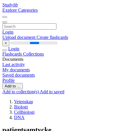
Study
lib
Explore Categories
Login
Upload document
Create flashcards
×
Login
Flashcards
Collections
Documents
Last activity
My documents
Saved documents
Profile
Add to ...
Add to collection(s)
Add to saved
Vetenskap
Biologi
Cellbiologi
DNA
patientsamtycke