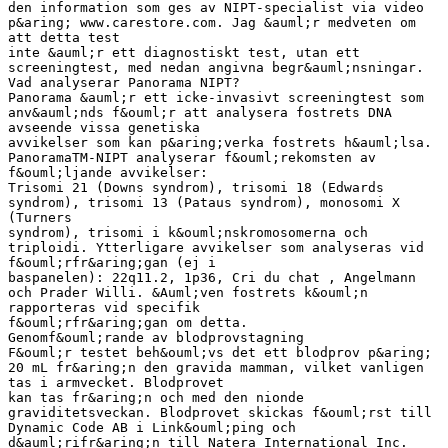
den information som ges av NIPT-specialist via video
p&aring; www.carestore.com. Jag &auml;r medveten om
att detta test
inte &auml;r ett diagnostiskt test, utan ett
screeningtest, med nedan angivna begr&auml;nsningar.
Vad analyserar Panorama NIPT?
Panorama &auml;r ett icke-invasivt screeningtest som
anv&auml;nds f&ouml;r att analysera fostrets DNA
avseende vissa genetiska
avvikelser som kan p&aring;verka fostrets h&auml;lsa.
PanoramaTM-NIPT analyserar f&ouml;rekomsten av
f&ouml;ljande avvikelser:
Trisomi 21 (Downs syndrom), trisomi 18 (Edwards
syndrom), trisomi 13 (Pataus syndrom), monosomi X
(Turners
syndrom), trisomi i k&ouml;nskromosomerna och
triploidi. Ytterligare avvikelser som analyseras vid
f&ouml;rfr&aring;gan (ej i
baspanelen): 22q11.2, 1p36, Cri du chat , Angelmann
och Prader Willi. &Auml;ven fostrets k&ouml;n
rapporteras vid specifik
f&ouml;rfr&aring;gan om detta.
Genomf&ouml;rande av blodprovstagning
F&ouml;r testet beh&ouml;vs det ett blodprov p&aring;
20 mL fr&aring;n den gravida mamman, vilket vanligen
tas i armvecket. Blodprovet
kan tas fr&aring;n och med den nionde
graviditetsveckan. Blodprovet skickas f&ouml;rst till
Dynamic Code AB i Link&ouml;ping och
d&auml;rifr&aring;n till Natera International Inc.