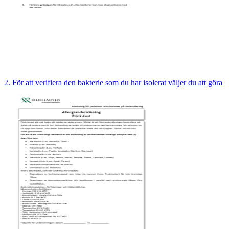
2. För att verifiera den bakterie som du har isolerat väljer du att göra