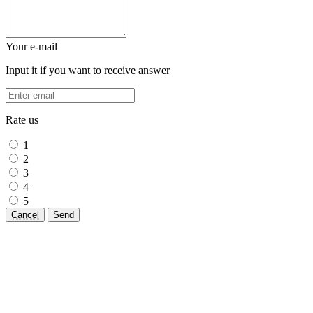
Your e-mail
Input it if you want to receive answer
Rate us
1
2
3
4
5
Cancel
Send