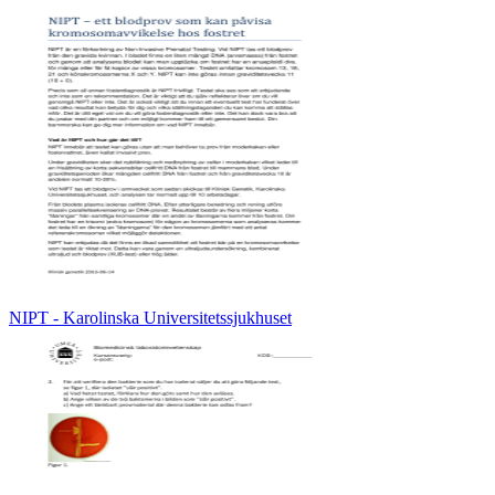
NIPT - Karolinska Universitetssjukhuset