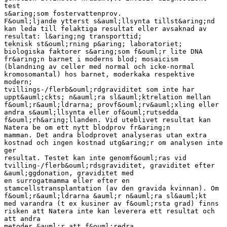
test
s&aring;som fostervattenprov.
F&ouml;ljande ytterst s&auml;llsynta tillst&aring;nd
kan leda till felaktiga resultat eller avsaknad av
resultat: l&aring;ng transporttid;
teknisk st&ouml;rning p&aring; laboratoriet;
biologiska faktorer s&aring;som f&ouml;r lite DNA
fr&aring;n barnet i moderns blod; mosaicism
(blandning av celler med normal och icke-normal
kromosomantal) hos barnet, moderkaka respektive
modern;
tvillings-/flerb&ouml;rdgraviditet som inte har
uppt&auml;ckts; n&auml;ra sl&auml;ktrelation mellan
f&ouml;r&auml;ldrarna; provf&ouml;rv&auml;xling eller
andra s&auml;llsynta eller of&ouml;rutsedda
f&ouml;rh&aring;llanden. Vid uteblivet resultat kan
Natera be om ett nytt blodprov fr&aring;n
mamman. Det andra blodprovet analyseras utan extra
kostnad och ingen kostnad utg&aring;r om analysen inte
ger
resultat. Testet kan inte genomf&ouml;ras vid
tvilling-/flerb&ouml;rdsgraviditet, graviditet efter
&auml;ggdonation, graviditet med
en surrogatmamma eller efter en
stamcellstransplantation (av den gravida kvinnan). Om
f&ouml;r&auml;ldrarna &auml;r n&auml;ra sl&auml;kt
med varandra (t ex kusiner av f&ouml;rsta grad) finns
risken att Natera inte kan leverera ett resultat och
att andra
metoder &auml;r att f&ouml;redra.