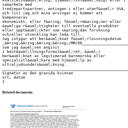
kvalitetss&auml;kring, sj&auml;lvst&auml;ndigt eller i
samarbete med
tredjepartspartner, antingen i eller utanf&ouml;r USA,
och (iv) jag och mina arvingar ej kommer att
kompenseras
ekonomiskt, eller f&aring; f&ouml;rm&aring;ner eller
&auml;ga r&auml;ttigheter till eventuella produkter
eller uppt&auml;ckter som s&aring;dan forskning
och/eller utveckling kan leda till.
Jag intygar att ber&auml;knat f&ouml;rlossningsdatum
_&Aring;&Aring;&Aring;&Aring;/MM/DD____________________
som jag &auml;ven angivit
i best&auml;llningsformul&auml;ret, &auml;r
ber&auml;knat av legitimerad barnmorska eller
specialistl&auml;kare med hj&auml;lp av
ultraljudsunders&ouml;kning.
_______________________________________________________
Signatur av den gravida kvinnan
ort, datum
Related documents