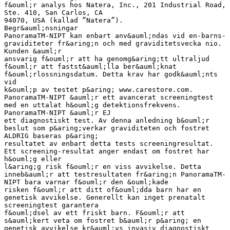
f&ouml;r analys hos Natera, Inc., 201 Industrial Road,
Ste. 410, San Carlos, CA
94070, USA (kallad ”Natera”).
Begr&auml;nsningar
PanoramaTM-NIPT kan enbart anv&auml;ndas vid en-barns-
graviditeter fr&aring;n och med graviditetsvecka nio.
Kunden &auml;r
ansvarig f&ouml;r att ha genomg&aring;tt ultraljud
f&ouml;r att fastst&auml;lla ber&auml;knat
f&ouml;rlossningsdatum. Detta krav har godk&auml;nts
vid
k&ouml;p av testet p&aring; www.carestore.com.
PanoramaTM-NIPT &auml;r ett avancerat screeningtest
med en uttalat h&ouml;g detektionsfrekvens.
PanoramaTM-NIPT &auml;r EJ
ett diagnostiskt test. Av denna anledning b&ouml;r
beslut som p&aring;verkar graviditeten och fostret
ALDRIG baseras p&aring;
resultatet av enbart detta tests screeningresultat.
Ett screening-resultat anger endast om fostret har
h&ouml;g eller
l&aring;g risk f&ouml;r en viss avvikelse. Detta
inneb&auml;r att testresultaten fr&aring;n PanoramaTM-
NIPT bara varnar f&ouml;r den &ouml;kade
risken f&ouml;r att ditt of&ouml;dda barn har en
genetisk avvikelse. Generellt kan inget prenatalt
screeningtest garantera
f&ouml;dsel av ett friskt barn. F&ouml;r att
s&auml;kert veta om fostret b&auml;r p&aring; en
genetisk avvikelse kr&auml;vs invasiv diagnostiskt