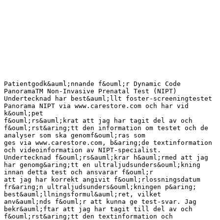
Patientgodk&auml;nnande f&ouml;r Dynamic Code
PanoramaTM Non-Invasive Prenatal Test (NIPT)
Undertecknad har best&auml;llt foster-screeningtestet
Panorama NIPT via www.carestore.com och har vid
k&ouml;pet
f&ouml;rs&auml;krat att jag har tagit del av och
f&ouml;rst&aring;tt den information om testet och de
analyser som ska genomf&ouml;ras som
ges via www.carestore.com, b&aring;de textinformation
och videoinformation av NIPT-specialist.
Undertecknad f&ouml;rs&auml;krar h&auml;rmed att jag
har genomg&aring;tt en ultraljudsunders&ouml;kning
innan detta test och ansvarar f&ouml;r
att jag har korrekt angivit f&ouml;rlossningsdatum
fr&aring;n ultraljudsunders&ouml;kningen p&aring;
best&auml;llningsformul&auml;ret, vilket
anv&auml;nds f&ouml;r att kunna ge test-svar. Jag
bekr&auml;ftar att jag har tagit till del av och
f&ouml;rst&aring;tt den textinformation och