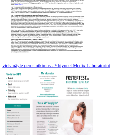
virtsanäyte perustutkimus - Yhtyneet Medix Laboratoriot