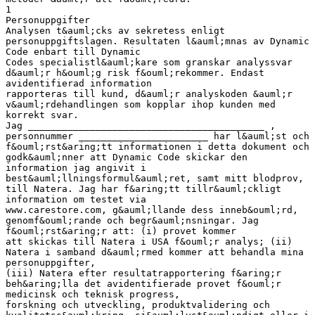
1
Personuppgifter
Analysen t&auml;cks av sekretess enligt
personuppgiftslagen. Resultaten l&auml;mnas av Dynamic
Code enbart till Dynamic
Codes specialistl&auml;kare som granskar analyssvar
d&auml;r h&ouml;g risk f&ouml;rekommer. Endast
avidentifierad information
rapporteras till kund, d&auml;r analyskoden &auml;r
v&auml;rdehandlingen som kopplar ihop kunden med
korrekt svar.
Jag __________________________________________ ,
personnummer _______________________ har l&auml;st och
f&ouml;rst&aring;tt informationen i detta dokument och
godk&auml;nner att Dynamic Code skickar den
information jag angivit i
best&auml;llningsformul&auml;ret, samt mitt blodprov,
till Natera. Jag har f&aring;tt tillr&auml;ckligt
information om testet via
www.carestore.com, g&auml;llande dess inneb&ouml;rd,
genomf&ouml;rande och begr&auml;nsningar. Jag
f&ouml;rst&aring;r att: (i) provet kommer
att skickas till Natera i USA f&ouml;r analys; (ii)
Natera i samband d&auml;rmed kommer att behandla mina
personuppgifter,
(iii) Natera efter resultatrapportering f&aring;r
beh&aring;lla det avidentifierade provet f&ouml;r
medicinsk och teknisk progress,
forskning och utveckling, produktvalidering och