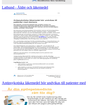
Lathund - Äldre och läkemedel
Antipsykotiska läkemedel bör undvikas till patienter med