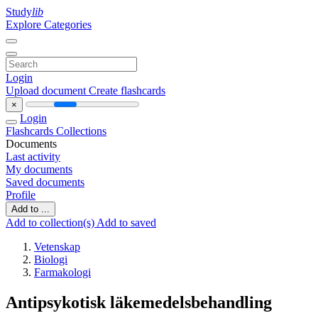
Study
lib
Explore Categories
Login
Upload document
Create flashcards
×
Login
Flashcards
Collections
Documents
Last activity
My documents
Saved documents
Profile
Add to ...
Add to collection(s)
Add to saved
Vetenskap
Biologi
Farmakologi
Antipsykotisk läkemedelsbehandling