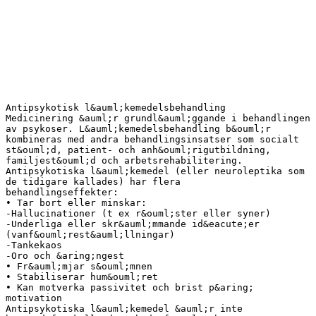
Antipsykotisk l&auml;kemedelsbehandling
Medicinering &auml;r grundl&auml;ggande i behandlingen
av psykoser. L&auml;kemedelsbehandling b&ouml;r
kombineras med andra behandlingsinsatser som socialt
st&ouml;d, patient- och anh&ouml;rigutbildning,
familjest&ouml;d och arbetsrehabilitering.
Antipsykotiska l&auml;kemedel (eller neuroleptika som
de tidigare kallades) har flera
behandlingseffekter:
• Tar bort eller minskar:
-Hallucinationer (t ex r&ouml;ster eller syner)
-Underliga eller skr&auml;mmande id&eacute;er
(vanf&ouml;rest&auml;llningar)
-Tankekaos
-Oro och &aring;ngest
• Fr&auml;mjar s&ouml;mnen
• Stabiliserar hum&ouml;ret
• Kan motverka passivitet och brist p&aring;
motivation
Antipsykotiska l&auml;kemedel &auml;r inte