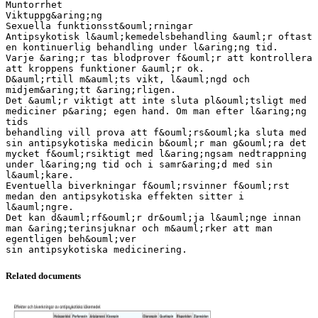
Muntorrhet
Viktuppg&aring;ng
Sexuella funktionsst&ouml;rningar
Antipsykotisk l&auml;kemedelsbehandling &auml;r oftast
en kontinuerlig behandling under l&aring;ng tid.
Varje &aring;r tas blodprover f&ouml;r att kontrollera
att kroppens funktioner &auml;r ok.
D&auml;rtill m&auml;ts vikt, l&auml;ngd och
midjem&aring;tt &aring;rligen.
Det &auml;r viktigt att inte sluta pl&ouml;tsligt med
mediciner p&aring; egen hand. Om man efter l&aring;ng
tids
behandling vill prova att f&ouml;rs&ouml;ka sluta med
sin antipsykotiska medicin b&ouml;r man g&ouml;ra det
mycket f&ouml;rsiktigt med l&aring;ngsam nedtrappning
under l&aring;ng tid och i samr&aring;d med sin
l&auml;kare.
Eventuella biverkningar f&ouml;rsvinner f&ouml;rst
medan den antipsykotiska effekten sitter i
l&auml;ngre.
Det kan d&auml;rf&ouml;r dr&ouml;ja l&auml;nge innan
man &aring;terinsjuknar och m&auml;rker att man
egentligen beh&ouml;ver
Related documents