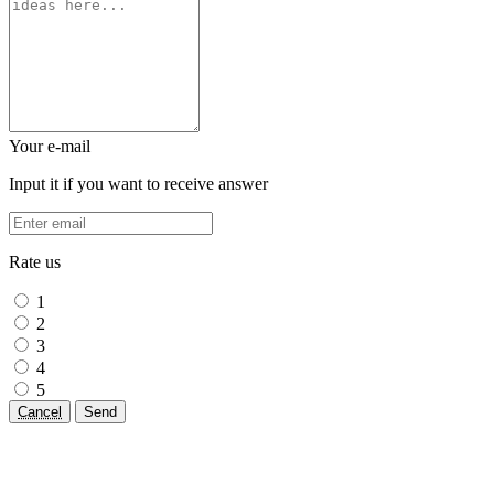
Your e-mail
Input it if you want to receive answer
Rate us
1
2
3
4
5
Cancel
Send