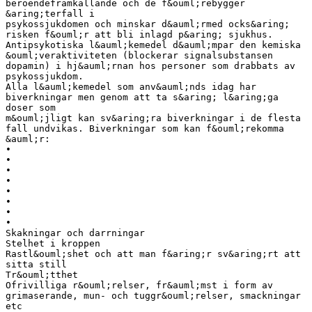
beroendeframkallande och de f&ouml;rebygger
&aring;terfall i
psykossjukdomen och minskar d&auml;rmed ocks&aring;
risken f&ouml;r att bli inlagd p&aring; sjukhus.
Antipsykotiska l&auml;kemedel d&auml;mpar den kemiska
&ouml;veraktiviteten (blockerar signalsubstansen
dopamin) i hj&auml;rnan hos personer som drabbats av
psykossjukdom.
Alla l&auml;kemedel som anv&auml;nds idag har
biverkningar men genom att ta s&aring; l&aring;ga
doser som
m&ouml;jligt kan sv&aring;ra biverkningar i de flesta
fall undvikas. Biverkningar som kan f&ouml;rekomma
&auml;r:
•
•
•
•
•
•
•
•
Skakningar och darrningar
Stelhet i kroppen
Rastl&ouml;shet och att man f&aring;r sv&aring;rt att
sitta still
Tr&ouml;tthet
Ofrivilliga r&ouml;relser, fr&auml;mst i form av
grimaserande, mun- och tuggr&ouml;relser, smackningar
etc