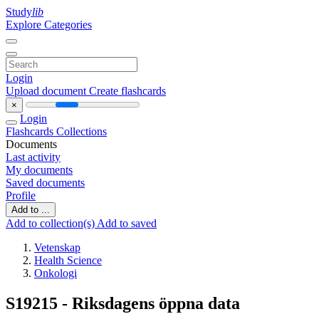
Study
lib
Explore Categories
Login
Upload document
Create flashcards
×
Login
Flashcards
Collections
Documents
Last activity
My documents
Saved documents
Profile
Add to ...
Add to collection(s)
Add to saved
Vetenskap
Health Science
Onkologi
S19215 - Riksdagens öppna data