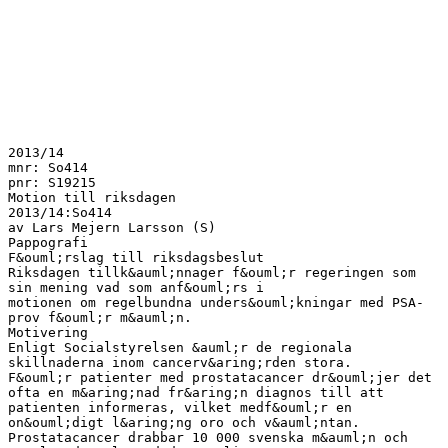
2013/14
mnr: So414
pnr: S19215
Motion till riksdagen
2013/14:So414
av Lars Mejern Larsson (S)
Pappografi
F&ouml;rslag till riksdagsbeslut
Riksdagen tillk&auml;nnager f&ouml;r regeringen som
sin mening vad som anf&ouml;rs i
motionen om regelbundna unders&ouml;kningar med PSA-
prov f&ouml;r m&auml;n.
Motivering
Enligt Socialstyrelsen &auml;r de regionala
skillnaderna inom cancerv&aring;rden stora.
F&ouml;r patienter med prostatacancer dr&ouml;jer det
ofta en m&aring;nad fr&aring;n diagnos till att
patienten informeras, vilket medf&ouml;r en
on&ouml;digt l&aring;ng oro och v&auml;ntan.
Prostatacancer drabbar 10 000 svenska m&auml;n och