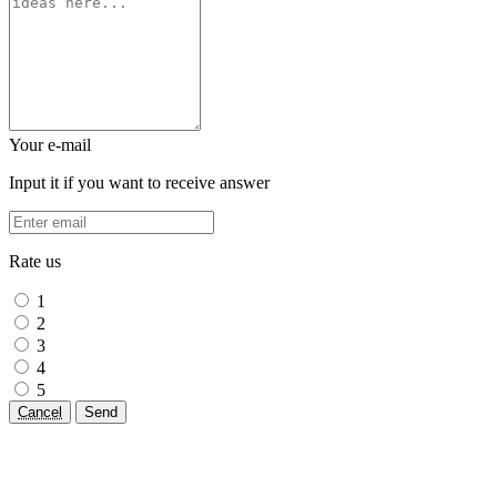
Your e-mail
Input it if you want to receive answer
Rate us
1
2
3
4
5
Cancel
Send