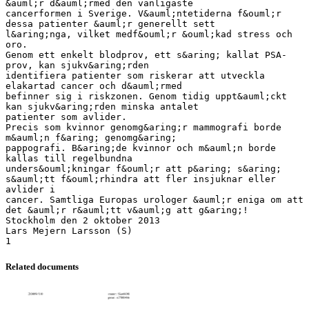
&auml;r d&auml;rmed den vanligaste
cancerformen i Sverige. V&auml;ntetiderna f&ouml;r
dessa patienter &auml;r generellt sett
l&aring;nga, vilket medf&ouml;r &ouml;kad stress och
oro.
Genom ett enkelt blodprov, ett s&aring; kallat PSA-
prov, kan sjukv&aring;rden
identifiera patienter som riskerar att utveckla
elakartad cancer och d&auml;rmed
befinner sig i riskzonen. Genom tidig uppt&auml;ckt
kan sjukv&aring;rden minska antalet
patienter som avlider.
Precis som kvinnor genomg&aring;r mammografi borde
m&auml;n f&aring; genomg&aring;
pappografi. B&aring;de kvinnor och m&auml;n borde
kallas till regelbundna
unders&ouml;kningar f&ouml;r att p&aring; s&aring;
s&auml;tt f&ouml;rhindra att fler insjuknar eller
avlider i
cancer. Samtliga Europas urologer &auml;r eniga om att
det &auml;r r&auml;tt v&auml;g att g&aring;!
Stockholm den 2 oktober 2013
Lars Mejern Larsson (S)
Related documents