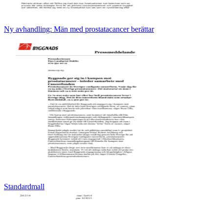
Ny avhandling: Män med prostatacancer berättar
Standardmall