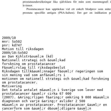
2009/10
mnr: So502
pnr: kd747
Motion till riksdagen
2009/10:So502
av Dan Kihlstr&ouml;m (kd)
Nationell strategi och &ouml;kad
forskning om prostatacancer
F&ouml;rslag till riksdagsbeslut
Riksdagen tillk&auml;nnager f&ouml;r regeringen som
sin mening vad som anf&ouml;rs i
motionen om nationell strategi och &ouml;kad forskning
om prostatacancer.
Motivering
Det totala antalet m&auml;n i Sverige som lever med
prostatacancer &auml;r cirka 67 000
(2007). &Aring;rligen f&aring;r omkring 9 000 m&auml;n
diagnosen och varje &aring;r avlider 2 500
m&auml;n av prostatacancer. Prostatacancer &auml;r en
cancerform som &auml;r d&ouml;dligare &auml;n