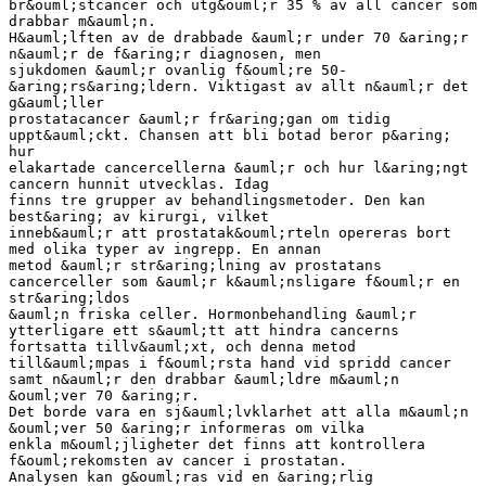
br&ouml;stcancer och utg&ouml;r 35 % av all cancer som
drabbar m&auml;n.
H&auml;lften av de drabbade &auml;r under 70 &aring;r
n&auml;r de f&aring;r diagnosen, men
sjukdomen &auml;r ovanlig f&ouml;re 50-
&aring;rs&aring;ldern. Viktigast av allt n&auml;r det
g&auml;ller
prostatacancer &auml;r fr&aring;gan om tidig
uppt&auml;ckt. Chansen att bli botad beror p&aring;
hur
elakartade cancercellerna &auml;r och hur l&aring;ngt
cancern hunnit utvecklas. Idag
finns tre grupper av behandlingsmetoder. Den kan
best&aring; av kirurgi, vilket
inneb&auml;r att prostatak&ouml;rteln opereras bort
med olika typer av ingrepp. En annan
metod &auml;r str&aring;lning av prostatans
cancerceller som &auml;r k&auml;nsligare f&ouml;r en
str&aring;ldos
&auml;n friska celler. Hormonbehandling &auml;r
ytterligare ett s&auml;tt att hindra cancerns
fortsatta tillv&auml;xt, och denna metod
till&auml;mpas i f&ouml;rsta hand vid spridd cancer
samt n&auml;r den drabbar &auml;ldre m&auml;n
&ouml;ver 70 &aring;r.
Det borde vara en sj&auml;lvklarhet att alla m&auml;n
&ouml;ver 50 &aring;r informeras om vilka
enkla m&ouml;jligheter det finns att kontrollera
f&ouml;rekomsten av cancer i prostatan.
Analysen kan g&ouml;ras vid en &aring;rlig