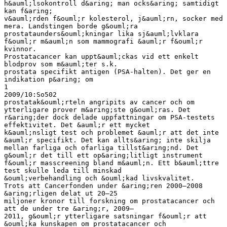
h&auml;lsokontroll d&aring; man ocks&aring; samtidigt
kan f&aring;
v&auml;rden f&ouml;r kolesterol, j&auml;rn, socker med
mera. Landstingen borde g&ouml;ra
prostataunders&ouml;kningar lika sj&auml;lvklara
f&ouml;r m&auml;n som mammografi &auml;r f&ouml;r
kvinnor.
Prostatacancer kan uppt&auml;ckas vid ett enkelt
blodprov som m&auml;ter s.k.
prostata specifikt antigen (PSA-halten). Det ger en
indikation p&aring; om
1
2009/10:So502
prostatak&ouml;rteln angripits av cancer och om
ytterligare prover m&aring;ste g&ouml;ras. Det
r&aring;der dock delade uppfattningar om PSA-testets
effektivitet. Det &auml;r ett mycket
k&auml;nsligt test och problemet &auml;r att det inte
&auml;r specifikt. Det kan allts&aring; inte skilja
mellan farliga och ofarliga tillst&aring;nd. Det
g&ouml;r det till ett op&aring;litligt instrument
f&ouml;r masscreening bland m&auml;n. Ett b&auml;ttre
test skulle leda till minskad
&ouml;verbehandling och &ouml;kad livskvalitet.
Trots att Cancerfonden under &aring;ren 2000–2008
&aring;rligen delat ut 20–25
miljoner kronor till forskning om prostatacancer och
att de under tre &aring;r, 2009–
2011, g&ouml;r ytterligare satsningar f&ouml;r att
&ouml;ka kunskapen om prostatacancer och