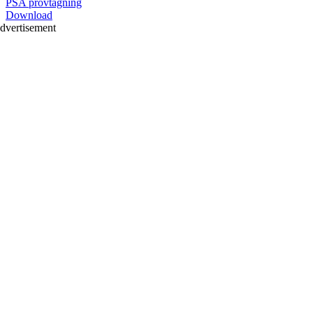
PSA provtagning
Download
dvertisement