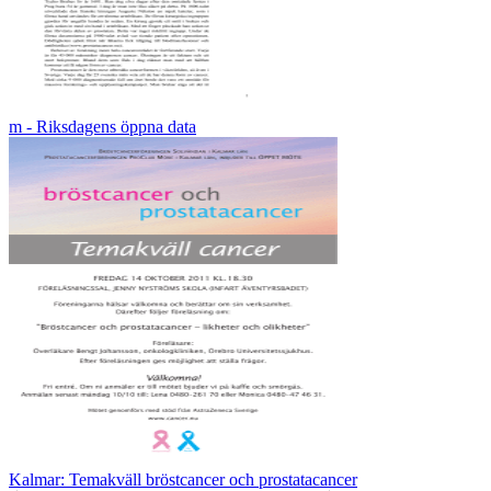
m - Riksdagens öppna data
Kalmar: Temakväll bröstcancer och prostatacancer