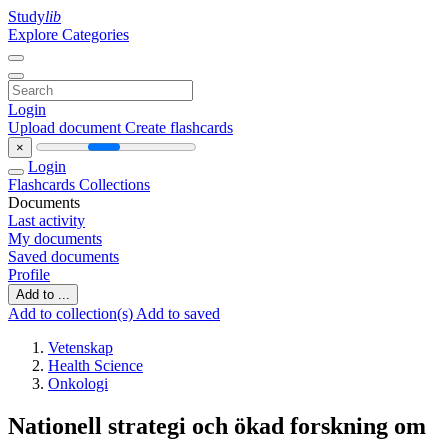
Study
lib
Explore Categories
Login
Upload document
Create flashcards
×
Login
Flashcards
Collections
Documents
Last activity
My documents
Saved documents
Profile
Add to ...
Add to collection(s)
Add to saved
Vetenskap
Health Science
Onkologi
Nationell strategi och ökad forskning om