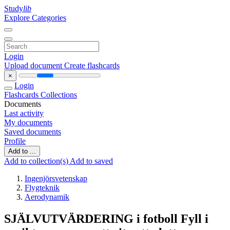
Study
lib
Explore Categories
Login
Upload document
Create flashcards
×
Login
Flashcards
Collections
Documents
Last activity
My documents
Saved documents
Profile
Add to ...
Add to collection(s)
Add to saved
Ingenjörsvetenskap
Flygteknik
Aerodynamik
SJÄLVUTVÄRDERING i fotboll Fyll i