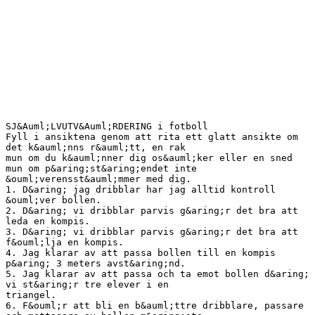
SJ&Auml;LVUTV&Auml;RDERING i fotboll
Fyll i ansiktena genom att rita ett glatt ansikte om
det k&auml;nns r&auml;tt, en rak
mun om du k&auml;nner dig os&auml;ker eller en sned
mun om p&aring;st&aring;endet inte
&ouml;verensst&auml;mmer med dig.
1. D&aring; jag dribblar har jag alltid kontroll
&ouml;ver bollen.
2. D&aring; vi dribblar parvis g&aring;r det bra att
leda en kompis.
3. D&aring; vi dribblar parvis g&aring;r det bra att
f&ouml;lja en kompis.
4. Jag klarar av att passa bollen till en kompis
p&aring; 3 meters avst&aring;nd.
5. Jag klarar av att passa och ta emot bollen d&aring;
vi st&aring;r tre elever i en
triangel.
6. F&ouml;r att bli en b&auml;ttre dribblare, passare