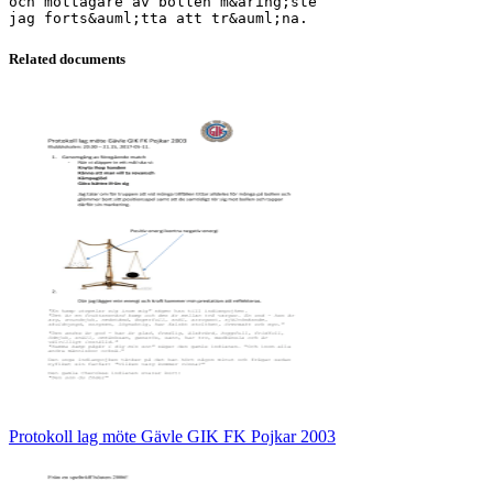
och mottagare av bollen m&aring;ste
Related documents
Protokoll lag möte Gävle GIK FK Pojkar 2003