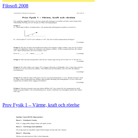
Filosofi 2008
Prov Fysik 1 – Värme, kraft och rörelse